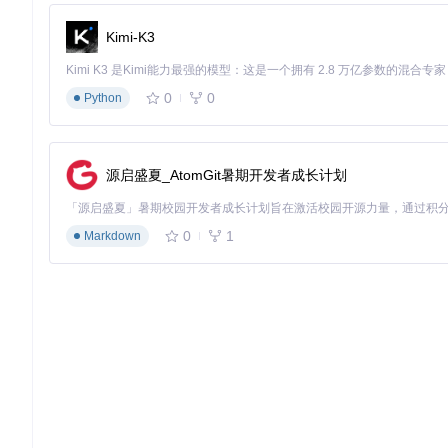
启用LED控制：
#define NEOPIXEL_LED
Kimi-K3
设置LED类型：
#define NEOPIXEL_TYPE NEO_RGB
添加LED菜单控制：
#define LED_CONTROL_MENU
0
0
Python
WiFi功能配置详解
工作模式设置
源启盛夏_AtomGit暑期开发者成长计划
MKS TinyBee的WiFi功能基于ESP32实现，支持三种工作模式：
0
1
Markdown
AP模式
（默认）：主板作为接入点，SSID为"MARLIN_ESP"，密
STA模式
：主板连接现有无线网络
AP_STA模式
：同时支持接入点和客户端功能
配置示例：
#
define
 WIFI_SSID 
"YourNetworkName"
#
define
 WIFI_PASSWORD 
"YourNetworkPassword"
#
define
 WIFI_MODE WIFI_MODE_STA  
// 可选: WIFI_MODE_AP, 
网络安全配置