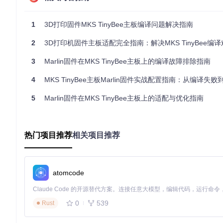
主板参数配置要点
1
3D打印固件MKS TinyBee主板编译问题解决指南
基础环境配置
2
3D打印机固件主板适配完全指南：解决MKS TinyBee编
在开始配置前，确保已安装PlatformIO和ESP32开发环境。MKS T
3
Marlin固件在MKS TinyBee主板上的编译故障排除指南
[env:mks_tinybee]
platform
4
MKS TinyBee主板Marlin固件实战配置指南：从编译失
board
framework
 = ardui
no
5
Marlin固件在MKS TinyBee主板上的适配与优化指南
串口配置指南
MKS TinyBee的串口配置直接影响通信稳定性，正确设置如下：
热门项目推荐
相关项目推荐
SERIAL_PORT
= 0（对应CH340C芯片连接的UART0）
SERIAL_PORT_2
= -1（禁用第二串口，释放资源用于WiFi
⚠️ 注意：若需同时使用串口和WiFi功能，必须确保SERIAL_P
atomcode
显示屏配置方案
0
539
Rust
针对MKS mini 12864 v3显示屏，需在Configuration.h中添加
启用显示屏类型：
#define MKS_MINI_12864_V3