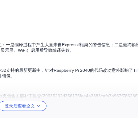
征：一是编译过程中产生大量来自Expressif框架的警告信息；二是最终输出文件
功能（如显示屏、WiFi）启用后导致编译失败。
2支持的最新更新中，针对Raspberry Pi 2040的代码改动意外影响了Ti
件镜像。
含关键补丁提交(29635232d356175fee4a3383cafa7a967f7862
登录后查看全文