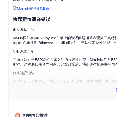
快速定位编译错误
识别典型症状
Marlin固件在MKS TinyBee主板上的编译问题通常表现为三类特
ns.bin而非预期的firmware.bin和.elf文件；三是特定硬件
核心原因分析
问题根源在于ESP32相关库文件的兼容性冲突。Marlin固件对ESP3
配性。这种底层兼容性问题会导致链接器无法正确生成完整的固
分支选择建议
经过验证，使用Marlin的bugfix-2.1.x分支可有效解决此问题。该分支包
SP32平台的编译链问题。建议通过以下命令获取源码：
git 
clone
cd
 Marlin

相关内容推荐