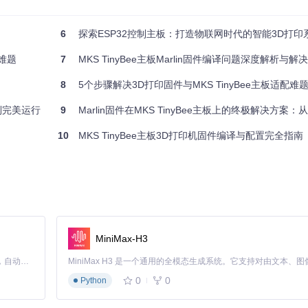
6
探索ESP32控制主板：打造物联网时代的智能3D打印
译难题
7
MKS TinyBee主板Marlin固件编译问题深度解析与解
inyBee主板基于ESP32芯片，需要在platformio.ini中指定正确的开发
8
5个步骤解决3D打印固件与MKS TinyBee主板适配难
败到完美运行
9
Marlin固件在MKS TinyBee主板上的终极解决方案：从编
10
MKS TinyBee主板3D打印机固件编译与配置完全指南
功能）
ORT_2设置为-1，否则会导致硬件资源冲突。
MiniMax-H3
Claude Code 的开源替代方案。连接任意大模型，编辑代码，运行命令，自动验证 — 全自动执行。用 Rust 构建，极致性能。 ｜ An open-source alternative to Claude Code. Connect any LLM, edit code, run commands, and verify changes — autonomously. Built in Rust for speed. Get Started
0
0
Python
以下配置：