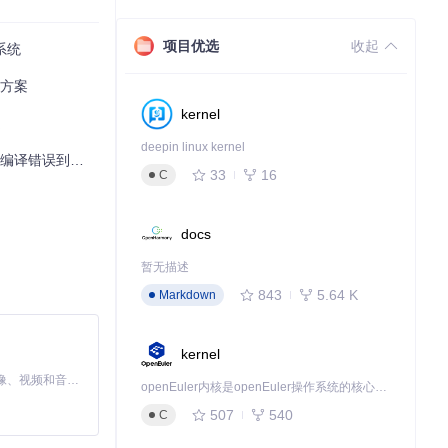
项目优选
收起
系统
决方案
板配置：
kernel
题
deepin linux kernel
译错误到功能优化
33
16
C
docs
暂无描述
843
5.64 K
Markdown
kernel
MiniMax H3 是一个通用的全模态生成系统。它支持对由文本、图像、视频和音频组成的多模态上下文进行统一理解，并能生成分辨率高达 2K、时长可达 15 秒的带原生立体声音频的视频。得益于面向任务泛化的系统设计，H3 在预训练阶段就已具备广泛的多模态上下文理解与生成能力，能够出色地执行复杂的多模态指令。
openEuler内核是openEuler操作系统的核心，既是系统性能与稳定性的基石，也是连接处理器、设备与服务的桥梁。
507
540
C