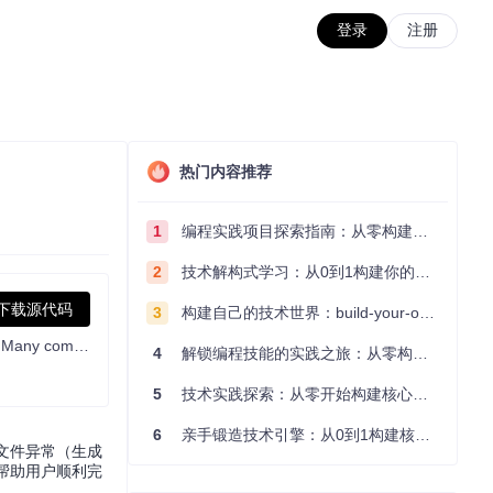
登录
注册
热门内容推荐
1
编程实践项目探索指南：从零构建技术能力体系
2
技术解构式学习：从0到1构建你的编程知识体系
下载源代码
3
构建自己的技术世界：build-your-own-x项目的实践探索指南
Marlin is a firmware for RepRap 3D printers optimized for both 8 and 32 bit microcontrollers. Marlin supports all common platforms. Many commercial 3D printers come with Marlin installed. Check with your vendor if you need source code for your specific machine.
4
解锁编程技能的实践之旅：从零构建你的技术世界
5
技术实践探索：从零开始构建核心系统的实践指南
6
亲手锻造技术引擎：从0到1构建核心系统的实践指南
出文件异常（生成
法，帮助用户顺利完