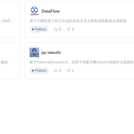
DataFlow
Kimi K3 是Kimi能力最强的模型：这是一个拥有 2.8 万亿参数的混合专家（MoE）模型，具备原生视觉理解能力，并支持 100 万 token 的上下文窗口。
基于大模型算子和工作流的高效文本大模型训练数据合成框架
0
5
Python
py-xiaozhi
「源启盛夏」暑期校园开发者成长计划旨在激活校园开源力量，通过积分激励、认证扶持、资源倾斜等形式，引导高校组织和开发者完成「入驻 — 建项目 — 做贡献 — 获认证 — 得资源」的完整闭环。无论你是想带领社团入驻平台的组织者，还是希望用代码贡献证明自己的开发者，都能在这里找到属于你的成长路径。
0
1
Python
码"12345678"
WIFI_MODE_APSTA