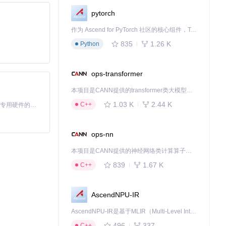
pytorch
作为 Ascend for PyTorch 社区的核心组件，TorchNPU 是昇腾专为 PyTorch 打造的深度学习适配插件，使 PyTorch 框架能够直接调用昇腾 NPU，为开发者提供昇腾 AI 处理器的超强算力。
835
1.26 K
Python
ops-transformer
本项目是CANN提供的transformer类大模型算子库，实现网络在NPU上加速计算。
1.03 K
2.44 K
C++
基于Python的Xiaozhi AI，适用于想要完整Xiaozhi体验而无需拥有专用硬件的用户。
ops-nn
本项目是CANN提供的神经网络类计算算子库，实现网络在NPU上加速计算。
839
1.67 K
C++
AscendNPU-IR
AscendNPU-IR是基于MLIR（Multi-Level Intermediate Representation）构建的，面向昇腾亲和算子编译时使用的中间表示，提供昇腾完备表达能力，通过编译优化提升昇腾AI处理器计算效率，支持通过生态框架使能昇腾AI处理器与深度调优
496
337
C++