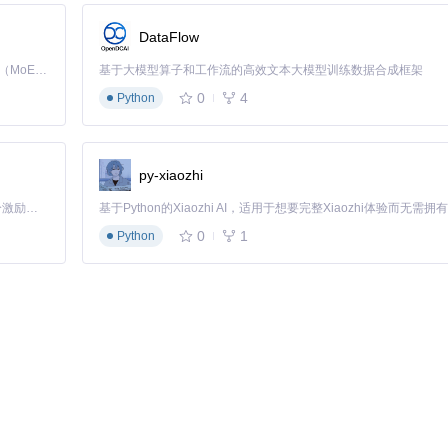
DataFlow
Kimi K3 是Kimi能力最强的模型：这是一个拥有 2.8 万亿参数的混合专家（MoE）模型，具备原生视觉理解能力，并支持 100 万 token 的上下文窗口。
基于大模型算子和工作流的高效文本大模型训练数据合成框架
0
4
Python
py-xiaozhi
以下是
main.py
的主要功能：
「源启盛夏」暑期校园开发者成长计划旨在激活校园开源力量，通过积分激励、认证扶持、资源倾斜等形式，引导高校组织和开发者完成「入驻 — 建项目 — 做贡献 — 获认证 — 得资源」的完整闭环。无论你是想带领社团入驻平台的组织者，还是希望用代码贡献证明自己的开发者，都能在这里找到属于你的成长路径。
0
1
Python