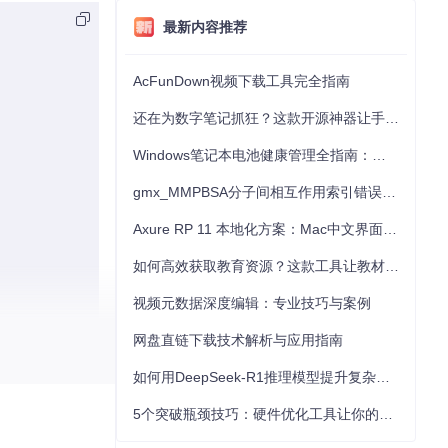
最新内容推荐
AcFunDown视频下载工具完全指南
还在为数字笔记抓狂？这款开源神器让手写批注效率提升300%
Windows笔记本电池健康管理全指南：从根源解决电池损耗问题
gmx_MMPBSA分子间相互作用索引错误的深度诊断与解决
Axure RP 11 本地化方案：Mac中文界面优化与原型设计工具汉化全指南
如何高效获取教育资源？这款工具让教材下载效率提升80%
视频元数据深度编辑：专业技巧与案例
网盘直链下载技术解析与应用指南
如何用DeepSeek-R1推理模型提升复杂任务解决能力：完整指南
5个突破瓶颈技巧：硬件优化工具让你的电脑性能提升30%