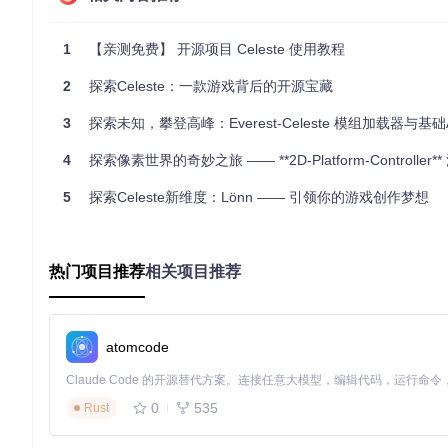
images/
: 存放项目中使用的所有图片文件。
sounds/
: 存放项目中使用的所有声音文件。
1
【亲测免费】 开源项目 Celeste 使用教程
fonts/
: 存放项目中使用的所有字体文件。
2
探索Celeste：一款游戏背后的开源宝藏
src/
: 存放项目的源代码。
3
探索未知，攀登高峰：Everest-Celeste 模组加载器与基础A
main.py
: 项目的启动文件。
config.py
: 项目的配置文件。
4
探索像素世界的奇妙之旅 —— **2D-Platform-Controller*
utils/
: 存放项目中使用的工具函数和类。
modules/
: 存放项目的各个模块代码。
5
探索Celeste新维度：Lönn —— 引领你的游戏创作梦想
tests/
: 存放项目的测试代码。
test_main.py
: 针对
main.py
的测试文件。
热门项目推荐
相关项目推荐
test_config.py
: 针对
config.py
的测试文件。
docs/
: 存放项目的文档。
atomcode
README.md
: 项目的介绍和使用说明。
CONTRIBUTING.md
: 项目的贡献指南。
.gitignore
: Git 忽略文件配置。
0
535
Rust
LICENSE
: 项目的开源许可证。