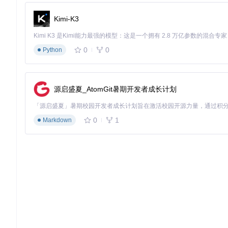
requirements.txt
: 项目所需的 Python 依赖包列表。
Kimi-K3
setup.py
: 项目的安装脚本。
0
0
Python
2. 项目的启动文件介绍
src/main.py
源启盛夏_AtomGit暑期开发者成长计划
main.py
是项目的启动文件，负责初始化项目并启动主程序。
import
0
1
Markdown
from
 modules.core 
import
 CoreModule

def
main
():

# 加载配置
    config.load_config()

# 初始化核心模块
    core = CoreModule()

# 启动主程序
    core.run()
