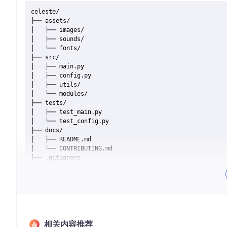
celeste/

├── assets/

│   ├── images/

│   ├── sounds/

│   └── fonts/

├── src/

│   ├── main.py

│   ├── config.py

│   ├── utils/

│   └── modules/

├── tests/

│   ├── test_main.py

│   └── test_config.py

├── docs/

│   ├── README.md

│   └── CONTRIBUTING.md

├── .gitignore

├── LICENSE

├── requirements.txt

目录结构介绍
assets/
: 存放项目所需的所有静态资源，如图片、声音和字体
相关内容推荐