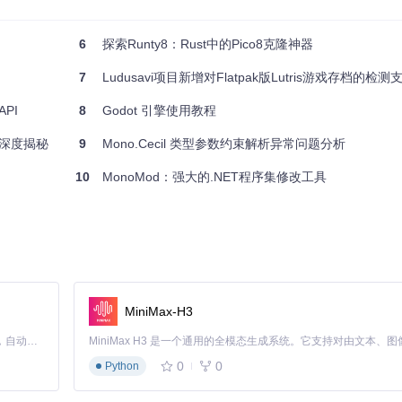
6
探索Runty8：Rust中的Pico8克隆神器
7
Ludusavi项目新增对Flatpak版Lutris游戏存档的检测
PI
8
Godot 引擎使用教程
* 深度揭秘
9
Mono.Cecil 类型参数约束解析异常问题分析
10
MonoMod：强大的.NET程序集修改工具
MiniMax-H3
Claude Code 的开源替代方案。连接任意大模型，编辑代码，运行命令，自动验证 — 全自动执行。用 Rust 构建，极致性能。 ｜ An open-source alternative to Claude Code. Connect any LLM, edit code, run commands, and verify changes — autonomously. Built in Rust for speed. Get Started
0
0
Python