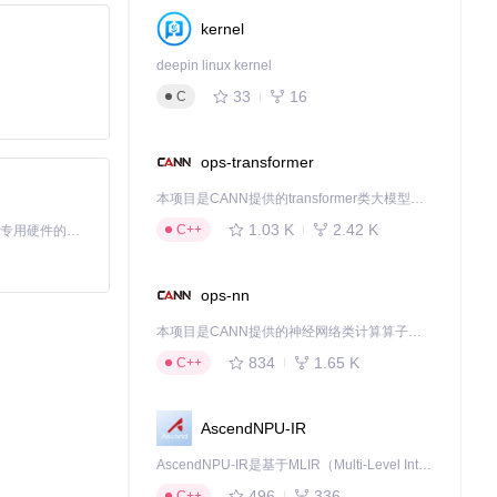
kernel
deepin linux kernel
33
16
C
ops-transformer
本项目是CANN提供的transformer类大模型算子库，实现网络在NPU上加速计算。
1.03 K
2.42 K
C++
基于Python的Xiaozhi AI，适用于想要完整Xiaozhi体验而无需拥有专用硬件的用户。
ops-nn
本项目是CANN提供的神经网络类计算算子库，实现网络在NPU上加速计算。
834
1.65 K
C++
AscendNPU-IR
AscendNPU-IR是基于MLIR（Multi-Level Intermediate Representation）构建的，面向昇腾亲和算子编译时使用的中间表示，提供昇腾完备表达能力，通过编译优化提升昇腾AI处理器计算效率，支持通过生态框架使能昇腾AI处理器与深度调优
496
336
C++