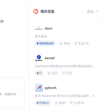
项目优选
收起
支持
docs
暂无描述
843
5.62 K
Markdown
kernel
openEuler内核是openEuler操作系统的核心，既是系统性能与稳定性的基石，也是连接处理器、设备与服务的桥梁。
507
537
C
pytorch
MiniMax H3 是一个通用的全模态生成系统。它支持对由文本、图像、视频和音频组成的多模态上下文进行统一理解，并能生成分辨率高达 2K、时长可达 15 秒的带原生立体声音频的视频。得益于面向任务泛化的系统设计，H3 在预训练阶段就已具备广泛的多模态上下文理解与生成能力，能够出色地执行复杂的多模态指令。
作为 Ascend for PyTorch 社区的核心组件，TorchNPU 是昇腾专为 PyTorch 打造的深度学习适配插件，使 PyTorch 框架能够直接调用昇腾 NPU，为开发者提供昇腾 AI 处理器的超强算力。
830
1.26 K
Python