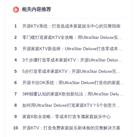
三大实用家庭KTV场景布置技巧
相关内容推荐
小型客厅派对场景
适合3-5人小型聚会，重点在于营造轻松氛围：
1
开源KTV系统：打造低成本家庭娱乐中心的完整指南
将沙发摆放成半包围结构，确保每个人都能看到屏幕
2
零门槛打造家庭KTV全攻略：用UltraStar Deluxe实现专业K歌自由
使用落地灯或串灯创造温馨光线，避免强光直射屏幕
准备小茶几放置零食饮料，保持演唱区域空间充足
3
开源家庭KTV新选择：UltraStar Deluxe打造零成本音乐娱乐系统
亲子互动K歌场景
4
3个步骤打造零成本家庭KTV：开源UltraStar Deluxe完全指南
专为家庭亲子活动设计，注重安全性和趣味性：
5
5步打造零成本家庭KTV：开源UltraStar Deluxe完全指南
选择高度合适的座椅，确保儿童能舒适演唱
从game/covers/Language目录选择适合儿童的歌曲分类
6
开源卡拉OK系统：用UltraStar Deluxe打造你的家庭娱乐中心
开启"盲唱挑战"模式（在游戏设置中开启）增加互动性
7
3种颠覆认知的家庭K歌创新玩法：用UltraStar Deluxe打造免费娱乐中心
个人练习提升场景
8
如何用UltraStar Deluxe打造家庭KTV？5个创意方案让聚会嗨翻天
适合独自练习唱功，专注于声音和技巧提升：
9
家庭K歌全攻略：零成本打造专属家庭娱乐中心
使用耳机监听，减少外界干扰
10
开源KTV：打造免费家庭娱乐新体验的完整解决方案
利用软件录音功能（在"音频设置"中开启）记录演唱