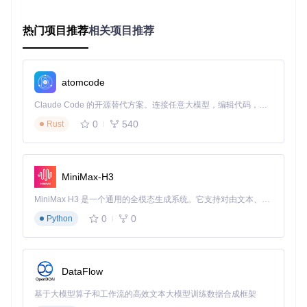
调整评分标准为"严格模式"，帮助识别音准问题
个性化家庭KTV体验打造秘籍
热门项目推荐
相关项目推荐
主题与视觉效果定制
软件内置多种主题风格，可根据不同场景切换：
atomcode
现代主题（Modern）：简约蓝色调，适合日常使用
Claude Code 的开源替代方案。连接任意大模型，编辑代码，运行命令，自动验证 — 全自动执行。用 Rust 构建，极致性能。 ｜ An open-source alternative to Claude Code. Connect any LLM, edit code, run commands, and verify changes — autonomously. Built in Rust for speed. Get Started
豪华主题（Deluxe）：丰富色彩搭配，适合派对氛围
0
540
Rust
季节主题：夏季、冬季等季节专属背景，增强代入感
主题文件位于game/themes目录下，高级用户可通过修改.ini
文件自定义主题颜色和元素。
MiniMax-H3
音效优化专业技巧
MiniMax H3 是一个通用的全模态生成系统。它支持对由文本、图像、视频和音频组成的多模态上下文进行统一理解，并能生成分辨率高达 2K、时长可达 15 秒的带原生立体声音频的视频。得益于面向任务泛化的系统设计，H3 在预训练阶段就已具备广泛的多模态上下文理解与生成能力，能够出色地执行复杂的多模态指令。
普通设备也能调出专业音效：
0
0
Python
进入"音频设置"界面，开启"均衡器"功能
人声增强：适当提升2-4kHz频段
混响效果：选择"小房间"模式增加空间感
DataFlow
保存自定义音效配置，方便下次快速调用
基于大模型算子和工作流的高效文本大模型训练数据合成框架
常见问题与创新解决方案