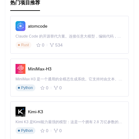
热门项目推荐
用。
import
React
, { useState } 
from
'react'
import
 { useDebounce } 
from
'nullhooks'
;

atomcode
Claude Code 的开源替代方案。连接任意大模型，编辑代码，运行命令，自动验证 — 全自动执行。用 Rust 构建，极致性能。 ｜ An open-source alternative to Claude Code. Connect any LLM, edit code, run commands, and verify changes — autonomously. Built in Rust for speed. Get Started
function
ValidatedInput
(
) {

const
 [value, setValue] = 
useState
(
''
);

0
534
Rust
const
 debouncedValue = 
useDebounce
(value, 
500
); 
// 延迟
React
.
useEffect
(
() =>
 {

if
 (debouncedValue) {

MiniMax-H3
performValidation
(debouncedValue);

    }

MiniMax H3 是一个通用的全模态生成系统。它支持对由文本、图像、视频和音频组成的多模态上下文进行统一理解，并能生成分辨率高达 2K、时长可达 15 秒的带原生立体声音频的视频。得益于面向任务泛化的系统设计，H3 在预训练阶段就已具备广泛的多模态上下文理解与生成能力，能够出色地执行复杂的多模态指令。
  }, [debouncedValue]);

0
0
Python
function
handleInputChange
(
e
) {

setValue
(e.
target
.
value
);

  }

Kimi-K3
function
performValidation
(
inputValue
) {

// 这里执行验证逻辑
Kimi K3 是Kimi能力最强的模型：这是一个拥有 2.8 万亿参数的混合专家（MoE）模型，具备原生视觉理解能力，并支持 100 万 token 的上下文窗口。
  }

0
0
Python
return
 (
