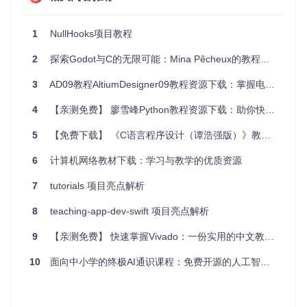
function
ExampleComponent
(
) {

1
NullHooks项目教程
const
 [count, setCount] = 
useSafeState
(
0
);

2
探索Godot与C的无限可能：Mina Pêcheux的教程宝库
return
 (

<
div
>
3
AD09教程AltiumDesigner09教程资源下载：掌握电子设计利器
<
p
>
Count: {count}
</
p
>
<
button
onClick
=
{()
 =>
 setCount(count + 1)}>Increme
4
【亲测免费】 廖雪峰Python教程资源下载：助你快速掌握Python编程
</
div
>
  );

5
【免费下载】 《C语言程序设计（谭浩强版）》教案与PPT资源：助你轻松掌握C语言
}

export
6
计算机网络教材下载：学习与教学的优质资源
default
ExampleComponent
7
tutorials 项目亮点解析
此例展示了如何使用
useSafeState
来安全地管理状态更新，
确保在组件卸载之后不会发生内存泄漏。
8
teaching-app-dev-swift 项目亮点解析
9
【亲测免费】 快速掌握Vivado：一份实用的中文教程资源
应用案例和最佳实践
10
面向中小学的终极AI通识课程：免费开源的人工智能教育完整指南
应用案例：
假设我们需要在表单中实现输入延迟验证，可以利用
useDebo
unce
来避免频繁触发验证函数，减少不必要的计算和API调