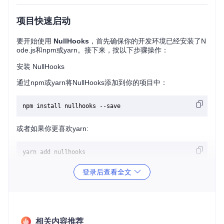
项目快速启动
要开始使用
NullHooks
，首先确保你的开发环境已经安装了N
ode.js和npm或yarn。接下来，按以下步骤操作：
安装 NullHooks
通过npm或yarn将NullHooks添加到你的项目中：
或者如果你更喜欢yarn:
引入并使用 Hook
登录后查看全文
在一个React组件中，你可以这样使用其中的一个Hook（以
u
seSafeState
假设为例）：
import
React
from
'react'
相关内容推荐
import
 { useSafeState } 
from
'nullhooks'
;
