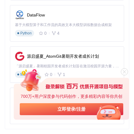
<
input
type
=
"text"
value
=
{value}
DataFlow
onChange
=
{handleInputChange}
基于大模型算子和工作流的高效文本大模型训练数据合成框架
placeholder
=
"Type something and wait..."
    />
0
4
Python
  );

最佳实践：
源启盛夏_AtomGit暑期开发者成长计划
在使用特定Hook时，理解其内部逻辑，确保正确性和性
「源启盛夏」暑期校园开发者成长计划旨在激活校园开源力量，通过积分激励、认证扶持、资源倾斜等形式，引导高校组织和开发者完成「入驻 — 建项目 — 做贡献 — 获认证 — 得资源」的完整闭环。无论你是想带领社团入驻平台的组织者，还是希望用代码贡献证明自己的开发者，都能在这里找到属于你的成长路径。
能。
0
1
Markdown
将复杂的状态逻辑隔离到单独的组件或Hooks内，保持代码
的清晰。
利用NullHooks的特性减少副作用，提升用户体验。
700万+用户深度参与代码创作，更多精彩内容等你共创
py-xiaozhi
典型生态项目
基于Python的Xiaozhi AI，适用于想要完整Xiaozhi体验而无需拥有专用硬件的用户。
立即登录/注册
由于
NullHooks
是虚构的，我们这里不直接列举具体的生态项
0
1
Python
目。但现实中，类似项目可能会与其他React库（如Redux、
MobX、React Router等）紧密集成，提供特定的Hook来简化
这些库的使用。开发者可以通过社区贡献的示例、教程或插件