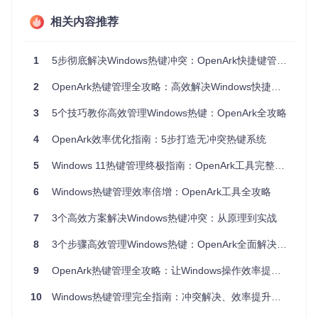
统交通警察"，能够全面监控并疏导快捷键"交通"，让每个按键
组合都能准确到达目的地。
相关内容推荐
图1：OpenArk主界面中的系统工具标签页，热键管理功能集
1
5步彻底解决Windows热键冲突：OpenArk快捷键管理大师全攻略
成在Utilities模块中
2
OpenArk热键管理全攻略：高效解决Windows快捷键冲突问题
三大核心优势
3
5个技巧教你高效管理Windows热键：OpenArk全攻略
相比系统自带的快捷键设置和第三方工具，OpenArk的热键管
理具有独特优势：
4
OpenArk效率优化指南：5步打造无冲突热键系统
深度扫描
：能够检测到普通工具无法识别的底层热键注册
5
Windows 11热键管理终极指南：OpenArk工具完整解决方案
冲突可视化
：通过颜色编码直观展示冲突级别（黄色警告/
红色冲突）
6
Windows热键管理效率倍增：OpenArk工具全攻略
进程级管控
：直接定位冲突源并提供多种解决方案
7
3个高效方案解决Windows热键冲突：从原理到实战
3. 零基础操作：5分钟上手热键管理
8
3个步骤高效管理Windows热键：OpenArk全面解决方案
目标：启动热键扫描并生成报告
下载并安装OpenArk，右键选择"以管理员身份运行"（确
9
OpenArk热键管理全攻略：让Windows操作效率提升300%
保获取完整系统权限）
在顶部菜单栏点击"Utilities"（系统工具）选项卡
10
Windows热键管理完全指南：冲突解决、效率提升与个性化设置全攻略
在左侧功能列表中找到"System Hotkey"（系统热键）按钮