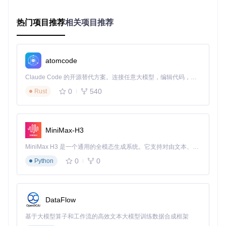
并点击
等待3-5秒扫描完成，系统将自动生成热键清单
热门项目推荐
相关项目推荐
预期结果：屏幕显示所有已注册热键的详细列表，包含虚拟键
码、修饰符状态和所属进程信息。
目标：识别并解决热键冲突
atomcode
在热键列表中查找标红的冲突项（相同键位组合）
右键点击冲突项，选择"定位进程"查看应用程序路径
Claude Code 的开源替代方案。连接任意大模型，编辑代码，运行命令，自动验证 — 全自动执行。用 Rust 构建，极致性能。 ｜ An open-source alternative to Claude Code. Connect any LLM, edit code, run commands, and verify changes — autonomously. Built in Rust for speed. Get Started
根据实际需求选择解决方案：
0
540
Rust
临时方案：点击"禁用热键"按钮暂时解除冲突
永久方案：记录进程名称，在对应软件的设置中修改快
捷键
MiniMax-H3
预期结果：冲突项变为绿色正常状态，测试对应快捷键恢复正
常功能。
MiniMax H3 是一个通用的全模态生成系统。它支持对由文本、图像、视频和音频组成的多模态上下文进行统一理解，并能生成分辨率高达 2K、时长可达 15 秒的带原生立体声音频的视频。得益于面向任务泛化的系统设计，H3 在预训练阶段就已具备广泛的多模态上下文理解与生成能力，能够出色地执行复杂的多模态指令。
0
0
Python
4. 效率倍增：专家级热键管理技巧
3个鲜为人知的效率提升点
热键监控模式
：在"Options"菜单中启用"Real-time Monitori
DataFlow
ng"，当新热键注册时自动弹窗提醒，防患于未然
热键备份策略
：定期使用"Export"功能保存热键配置，系统
基于大模型算子和工作流的高效文本大模型训练数据合成框架
重装后可通过"Import"快速恢复