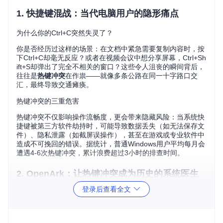
1. 快捷键混战：当代电脑用户的隐形痛点
为什么你的Ctrl+C突然失灵了？
你是否经历过这样的场景：在文档中紧急需要复制内容时，按
下Ctrl+C却毫无反应？或者在视频会议中想分享屏幕，Ctrl+Sh
ift+S却弹出了完全不相关的窗口？这些令人沮丧的瞬间背后，
往往是
热键冲突
在作祟——就像多条公路在同一十字路口交
汇，最终导致交通瘫痪。
热键冲突的三重危害
热键冲突不仅影响操作流畅度，更会带来隐藏风险：当系统快
捷键被第三方软件劫持时，可能导致数据丢失（如无法保存文
件）、隐私泄露（如截屏误操作），甚至在游戏或专业软件中
造成不可挽回的错误。据统计，普通Windows用户平均每月会
遭遇4-6次热键冲突，累计浪费超过3小时的排查时间。
2. OpenArk：让热键冲突成为历史的系统医生
登录后查看全文
什么是OpenArk？
OpenArk是一款专为Windows系统设计的
反Rootkit工具
（一
种系统安全分析工具），其内置的热键管理功能就像一位"系