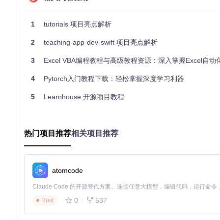
之后，浏览器自动打开或者手动访问
http://localhost:5000
1
tutorials 项目亮点解析
应用案例和最佳实践
2
teaching-app-dev-swift 项目亮点解析
3
Excel VBA编程教程与高级教程资源：深入掌握Excel自动
在开发过程中，
Yi.Abp.Admin
提倡通过模块化和分层的方式来
4
Pytorch入门教程下载：轻松掌握深度学习利器
利用ABP的模块化特性，将不同业务划分为独立的模块。
实施领域驱动设计，明确实体、值对象、领域事件等概念。
5
Learnhouse 开源项目教程
使用依赖注入（DI）来管理服务，提高代码可测试性。
针对复杂的业务逻辑，考虑使用领域服务进行封装。
典型生态项目
热门项目推荐
相关项目推荐
虽然
Yi.Abp.Admin
本身即是一个生态系统的一部分，但其可以与其
以利用ABP的插件系统，集成如身份认证扩展、工作流管理等第
atomcode
结语
Yi.Abp.Admin
不仅仅是一个框架，它是构建高效、可维护的We
现高质量的企业级软件开发。无论是新手还是经验丰富的开发者
0
537
Rust