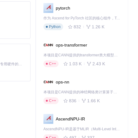
pytorch
下载源代码
作为 Ascend for PyTorch 社区的核心组件，TorchNPU 是昇腾专为 PyTorch 打造的深度学习适配插件，使 PyTorch 框架能够直接调用昇腾 NPU，为开发者提供昇腾 AI 处理器的超强算力。
🔥爽🔥.Net8集大成者，终究轮子，简易实用，老牌经典。 后端.Net8，前端Vue3，框架三层架构\DDD领域驱动设计，内置Rbac权限管理、Bbs论坛社区系统 以用户体验出发。 架构干净整洁、采用微软风格原生框架封装。 适合小中大型项目上线、.Net8学习、Abp.vNext学习、Sqlsugar学习 、项目二次开发。
832
1.26 K
Python
ops-transformer
本项目是CANN提供的transformer类大模型算子库，实现网络在NPU上加速计算。
1.03 K
2.43 K
C++
基于Python的Xiaozhi AI，适用于想要完整Xiaozhi体验而无需拥有专用硬件的用户。
ops-nn
本项目是CANN提供的神经网络类计算算子库，实现网络在NPU上加速计算。
836
1.66 K
C++
AscendNPU-IR
AscendNPU-IR是基于MLIR（Multi-Level Intermediate Representation）构建的，面向昇腾亲和算子编译时使用的中间表示，提供昇腾完备表达能力，通过编译优化提升昇腾AI处理器计算效率，支持通过生态框架使能昇腾AI处理器与深度调优
497
337
C++