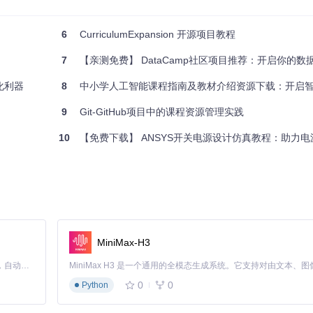
（端口号可能依据实际配置而变化），即可看到项目的登录界面。
6
CurriculumExpansion 开源项目教程
7
【亲测免费】 DataCamp社区项目推荐：开启你的数
化利器
8
中小学人工智能课程指南及教材介绍资源下载：开启
组织业务逻辑，确保代码的高内聚低耦合。最佳实践包括：
9
Git-GitHub项目中的课程资源管理实践
10
【免费下载】 ANSYS开关电源设计仿真教程：助力电源设
他如Ruoyi Vue3这样的前端框架紧密结合，构建完整的解决方案。此
三方服务，增强项目的功能性。
MiniMax-H3
Claude Code 的开源替代方案。连接任意大模型，编辑代码，运行命令，自动验证 — 全自动执行。用 Rust 构建，极致性能。 ｜ An open-source alternative to Claude Code. Connect any LLM, edit code, run commands, and verify changes — autonomously. Built in Rust for speed. Get Started
b应用程序的强大基石。通过对它的深入理解和应用，开发者能够快速响
，都能在这个框架的指引下找到适合自己的开发节奏，推动项目向前发展
0
0
Python