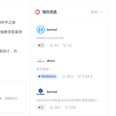
项目优选
收起
据科学之旅
kernel
智能教育新篇章
deepin linux kernel
33
16
C
计，仿真无忧
docs
暂无描述
843
5.64 K
Markdown
外，开发者还可
kernel
MiniMax H3 是一个通用的全模态生成系统。它支持对由文本、图像、视频和音频组成的多模态上下文进行统一理解，并能生成分辨率高达 2K、时长可达 15 秒的带原生立体声音频的视频。得益于面向任务泛化的系统设计，H3 在预训练阶段就已具备广泛的多模态上下文理解与生成能力，能够出色地执行复杂的多模态指令。
应业务需求，实
openEuler内核是openEuler操作系统的核心，既是系统性能与稳定性的基石，也是连接处理器、设备与服务的桥梁。
。
507
539
C