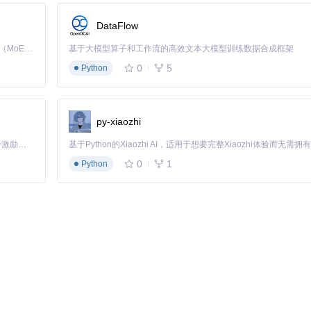
DataFlow
Kimi K3 是Kimi能力最强的模型：这是一个拥有 2.8 万亿参数的混合专家（MoE）模型，具备原生视觉理解能力，并支持 100 万 token 的上下文窗口。
基于大模型算子和工作流的高效文本大模型训练数据合成框架
0
5
Python
py-xiaozhi
「源启盛夏」暑期校园开发者成长计划旨在激活校园开源力量，通过积分激励、认证扶持、资源倾斜等形式，引导高校组织和开发者完成「入驻 — 建项目 — 做贡献 — 获认证 — 得资源」的完整闭环。无论你是想带领社团入驻平台的组织者，还是希望用代码贡献证明自己的开发者，都能在这里找到属于你的成长路径。
0
1
Python