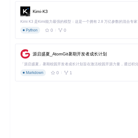
Yi.Abp.Admin
Kimi-K3
项目地址：
https://gitcode.com/gh_mirrors/yi/Yi.Abp.Admin
0
0
Python
源启盛夏_AtomGit暑期开发者成长计划
0
1
Markdown