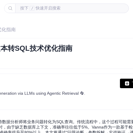
按下
快速开启搜索
/
术优化指南
I文本转SQL技术优化指南
neration via LLMs using Agentic Retrieval 🔄.
待数据分析师将业务问题转化为SQL查询。传统流程中，这个过程可能需
QL时，由于缺乏数据库上下文，准确率往往低于5%。Vanna作为一款基于
的准确率提升至80%以上。本文将通过"问题诊断→参数拆解→实战验证→