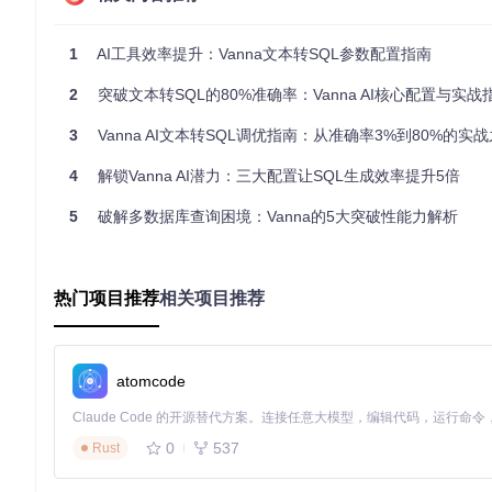
温度参数控制LLM生成结果的随机性，取值范围为0到2。较低
1）则会增加生成结果的多样性，但可能降低准确性。这就像烹
1
AI工具效率提升：Vanna文本转SQL参数配置指南
（创造性结果），但也更容易烧焦（错误）。
2
突破文本转SQL的80%准确率：Vanna AI核心配置与实战
在Vanna的OpenAI客户端实现中，温度参数的默认值为0.7：
3
Vanna AI文本转SQL调优指南：从准确率3%到80%的实
# src/vanna/openai/openai_chat.py
4
解锁Vanna AI潜力：三大配置让SQL生成效率提升5倍
self
.temperature = 
0.7
if
"temperature"
in
 config:

5
破解多数据库查询困境：Vanna的5大突破性能力解析
self
.temperature = config[
"temperature"
代码实现
财务报表生成
等需要高度精确SQL的场景，建议将温度设置为0.
热门项目推荐
相关项目推荐
vn = VannaOpenAI(config={
"temperature"
: 
0.3
, 
"api_key"
:
atomcode
市场趋势探索
等需要一定灵活性的场景，可将温度提高至0.7-0.9
vn = VannaOpenAI(config={
"temperature"
: 
0.8
, 
"api_key"
:
0
537
Rust
场景适配
🔧
金融场景
（如季度财报生成）：温度=0.2-0.3，确保计算