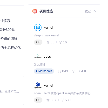
高的温度（接近
能带来意外的美味
项目优选
收起
行业实践
kernel
提升300%
deepin linux kernel
值的四维提升法
33
16
C
提升的全流程优化
docs
暂无描述
843
5.64 K
Markdown
kernel
MiniMax H3 是一个通用的全模态生成系统。它支持对由文本、图像、视频和音频组成的多模态上下文进行统一理解，并能生成分辨率高达 2K、时长可达 15 秒的带原生立体声音频的视频。得益于面向任务泛化的系统设计，H3 在预训练阶段就已具备广泛的多模态上下文理解与生成能力，能够出色地执行复杂的多模态指令。
openEuler内核是openEuler操作系统的核心，既是系统性能与稳定性的基石，也是连接处理器、设备与服务的桥梁。
507
539
C