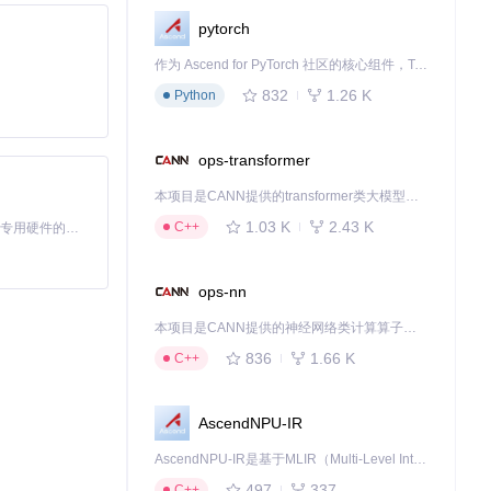
pytorch
作为 Ascend for PyTorch 社区的核心组件，TorchNPU 是昇腾专为 PyTorch 打造的深度学习适配插件，使 PyTorch 框架能够直接调用昇腾 NPU，为开发者提供昇腾 AI 处理器的超强算力。
832
1.26 K
Python
差异显著。就像不同
。
ops-transformer
本项目是CANN提供的transformer类大模型算子库，实现网络在NPU上加速计算。
1.03 K
2.43 K
C++
基于Python的Xiaozhi AI，适用于想要完整Xiaozhi体验而无需拥有专用硬件的用户。
ops-nn
本项目是CANN提供的神经网络类计算算子库，实现网络在NPU上加速计算。
836
1.66 K
C++
AscendNPU-IR
AscendNPU-IR是基于MLIR（Multi-Level Intermediate Representation）构建的，面向昇腾亲和算子编译时使用的中间表示，提供昇腾完备表达能力，通过编译优化提升昇腾AI处理器计算效率，支持通过生态框架使能昇腾AI处理器与深度调优
497
337
C++