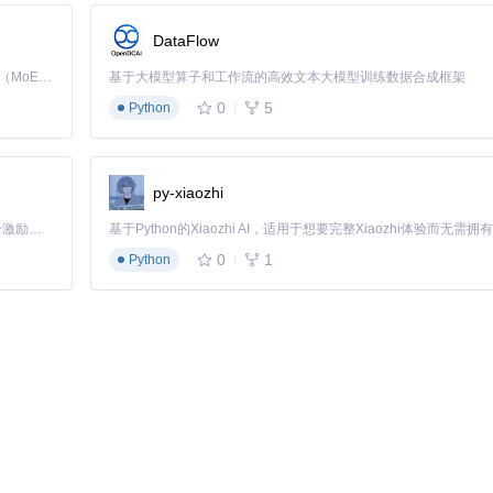
性和探索性
创造性查询
DataFlow
Kimi K3 是Kimi能力最强的模型：这是一个拥有 2.8 万亿参数的混合专家（MoE）模型，具备原生视觉理解能力，并支持 100 万 token 的上下文窗口。
基于大模型算子和工作流的高效文本大模型训练数据合成框架
0
5
模型，包括GPT-3.5、GPT-4等，不同模型在处理复杂SQL查询时表现
Python
品，而米其林大厨（高级模型）能处理更复杂的烹饪挑战，但成本也更高
py-xiaozhi
「源启盛夏」暑期校园开发者成长计划旨在激活校园开源力量，通过积分激励、认证扶持、资源倾斜等形式，引导高校组织和开发者完成「入驻 — 建项目 — 做贡献 — 获认证 — 得资源」的完整闭环。无论你是想带领社团入驻平台的组织者，还是希望用代码贡献证明自己的开发者，都能在这里找到属于你的成长路径。
0
1
Python
售额"
, model=
"gpt-4"