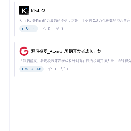
🔧
电商场景
（如用户行为分析）：温度=0.4-0.6，平衡准确
🔧
科研场景
（如数据探索分析）：温度=0.7-0.9，允许更多
Kimi-K3
2. model：选择合适的语言模型
技术原理
0
0
模型选择直接影响SQL生成的质量和成本。Vanna支持多种LLM
Python
能力的厨师处理复杂菜肴：新手厨师（基础模型）能完成简单菜
Vanna的模型选择逻辑如下：
源启盛夏_AtomGit暑期开发者成长计划
# src/vanna/openai/openai_chat.py
if
 num_tokens > 
3500
:

    model = 
"gpt-3.5-turbo-16k"
0
1
Markdown
else
:

    model = 
"gpt-3.5-turbo"
代码实现
对于包含多个表连接的
复杂查询
，推荐使用
gpt-4
：
sql = vn.generate_sql(question=
"按地区和产品类别统计季度销
对于
简单聚合查询
，使用
gpt-3.5-turbo
即可平衡速度与成本：