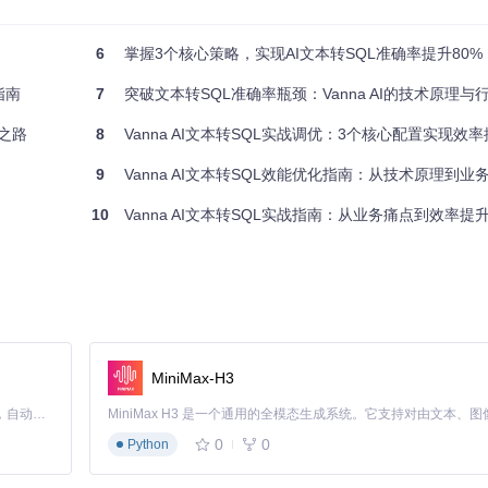
的温度（接近0）会使输出更加确定和保守，适合需要精确SQL的场景；较
饪时的火候控制：低温慢炖能保证食材熟透（结果稳定），高温快炒则可
6
掌握3个核心策略，实现AI文本转SQL准确率提升80%
指南
7
突破文本转SQL准确率瓶颈：Vanna AI的技术原理与
战之路
8
Vanna AI文本转SQL实战调优：3个核心配置实现效率
9
Vanna AI文本转SQL效能优化指南：从技术原理到业务价
10
Vanna AI文本转SQL实战指南：从业务痛点到效率
3：
 
"YOUR_API_KEY"
MiniMax-H3
：
Claude Code 的开源替代方案。连接任意大模型，编辑代码，运行命令，自动验证 — 全自动执行。用 Rust 构建，极致性能。 ｜ An open-source alternative to Claude Code. Connect any LLM, edit code, run commands, and verify changes — autonomously. Built in Rust for speed. Get Started
 
"YOUR_API_KEY"
0
0
Python
精确无误