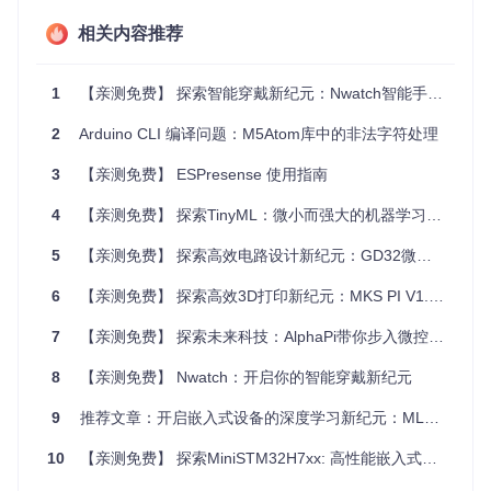
紧凑设计
：超小尺寸，易于集成到各类项目中，打造轻巧便
捷的智能产品。
相关内容推荐
丰富功能
：RGB LED、红外传感器、按键以及扩展接口，
满足多样化的应用需求。
1
【亲测免费】 探索智能穿戴新纪元：Nwatch智能手表项目
强大兼容性
：支持UIFlow、MicroPython和Arduino IDE，
让编程变得简单易行。
2
Arduino CLI 编译问题：M5Atom库中的非法字符处理
文档齐全
：详尽的API和快速入门教程，帮助开发者迅速上
手并深入挖掘潜力。
3
【亲测免费】 ESPresense 使用指南
不论你是初涉硬件开发的新手，还是寻求新挑战的资深工程
4
【亲测免费】 探索TinyML：微小而强大的机器学习新纪元
师，M5Atom库都提供了一个理想的平台，助你在微型智能硬
件的世界里探索无限可能。现在就加入我们，一起开启你的创
5
【亲测免费】 探索高效电路设计新纪元：GD32微控制器的开源宝藏
新之旅！
6
【亲测免费】 探索高效3D打印新纪元：MKS PI V1.0深度剖析
7
【亲测免费】 探索未来科技：AlphaPi带你步入微控制器新纪元
8
【亲测免费】 Nwatch：开启你的智能穿戴新纪元
9
推荐文章：开启嵌入式设备的深度学习新纪元：MLPerf Tiny
10
【亲测免费】 探索MiniSTM32H7xx: 高性能嵌入式开发的新纪元