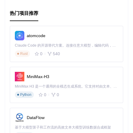
热门项目推荐
atomcode
Claude Code 的开源替代方案。连接任意大模型，编辑代码，运行命令，自动验证 — 全自动执行。用 Rust 构建，极致性能。 ｜ An open-source alternative to Claude Code. Connect any LLM, edit code, run commands, and verify changes — autonomously. Built in Rust for speed. Get Started
0
540
Rust
MiniMax-H3
MiniMax H3 是一个通用的全模态生成系统。它支持对由文本、图像、视频和音频组成的多模态上下文进行统一理解，并能生成分辨率高达 2K、时长可达 15 秒的带原生立体声音频的视频。得益于面向任务泛化的系统设计，H3 在预训练阶段就已具备广泛的多模态上下文理解与生成能力，能够出色地执行复杂的多模态指令。
0
0
Python
DataFlow
基于大模型算子和工作流的高效文本大模型训练数据合成框架