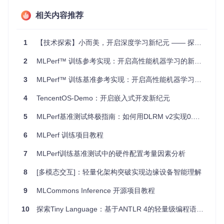
性。
灵活性
：支持使用TFLM或自定义软件栈，适应不同硬件环
相关内容推荐
境。
持续更新
：定期发布新版本，保持与技术发展同步。
1
【技术探索】小而美，开启深度学习新纪元 —— 探秘 tiny-cuda-nn
社区驱动
：开放源代码，并设有交流平台，鼓励开发者参与
讨论和贡献。
2
MLPerf™ 训练参考实现：开启高性能机器学习的新纪元
为了获取最新的v1.1版本，以及了解即将到来的提交截止日期
3
MLPerf™ 训练基准参考实现：开启高性能机器学习的新纪元
和结果公布时间，请关注项目仓库。学术研究中若引用MLPerf
Tiny，请引用相关文献，为这个充满活力的社区贡献力量。
4
TencentOS-Demo：开启嵌入式开发新纪元
加入
https://groups.google.com/a/mlcommons.org/g/tiny
，与
全球开发者一起探索嵌入式设备深度学习的无限可能吧！
5
MLPerf基准测试终极指南：如何用DLRM v2实现0.8030的AUROC指标
6
MLPerf 训练项目教程
7
MLPerf训练基准测试中的硬件配置考量因素分析
8
[多模态交互]：轻量化架构突破实现边缘设备智能理解
9
MLCommons Inference 开源项目教程
10
探索Tiny Language：基于ANTLR 4的轻量级编程语言构建之旅