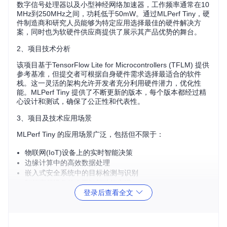
数字信号处理器以及小型神经网络加速器，工作频率通常在10
MHz到250MHz之间，功耗低于50mW。通过MLPerf Tiny，硬
件制造商和研究人员能够为特定应用选择最佳的硬件解决方
案，同时也为软硬件供应商提供了展示其产品优势的舞台。
2、项目技术分析
该项目基于TensorFlow Lite for Microcontrollers (TFLM) 提供
参考基准，但提交者可根据自身硬件需求选择最适合的软件
栈。这一灵活的架构允许开发者充分利用硬件潜力，优化性
能。MLPerf Tiny 提供了不断更新的版本，每个版本都经过精
心设计和测试，确保了公正性和代表性。
3、项目及技术应用场景
MLPerf Tiny 的应用场景广泛，包括但不限于：
物联网(IoT)设备上的实时智能决策
边缘计算中的高效数据处理
嵌入式安全系统中的目标检测与识别
智能穿戴设备的人工智能功能实现
登录后查看全文
低功耗设备的语音和图像识别
4、项目特点
全面性
：涵盖多种深度学习模型，满足不同应用需求。
可比性
：统一的基准测试代码，确保跨设备性能评估的公平