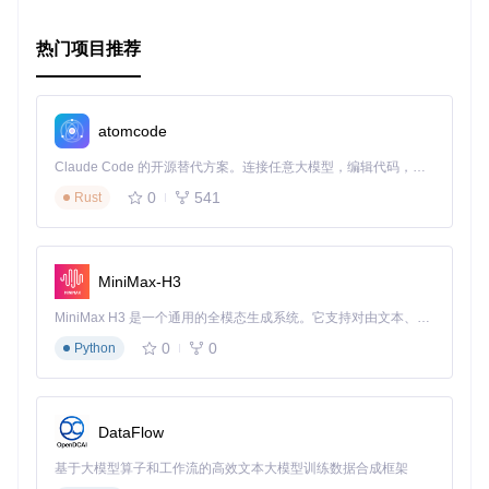
热门项目推荐
atomcode
Claude Code 的开源替代方案。连接任意大模型，编辑代码，运行命令，自动验证 — 全自动执行。用 Rust 构建，极致性能。 ｜ An open-source alternative to Claude Code. Connect any LLM, edit code, run commands, and verify changes — autonomously. Built in Rust for speed. Get Started
0
541
Rust
MiniMax-H3
MiniMax H3 是一个通用的全模态生成系统。它支持对由文本、图像、视频和音频组成的多模态上下文进行统一理解，并能生成分辨率高达 2K、时长可达 15 秒的带原生立体声音频的视频。得益于面向任务泛化的系统设计，H3 在预训练阶段就已具备广泛的多模态上下文理解与生成能力，能够出色地执行复杂的多模态指令。
0
0
Python
DataFlow
基于大模型算子和工作流的高效文本大模型训练数据合成框架