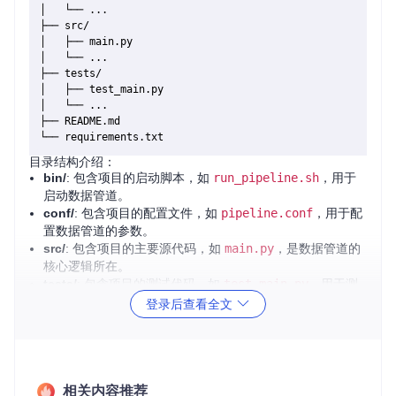
│   └── ...

├── src/

│   ├── main.py

│   └── ...

├── tests/

│   ├── test_main.py

│   └── ...

├── README.md

目录结构介绍：
bin/
: 包含项目的启动脚本，如
run_pipeline.sh
，用于
启动数据管道。
conf/
: 包含项目的配置文件，如
pipeline.conf
，用于配
置数据管道的参数。
src/
: 包含项目的主要源代码，如
main.py
，是数据管道的
核心逻辑所在。
tests/
: 包含项目的测试代码，如
test_main.py
，用于测
试数据管道的功能。
登录后查看全文
README.md
: 项目的说明文档，包含项目的概述、安装和
使用说明。
requirements.txt
: 列出了项目依赖的Python包。
2. 项目的启动文件介绍
相关内容推荐