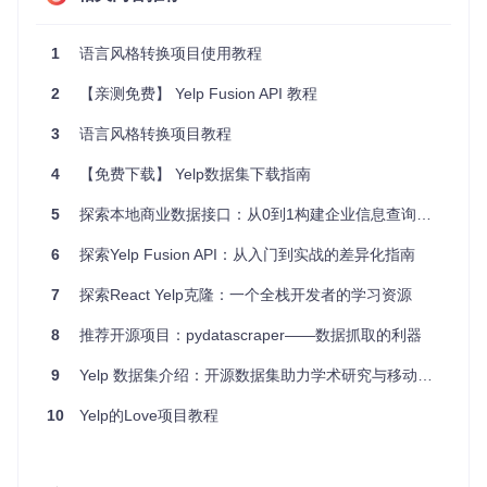
项目的启动文件位于
bin/
目录下，主要文件是
run_pipeli
1
语言风格转换项目使用教程
ne.sh
。
run_pipeline.sh
2
【亲测免费】 Yelp Fusion API 教程
文件介绍：
功能
: 该脚本用于启动数据管道，通常会调用
src/main.py
3
语言风格转换项目教程
文件来执行数据处理任务。
使用方法
: 在终端中运行
./bin/run_pipeline.sh
即可启
4
【免费下载】 Yelp数据集下载指南
动数据管道。
5
探索本地商业数据接口：从0到1构建企业信息查询系统
3. 项目的配置文件介绍
6
探索Yelp Fusion API：从入门到实战的差异化指南
项目的配置文件位于
conf/
目录下，主要文件是
pipeline.
conf
。
7
探索React Yelp克隆：一个全栈开发者的学习资源
pipeline.conf
文件介绍：
8
推荐开源项目：pydatascraper——数据抓取的利器
功能
: 该配置文件用于设置数据管道的各种参数，如数据
源、目标存储位置、处理规则等。
9
Yelp 数据集介绍：开源数据集助力学术研究与移动应用开发
配置项
: 配置文件中可能包含以下配置项：
source
: 数据源的配置，如数据库连接信息。
10
Yelp的Love项目教程
destination
: 数据目标的配置，如数据仓库的连接信
息。
transformations
: 数据转换规则的配置，如数据清