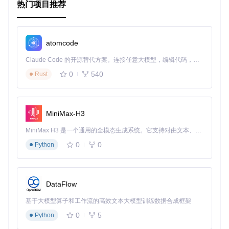
洗、过滤等操作。
热门项目推荐
通过以上介绍，您可以更好地理解和使用 Yelp Data Pipeline
项目。
atomcode
Claude Code 的开源替代方案。连接任意大模型，编辑代码，运行命令，自动验证 — 全自动执行。用 Rust 构建，极致性能。 ｜ An open-source alternative to Claude Code. Connect any LLM, edit code, run commands, and verify changes — autonomously. Built in Rust for speed. Get Started
0
540
Rust
MiniMax-H3
MiniMax H3 是一个通用的全模态生成系统。它支持对由文本、图像、视频和音频组成的多模态上下文进行统一理解，并能生成分辨率高达 2K、时长可达 15 秒的带原生立体声音频的视频。得益于面向任务泛化的系统设计，H3 在预训练阶段就已具备广泛的多模态上下文理解与生成能力，能够出色地执行复杂的多模态指令。
0
0
Python
DataFlow
基于大模型算子和工作流的高效文本大模型训练数据合成框架
0
5
Python