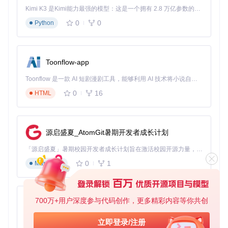
Kimi K3 是Kimi能力最强的模型：这是一个拥有 2.8 万亿参数的混合专家（MoE）模型，具备原生视觉理解能力，并支持 100 万 token 的上下文窗口。
0
0
Python
Toonflow-app
Toonflow 是一款 AI 短剧漫剧工具，能够利用 AI 技术将小说自动转化为剧本，并结合 AI 生成的图片和视频，实现高效的短剧创作。借助 Toonflow，可以轻松完成从文字到影像的全流程，让短剧制作变得更加智能与便捷。
0
16
HTML
源启盛夏_AtomGit暑期开发者成长计划
「源启盛夏」暑期校园开发者成长计划旨在激活校园开源力量，通过积分激励、认证扶持、资源倾斜等形式，引导高校组织和开发者完成「入驻 — 建项目 — 做贡献 — 获认证 — 得资源」的完整闭环。无论你是想带领社团入驻平台的组织者，还是希望用代码贡献证明自己的开发者，都能在这里找到属于你的成长路径。
0
1
Markdown
700万+用户深度参与代码创作，更多精彩内容等你共创
AionUi
免费、本地、开源的 24/7 全天候 Cowork 应用，以及适用于 Gemini CLI、Claude Code、Codex、OpenCode、Qwen Code、Goose CLI、Auggie 等的 OpenClaw | 🌟 喜欢就点star吧
立即登录/注册