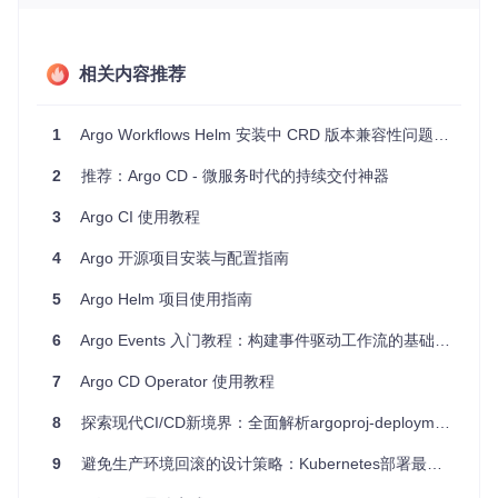
测试、构建和部署的团队。如果你的开发流程涉及GitHub，这
将极大地简化你的CI/CD流程。例如：
持续集成
：每当开发者推送代码到GitHub时，Argo CI会自
相关内容推荐
动拉取最新的代码，运行测试，并报告结果。
持续部署
：当测试通过后，可以直接将新版本推送到生产环
1
Argo Workflows Helm 安装中 CRD 版本兼容性问题解析
境，确保快速迭代的同时，保持稳定。
灵活的工作流程
：你可以自定义
.argo-ci/ci.yaml
文件来
2
推荐：Argo CD - 微服务时代的持续交付神器
满足特定的测试或构建需求。
3
Argo CI 使用教程
4、项目特点
4
Argo 开源项目安装与配置指南
Kubernetes原生
：无缝集成，充分利用Kubernetes的资源
管理和弹性扩展能力。
5
Argo Helm 项目使用指南
GitHub集成
：自动webhook触发，减少手动操作。
6
动态参数设置
Argo Events 入门教程：构建事件驱动工作流的基础指南
：自动设置
revision
和
repo
参数，方便工作
流程执行。
7
Argo CD Operator 使用教程
可视化界面
：易于使用的Web界面，便于监控和管理CI/CD
流程。
8
探索现代CI/CD新境界：全面解析argoproj-deployments项目
YAML DSL
：通过清晰的YAML文件定义复杂的工作流程，
可读性强，易于维护。
9
避免生产环境回滚的设计策略：Kubernetes部署最佳实践
虽然Argo CI已被废弃，但它的设计理念和功能仍然对Kuberne