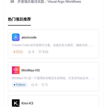
10
开源项目最佳实践：Visual Argo Workflows
tes使用者有所启发。如果你正在寻找一个类似的工具，
Argo
Events
可能是值得考虑的替代品。
热门项目推荐
atomcode
Claude Code 的开源替代方案。连接任意大模型，编辑代码，运行命令，自动验证 — 全自动执行。用 Rust 构建，极致性能。 ｜ An open-source alternative to Claude Code. Connect any LLM, edit code, run commands, and verify changes — autonomously. Built in Rust for speed. Get Started
0
533
Rust
MiniMax-H3
MiniMax H3 是一个通用的全模态生成系统。它支持对由文本、图像、视频和音频组成的多模态上下文进行统一理解，并能生成分辨率高达 2K、时长可达 15 秒的带原生立体声音频的视频。得益于面向任务泛化的系统设计，H3 在预训练阶段就已具备广泛的多模态上下文理解与生成能力，能够出色地执行复杂的多模态指令。
0
0
Python
Kimi-K3