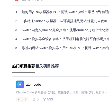
适用场景
：4000-6000元笔记本电脑，主要运行2D游戏和轻度3
核心配置
：
1
如何用yuzu模拟器在PC上畅玩Switch游戏？零基础到精通的
处理器：Intel i5-10代以上 / AMD Ryzen 5-4000系列
内存：8GB（建议扩展至16GB）
2
5步精通Sudachi模拟器：从环境搭建到游戏优化的全攻略
显卡：MX350/RTX1050级独立显卡
存储：256GB SSD（预留至少50GB空间）
3
Switch自定义Amiibo完全指南：使用emuiibo打造个性化
游戏主机级配置方案
4
Switch模拟器全设备攻略：从手机到电脑的跨平台畅玩指
适用场景
：8000元以上游戏PC，追求4K/60fps体验
核心配置
：
5
零基础玩转Switch模拟器：用Yuzu在PC上畅玩Switch游戏的
处理器：Intel i7-12代以上 / AMD Ryzen 7-5000系列
内存：16GB DDR4-3200（双通道）
显卡：RTX3060/AMD RX6600以上
热门项目推荐
相关项目推荐
存储：1TB NVMe SSD
📊
配置对比卡片
atomcode
配置项
学生方案
主机方案
预期帧率
60+fps（4K分辨率）
30-45fps
0
533
Rust
适用游戏
2D/轻度3D游戏
3A大作全特效