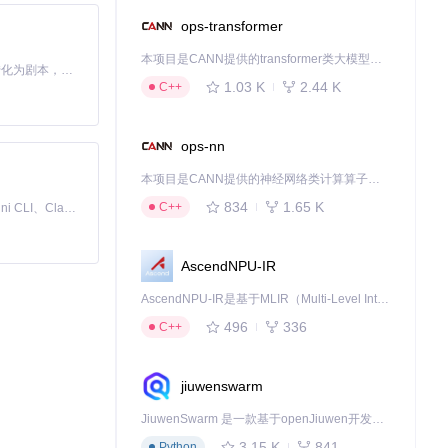
ops-transformer
本项目是CANN提供的transformer类大模型算子库，实现网络在NPU上加速计算。
Toonflow 是一款 AI 短剧漫剧工具，能够利用 AI 技术将小说自动转化为剧本，并结合 AI 生成的图片和视频，实现高效的短剧创作。借助 Toonflow，可以轻松完成从文字到影像的全流程，让短剧制作变得更加智能与便捷。
1.03 K
2.44 K
C++
ops-nn
本项目是CANN提供的神经网络类计算算子库，实现网络在NPU上加速计算。
834
1.65 K
C++
免费、本地、开源的 24/7 全天候 Cowork 应用，以及适用于 Gemini CLI、Claude Code、Codex、OpenCode、Qwen Code、Goose CLI、Auggie 等的 OpenClaw | 🌟 喜欢就点star吧
AscendNPU-IR
AscendNPU-IR是基于MLIR（Multi-Level Intermediate Representation）构建的，面向昇腾亲和算子编译时使用的中间表示，提供昇腾完备表达能力，通过编译优化提升昇腾AI处理器计算效率，支持通过生态框架使能昇腾AI处理器与深度调优
496
336
C++
jiuwenswarm
JiuwenSwarm 是一款基于openJiuwen开发的智能AI Agent，它能够将大语言模型的强大能力，通过你日常使用的各类通讯应用，直接延伸至你的指尖。
3.15 K
841
Python