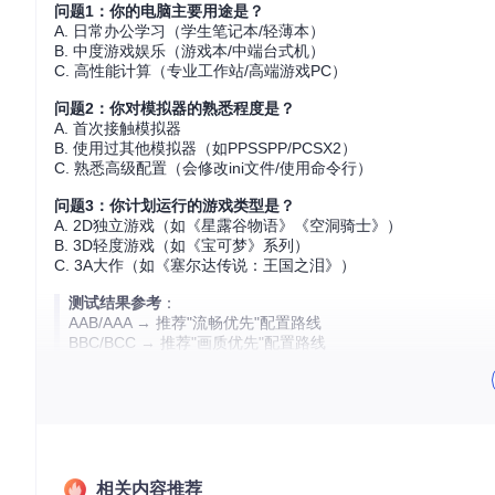
问题1：你的电脑主要用途是？
A. 日常办公学习（学生笔记本/轻薄本）
B. 中度游戏娱乐（游戏本/中端台式机）
C. 高性能计算（专业工作站/高端游戏PC）
问题2：你对模拟器的熟悉程度是？
A. 首次接触模拟器
B. 使用过其他模拟器（如PPSSPP/PCSX2）
C. 熟悉高级配置（会修改ini文件/使用命令行）
问题3：你计划运行的游戏类型是？
A. 2D独立游戏（如《星露谷物语》《空洞骑士》）
B. 3D轻度游戏（如《宝可梦》系列）
C. 3A大作（如《塞尔达传说：王国之泪》）
测试结果参考
：
AAB/AAA → 推荐"流畅优先"配置路线
BBC/BCC → 推荐"画质优先"配置路线
其他组合 → 可根据本章指南灵活调整
一、环境搭建：从零开始的模拟器安装
1.1 硬件配置方案选择
学生笔记本配置方案
相关内容推荐