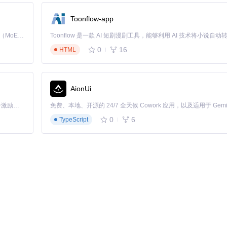
Toonflow-app
Kimi K3 是Kimi能力最强的模型：这是一个拥有 2.8 万亿参数的混合专家（MoE）模型，具备原生视觉理解能力，并支持 100 万 token 的上下文窗口。
0
16
HTML
AionUi
「源启盛夏」暑期校园开发者成长计划旨在激活校园开源力量，通过积分激励、认证扶持、资源倾斜等形式，引导高校组织和开发者完成「入驻 — 建项目 — 做贡献 — 获认证 — 得资源」的完整闭环。无论你是想带领社团入驻平台的组织者，还是希望用代码贡献证明自己的开发者，都能在这里找到属于你的成长路径。
0
6
TypeScript