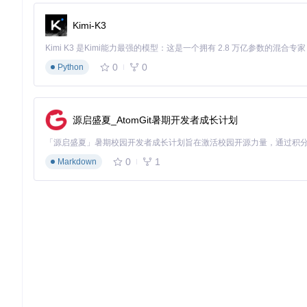
预算范围
4000-6000元
8000元以上
Kimi-K3
1.2 模拟器安装四步流程
目标
：在本地环境成功部署Yuzu模拟器核心程序
0
0
Python
准备
：
稳定网络连接（下载约500MB安装包）
管理员权限（Windows系统）
源启盛夏_AtomGit暑期开发者成长计划
关闭杀毒软件实时防护（避免误报）
执行
：
0
1
Markdown
克隆项目仓库
git 
clone
进入项目目录，运行安装脚本
cd
 road-to-yuzu-without-switch && 
chmod
按照安装向导选择：
安装路径（建议默认
C:\Program Files\Yuzu
）
组件选择（全选以获得完整功能）
快捷方式创建（勾选"桌面快捷方式"）