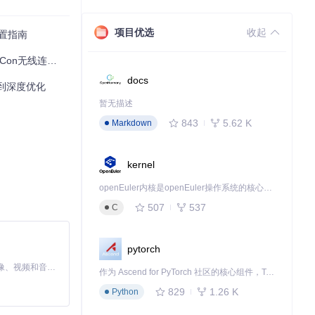
项目优选
收起
配置指南
n无线连接难题
docs
析到深度优化
暂无描述
843
5.62 K
Markdown
kernel
openEuler内核是openEuler操作系统的核心，既是系统性能与稳定性的基石，也是连接处理器、设备与服务的桥梁。
507
537
C
pytorch
MiniMax H3 是一个通用的全模态生成系统。它支持对由文本、图像、视频和音频组成的多模态上下文进行统一理解，并能生成分辨率高达 2K、时长可达 15 秒的带原生立体声音频的视频。得益于面向任务泛化的系统设计，H3 在预训练阶段就已具备广泛的多模态上下文理解与生成能力，能够出色地执行复杂的多模态指令。
作为 Ascend for PyTorch 社区的核心组件，TorchNPU 是昇腾专为 PyTorch 打造的深度学习适配插件，使 PyTorch 框架能够直接调用昇腾 NPU，为开发者提供昇腾 AI 处理器的超强算力。
829
1.26 K
Python