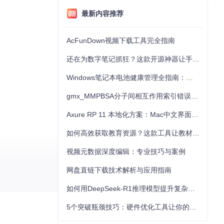
最新内容推荐
AcFunDown视频下载工具完全指南
还在为数字笔记抓狂？这款开源神器让手写批注效率提升300%
Windows笔记本电池健康管理全指南：从根源解决电池损耗问题
gmx_MMPBSA分子间相互作用索引错误的深度诊断与解决
Axure RP 11 本地化方案：Mac中文界面优化与原型设计工具汉化全指南
如何高效获取教育资源？这款工具让教材下载效率提升80%
视频元数据深度编辑：专业技巧与案例
网盘直链下载技术解析与应用指南
如何用DeepSeek-R1推理模型提升复杂任务解决能力：完整指南
5个突破瓶颈技巧：硬件优化工具让你的电脑性能提升30%