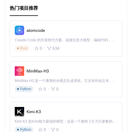
热门项目推荐
bibtex-search 
"machine learning"
您还可以指定检索来源，例如从 Google Scholar 检索：
atomcode
bibtex-search --
source
 google 
"machine learning"
Claude Code 的开源替代方案。连接任意大模型，编辑代码，运行命令，自动验证 — 全自动执行。用 Rust 构建，极致性能。 ｜ An open-source alternative to Claude Code. Connect any LLM, edit code, run commands, and verify changes — autonomously. Built in Rust for speed. Get Started
0
534
Rust
3. 应用案例和最佳实践
3.1 学术论文撰写
MiniMax-H3
在撰写学术论文时，BibTeX Search 可以帮助您快速获取所需
的 BibTeX 引用格式。例如，当您需要引用一篇关于深度学习
MiniMax H3 是一个通用的全模态生成系统。它支持对由文本、图像、视频和音频组成的多模态上下文进行统一理解，并能生成分辨率高达 2K、时长可达 15 秒的带原生立体声音频的视频。得益于面向任务泛化的系统设计，H3 在预训练阶段就已具备广泛的多模态上下文理解与生成能力，能够出色地执行复杂的多模态指令。
的论文时，只需输入关键词 "deep learning"，BibTeX Search
0
0
Python
将返回相关的 BibTeX 代码，您可以直接将其插入到您的 LaTe
X 文档中。
3.2 文献调研
Kimi-K3
在进行文献调研时，BibTeX Search 可以帮助您快速检索和整
理相关文献。您可以将检索到的 BibTeX 代码保存到一个文件
Kimi K3 是Kimi能力最强的模型：这是一个拥有 2.8 万亿参数的混合专家（MoE）模型，具备原生视觉理解能力，并支持 100 万 token 的上下文窗口。
中，方便后续管理和引用。
0
0
Python