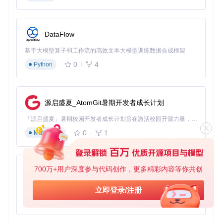
4. 典型生态项目
4.1 Zotero
DataFlow
Zotero 是一个强大的文献管理工具，支持多种引用格式，包括
基于大模型算子和工作流的高效文本大模型训练数据合成框架
BibTeX。您可以将 BibTeX Search 与 Zotero 结合使用，通过
BibTeX Search 获取 BibTeX 代码，然后将其导入到 Zotero 中
0
4
Python
进行进一步的管理和引用。
4.2 JabRef
源启盛夏_AtomGit暑期开发者成长计划
JabRef 是一个专门用于管理 BibTeX 数据库的工具。您可以使
用 BibTeX Search 获取 BibTeX 代码，然后将其导入到 JabRe
「源启盛夏」暑期校园开发者成长计划旨在激活校园开源力量，通过积分激励、认证扶持、资源倾斜等形式，引导高校组织和开发者完成「入驻 — 建项目 — 做贡献 — 获认证 — 得资源」的完整闭环。无论你是想带领社团入驻平台的组织者，还是希望用代码贡献证明自己的开发者，都能在这里找到属于你的成长路径。
f 中进行管理和编辑。
0
1
Markdown
4.3 Overleaf
Overleaf 是一个在线 LaTeX 编辑器，支持直接导入 BibTeX 文
件。您可以使用 BibTeX Search 生成 BibTeX 文件，然后将其
700万+用户深度参与代码创作，更多精彩内容等你共创
py-xiaozhi
上传到 Overleaf 中，方便在撰写论文时引用。
基于Python的Xiaozhi AI，适用于想要完整Xiaozhi体验而无需拥有专用硬件的用户。
通过以上步骤，您可以快速上手并充分利用 BibTeX Search 的
立即登录/注册
功能，提升文献管理和论文撰写的效率。
0
1
Python