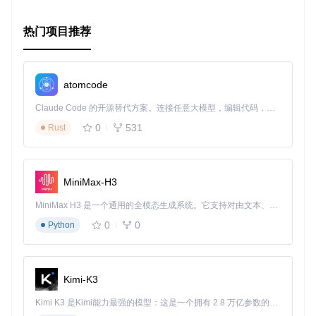
热门项目推荐
可选：如果你想只运行特定的映射器测试，例如MapStruct，
可以使用：
atomcode
Claude Code 的开源替代方案。连接任意大模型，编辑代码，运行命令，自动验证 — 全自动执行。用 Rust 构建，极致性能。 ｜ An open-source alternative to Claude Code. Connect any LLM, edit code, run commands, and verify changes — autonomously. Built in Rust for speed. Get Started
0
531
Rust
结果解读
测试度量的是"ops/time"，即每秒操作数。时间单位是秒。一
MiniMax-H3
般来说，得分越高表示每秒映射的对象越多，性能越好。
MiniMax H3 是一个通用的全模态生成系统。它支持对由文本、图像、视频和音频组成的多模态上下文进行统一理解，并能生成分辨率高达 2K、时长可达 15 秒的带原生立体声音频的视频。得益于面向任务泛化的系统设计，H3 在预训练阶段就已具备广泛的多模态上下文理解与生成能力，能够出色地执行复杂的多模态指令。
最新测试结果
0
0
Python
以下是在特定硬件配置上执行的测试结果：
操作系统：macOS High Sierra
Kimi-K3
CPU：3.1 GHz Intel Core i7，双核，L2缓存（每个核
心）：256 KB，L3缓存：4 MB
Kimi K3 是Kimi能力最强的模型：这是一个拥有 2.8 万亿参数的混合专家（MoE）模型，具备原生视觉理解能力，并支持 100 万 token 的上下文窗口。
内存：16 GB 1867 MHz DDR3