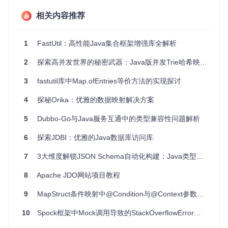
数据模型
相关内容推荐
测试所使用的数据模型相当基础，源于ModelMapper框架的
C
1
FastUtil：高性能Java集合框架增强库全解析
omparison
类。它包含了Java Bean中常见的组合，比如对象
类型和集合。
2
探索高并发世界的秘密武器：Java版并发Trie哈希映射库
3
fastutil库中Map.ofEntries等价方法的实现探讨
运行基准测试
4
探秘Orika：优雅的数据映射解决方案
前提条件：安装了Maven 3.x和JDK 8或更高版本。
5
Dubbo-Go与Java服务互通中的类型兼容性问题解析
使用Git克隆此仓库：
6
探索JDBI：优雅的Java数据库访问库
7
3大维度解锁JSON Schema自动化构建：Java类型到JSON语言的完美翻译
8
Apache JDO网站项目教程
清理并安装项目：
9
MapStruct条件映射中@Condition与@Context参数的使用限制解析
10
Spock框架中Mock调用导致的StackOverflowError问题解析
运行基准测试：