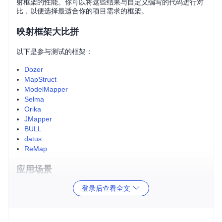
射框架的性能。你可以将这些结果与自定义编写的代码进行对
比，以便选择最适合你的项目需求的框架。
映射框架大比拼
以下是参与测试的框架：
Dozer
MapStruct
ModelMapper
Selma
Orika
JMapper
BULL
datus
ReMap
应用场景
登录后查看全文
无论你是要构建一个企业级应用程序，还是维护一个需要高效
数据转换的Web服务，这个项目都提供了宝贵的参考信息。你
可以在项目中找到如何在不同框架下实现相同功能的例子，并
结合性能测试结果，来优化你的选择。