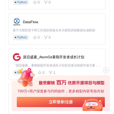
规模
0
0
Python
上下
文长
2048
512
512
度
DataFlow
推理
⚡⚡⚡ 最快
⚡⚡ 较快
⚡ 平衡
速度
基于大模型算子和工作流的高效文本大模型训练数据合成框架
0
5
Python
移动端部
适用
个人投资分
机构量化交
署、实时监
场景
析、日常使用
易、专业应用
控
硬件
普通PC
带GPU的PC
专业工作站
源启盛夏_AtomGit暑期开发者成长计划
要求
「源启盛夏」暑期校园开发者成长计划旨在激活校园开源力量，通过积分激励、认证扶持、资源倾斜等形式，引导高校组织和开发者完成「入驻 — 建项目 — 做贡献 — 获认证 — 得资源」的完整闭环。无论你是想带领社团入驻平台的组织者，还是希望用代码贡献证明自己的开发者，都能在这里找到属于你的成长路径。
选择建议
：新手入门推荐从Kronos-small开始，既能获得良好
0
1
Markdown
的预测效果，又不会对硬件有过高要求。
实战案例：Kronos预测能力深度解析
700万+用户深度参与代码创作，更多精彩内容等你共创
py-xiaozhi
Kronos在实际应用中展现出卓越的预测能力，能够准确识别市
场趋势和关键转折时机。以下是几个典型应用场景的效果展
基于Python的Xiaozhi AI，适用于想要完整Xiaozhi体验而无需拥有专用硬件的用户。
立即登录/注册
示。
0
1
Python
价格与成交量预测