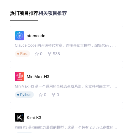
热门项目推荐
相关项目推荐
核心技术亮点
K线序列编码技术
：通过
model/kronos.py
中的Tokenizer E
ncoder将原始K线图转换为离散令牌序列，实现数据的高
atomcode
效压缩表示。
Claude Code 的开源替代方案。连接任意大模型，编辑代码，运行命令，自动验证 — 全自动执行。用 Rust 构建，极致性能。 ｜ An open-source alternative to Claude Code. Connect any LLM, edit code, run commands, and verify changes — autonomously. Built in Rust for speed. Get Started
自回归Transformer
：利用因果Transformer块进行序列生
0
538
Rust
成，能够捕捉金融市场的长期依赖关系和复杂模式。
多尺度分析能力
：同时支持宏观趋势和微观波动的多层次
建模，满足不同投资策略需求。
MiniMax-H3
模型选择：找到最适合你的Kronos版本
MiniMax H3 是一个通用的全模态生成系统。它支持对由文本、图像、视频和音频组成的多模态上下文进行统一理解，并能生成分辨率高达 2K、时长可达 15 秒的带原生立体声音频的视频。得益于面向任务泛化的系统设计，H3 在预训练阶段就已具备广泛的多模态上下文理解与生成能力，能够出色地执行复杂的多模态指令。
0
0
Python
Kronos提供三个不同规模的模型版本，满足从个人投资者到专
业机构的多样化需求：
模型
Kronos-min
Kronos-smal
Kimi-K3
Kronos-base
特性
i
l
Kimi K3 是Kimi能力最强的模型：这是一个拥有 2.8 万亿参数的混合专家（MoE）模型，具备原生视觉理解能力，并支持 100 万 token 的上下文窗口。
参数
4.1M
24.7M
102.3M