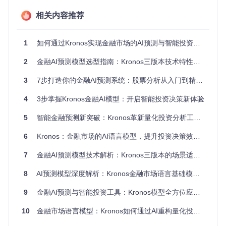
cd
 webui

相关内容推荐
启动后访问 http://localhost:7070 即可使用直观的图形界面
1
进行分析预测。
如何通过Kronos实现金融市场的AI预测与智能投资决策？
Python API调用
：适合开发者集成到现有系统
2
金融AI预测模型选型指南：Kronos三版本技术特性与实战应用对比
3
7步打造你的金融AI预测系统：股票分析从入门到精通指南
from
 model 
import
 Kronos, KronosTokenizer

tokenizer = KronosTokenizer.from_pretrained(
"NeoQuasar/
4
3步掌握Kronos金融AI模型：开启智能投资决策新体验
model = Kronos.from_pretrained(
"NeoQuasar/Kronos-small"
predictor = KronosPredictor(model, tokenizer, device=
"c
5
智能金融预测新突破：Kronos革新量化投资分析工具与AI市场趋势预测
命令行工具
：适合批量处理和自动化任务
6
Kronos：金融市场的AI语言模型，提升投资决策效率30%的智能解决方案
7
金融AI预测模型技术解析：Kronos三版本的场景适配与决策指南
8
AI预测模型深度解析：Kronos金融市场语言基础模型技术指南
技术解密：Kronos创新架构详解
9
金融AI预测与智能投资工具：Kronos模型全方位应用指南
Kronos采用独特的两阶段处理机制，将复杂的金融时间序列数
10
金融市场语言模型：Kronos如何通过AI重构量化投资决策逻辑
据转化为AI可理解的语言结构。这一创新架构使其在金融预测
领域脱颖而出。