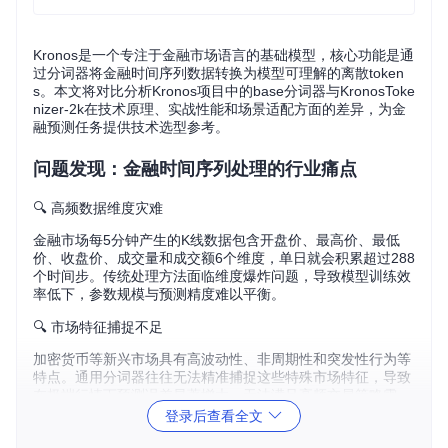
Kronos是一个专注于金融市场语言的基础模型，核心功能是通
过分词器将金融时间序列数据转换为模型可理解的离散token
s。本文将对比分析Kronos项目中的base分词器与KronosToke
nizer-2k在技术原理、实战性能和场景适配方面的差异，为金
融预测任务提供技术选型参考。
问题发现：金融时间序列处理的行业痛点
🔍 高频数据维度灾难
金融市场每5分钟产生的K线数据包含开盘价、最高价、最低
价、收盘价、成交量和成交额6个维度，单日就会积累超过288
个时间步。传统处理方法面临维度爆炸问题，导致模型训练效
率低下，参数规模与预测精度难以平衡。
🔍 市场特征捕捉不足
加密货币等新兴市场具有高波动性、非周期性和突发性行为等
特点。通用分词器往往无法精准捕捉这些特殊市场特征，导致
在极端行情下预测误差显著增大，无法满足高频交易策略需
求。
登录后查看全文
🔍 资源消耗与精度的矛盾