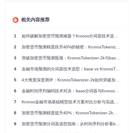
金融机构在实际部署预测模型时，常面临计算资源有限的挑
战。如何在保持预测精度的同时降低内存占用和推理时间，成
为制约模型落地的关键因素，尤其是在边缘计算环境中更为突
相关内容推荐
出。
1
如何破解加密货币预测难题？Kronos分词器技术选型与实战指南
技术解析：分词器核心原理与创新对比
2
加密货币预测精度跃升40%的秘密：KronosTokenizer-2k技术深度解析
⚙️ 核心工作原理
3
突破加密货币预测瓶颈：KronosTokenizer-2k与base分词器的多维度深度评测
分词器(将连续金融数据转换为离散单元的处理模块)是Kronos
模型的基础组件，采用层次化向量量化技术实现数据压缩与特
4
金融市场预测的分词器技术选型：base vs KronosTokenizer-2k深度评测
征提取。其工作流程包括：K线数据输入→特征编码→两级量
化(粗粒度+细粒度)→token序列输出→数据重构验证。
5
4大维度深度测评：KronosTokenizer-2k如何突破加密货币预测精度瓶颈
6
金融时间序列编码技术对决：base分词器与KronosTokenizer-2k性能深度测评
Kronos分词器架构图，展示了从K线数据到token序列的转换
过程及自回归预训练机制
7
Kronos金融市场基础模型技术方案对比分析与实战指南
⚙️ 创新技术对比
8
加密货币预测精度提升40%：KronosTokenizer-2k与base分词器技术深度测评
技术
base分词器
KronosTokenizer-2k
特性
9
加密货币预测分词器选型指南：从时间序列分析看base与KronosTokenizer-2k性能对比
量化
8位两级量化(s1_bits
10位两级量化(s1_bits=