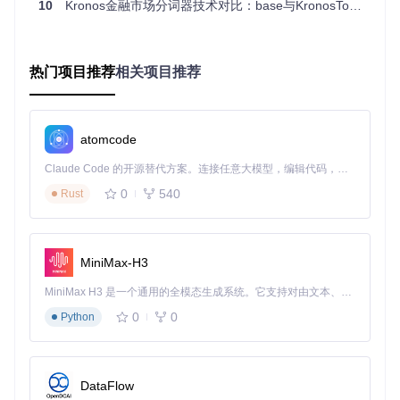
10
Kronos金融市场分词器技术对比：base与KronosTokenizer-2k深度解析
机制
=8, s2_bits=8)
10, s2_bits=10)
词汇
表规
~65,000
~1,048,576
模
热门项目推荐
相关项目推荐
上下
文处
单向注意力机制
改进型交叉注意力机制
理
atomcode
训练
通用金融数据混合训
加密货币专用数据强化
策略
练
训练
Claude Code 的开源替代方案。连接任意大模型，编辑代码，运行命令，自动验证 — 全自动执行。用 Rust 构建，极致性能。 ｜ An open-source alternative to Claude Code. Connect any LLM, edit code, run commands, and verify changes — autonomously. Built in Rust for speed. Get Started
创新
动态量化阈值调整+市场
0
540
Rust
基础层次化量化框架
点
状态感知编码
⚙️ 技术局限性分析
MiniMax-H3
base分词器虽然实现了金融数据的基本分词功能，但在处理加
密货币等高波动市场时存在明显局限：词汇表规模有限导致无
MiniMax H3 是一个通用的全模态生成系统。它支持对由文本、图像、视频和音频组成的多模态上下文进行统一理解，并能生成分辨率高达 2K、时长可达 15 秒的带原生立体声音频的视频。得益于面向任务泛化的系统设计，H3 在预训练阶段就已具备广泛的多模态上下文理解与生成能力，能够出色地执行复杂的多模态指令。
法区分细微价格变化，8位量化精度难以捕捉市场突变特征，
通用训练数据使得特定市场模式学习不充分。
0
0
Python
KronosTokenizer-2k通过扩大词汇表和提高量化精度解决了上
述问题，但也带来新的挑战：模型参数从256K增加到2M，内
存占用提升约8倍，推理速度降低30%，对计算资源要求更
DataFlow
高。