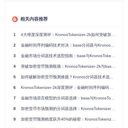
构：
第一层（s1_bits=8）：将原始6维金融特征（开盘价、最高
相关内容推荐
价、最低价、收盘价、成交量、成交额）进行粗粒度量化
第二层（s2_bits=8）：对粗粒度量化结果进行精细调整
1
4大维度深度测评：KronosTokenizer-2k如何突破加密货币预测精度瓶颈
这种结构在保证基本市场特征提取的同时，保持了较高的计算
效率，适合处理多种类型的金融资产数据。
2
金融时间序列编码技术对决：base分词器与KronosTokenizer-2k性能深度测评
KronosTokenizer-2k技术创新
3
金融市场分词器技术选型指南：base与KronosTokenizer-2k深度对比及实战验证
KronosTokenizer-2k是针对加密货币高频数据优化的专用版
本，其核心改进包括：
4
突破加密货币预测瓶颈：KronosTokenizer-2k与base分词器的多维度深度评测
扩展量化位数至10位（s1_bits=10, s2_bits=10），词汇表
5
如何破解加密货币预测难题？Kronos分词器技术选型与实战指南
从约65,000扩展到1,048,576
增加上下文窗口至512，能够捕捉更长时间序列的依赖关系
6
KronosTokenizer-2k深度测评：金融时间序列编码技术的突破与实践
采用加密货币专用数据集训练，优化了对加密市场特有波动
模式的识别能力
7
金融市场语言模型的分词器选择：base与KronosTokenizer-2k技术测评
8
加密货币市场预测的分词器选择：KronosTokenizer-2k与base版本的技术对决
Kronos项目架构展示了分词器在数据预处理和模型预测中的核
9
加密货币预测精度跃升40%的秘密：KronosTokenizer-2k技术深度解析
心位置，左侧为K线数据分词流程，右侧为自回归预训练框架