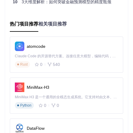
10
3大维度解析：如何突破金融预测模型的精度瓶颈
参数对比
以下是两种分词器的关键技术参数对比：
热门项目推荐
相关项目推荐
参数
base分词器
KronosTokenizer-2k
输入维
6 (OHLCV+成交额)
6 (OHLCV+成交额)
度
atomcode
模型大
~256K参数
~2M参数
Claude Code 的开源替代方案。连接任意大模型，编辑代码，运行命令，自动验证 — 全自动执行。用 Rust 构建，极致性能。 ｜ An open-source alternative to Claude Code. Connect any LLM, edit code, run commands, and verify changes — autonomously. Built in Rust for speed. Get Started
小
0
540
Rust
上下文
256
512
窗口
量化层
2层 (s1_bits=8, s2_
2层 (s1_bits=10, s2_b
级
bits=8)
its=10)
MiniMax-H3
词汇表
~65,000
~1,048,576
MiniMax H3 是一个通用的全模态生成系统。它支持对由文本、图像、视频和音频组成的多模态上下文进行统一理解，并能生成分辨率高达 2K、时长可达 15 秒的带原生立体声音频的视频。得益于面向任务泛化的系统设计，H3 在预训练阶段就已具备广泛的多模态上下文理解与生成能力，能够出色地执行复杂的多模态指令。
大小
0
0
Python
训练数
混合金融数据
加密货币专用数据
据
学习率
0.0001
0.0002
DataFlow
训练轮