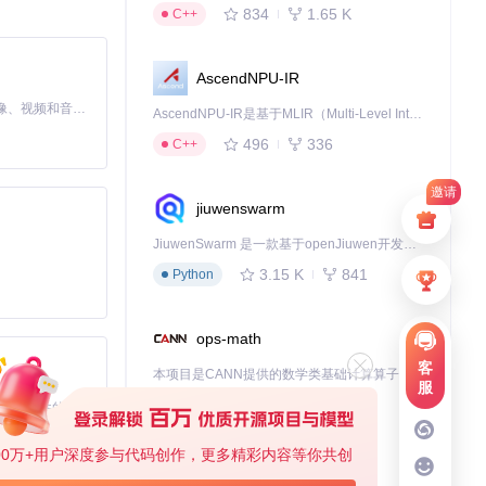
834
1.65 K
C++
这个项目中受益匪
AscendNPU-IR
MiniMax H3 是一个通用的全模态生成系统。它支持对由文本、图像、视频和音频组成的多模态上下文进行统一理解，并能生成分辨率高达 2K、时长可达 15 秒的带原生立体声音频的视频。得益于面向任务泛化的系统设计，H3 在预训练阶段就已具备广泛的多模态上下文理解与生成能力，能够出色地执行复杂的多模态指令。
AscendNPU-IR是基于MLIR（Multi-Level Intermediate Representation）构建的，面向昇腾亲和算子编译时使用的中间表示，提供昇腾完备表达能力，通过编译优化提升昇腾AI处理器计算效率，支持通过生态框架使能昇腾AI处理器与深度调优
496
336
C++
邀请
jiuwenswarm
JiuwenSwarm 是一款基于openJiuwen开发的智能AI Agent，它能够将大语言模型的强大能力，通过你日常使用的各类通讯应用，直接延伸至你的指尖。
3.15 K
841
Python
ops-math
客
本项目是CANN提供的数学类基础计算算子库，实现网络在NPU上加速计算。
服
1.24 K
1.36 K
C++
基于Python的Xiaozhi AI，适用于想要完整Xiaozhi体验而无需拥有专用硬件的用户。
00万+用户深度参与代码创作，更多精彩内容等你共创
deveco-code