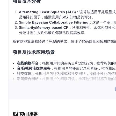
项目技术分析
Alternating Least Squares (ALS)
：该算法适用于处理显式
品矩阵的因子，能预测用户对未知物品的评分。
Simple Bayesian Collaborative Filtering
：这是一个基于
Similarity/Memory-based CF
：利用相关性、余弦相似性和J
分还计划引入近似最近邻算法以提高效率。
所有这些算法都经过了完整的测试，保证了代码质量和预测结果
项目及技术应用场景
在线购物平台
：根据用户的购买历史和浏览行为，推荐相关的
音乐/视频流媒体服务
：根据用户的播放记录和喜好，推荐相应
社交媒体
：分析用户的行为模式和社交网络，提供个性化的信
新闻聚合网站
：根据用户的阅读习惯，推荐他们可能感兴趣的
项目特点
易于集成
：Go Recommend的设计简洁明了，方便开发者
高效性能
：采用Go语言编写，确保了算法在大数据量下的高
多样化算法
：覆盖了从基础到高级的各种协同过滤算法，满足
热门项目推荐