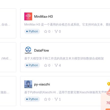
邮件支持，帮助您解决开发过程中遇到的问题。
end无疑是您的理想选择。无论是初学者还是经验丰富的开发者，都可以从
MiniMax-H3
Claude Code 的开源替代方案。连接任意大模型，编辑代码，运行命令，自动验证 — 全自动执行。用 Rust 构建，极致性能。 ｜ An open-source alternative to Claude Code. Connect any LLM, edit code, run commands, and verify changes — autonomously. Built in Rust for speed. Get Started
0
0
Python
DataFlow
Kimi K3 是Kimi能力最强的模型：这是一个拥有 2.8 万亿参数的混合专家（MoE）模型，具备原生视觉理解能力，并支持 100 万 token 的上下文窗口。
基于大模型算子和工作流的高效文本大模型训练数据合成框架
0
4
Python
py-xiaozhi
「源启盛夏」暑期校园开发者成长计划旨在激活校园开源力量，通过积分激励、认证扶持、资源倾斜等形式，引导高校组织和开发者完成「入驻 — 建项目 — 做贡献 — 获认证 — 得资源」的完整闭环。无论你是想带领社团入驻平台的组织者，还是希望用代码贡献证明自己的开发者，都能在这里找到属于你的成长路径。
0
1
Python
7