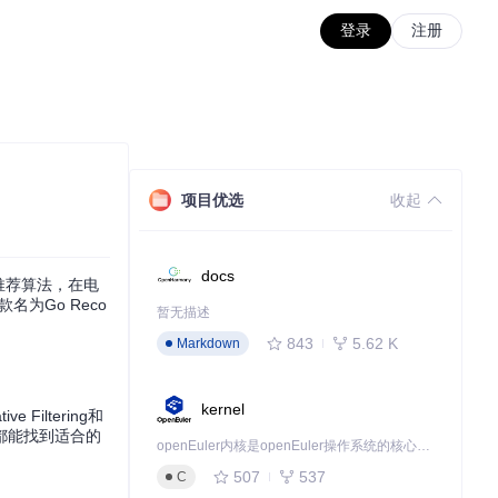
登录
注册
项目优选
收起
docs
的推荐算法，在电
为Go Reco
暂无描述
843
5.62 K
Markdown
kernel
 Filtering和
都能找到适合的
openEuler内核是openEuler操作系统的核心，既是系统性能与稳定性的基石，也是连接处理器、设备与服务的桥梁。
507
537
C