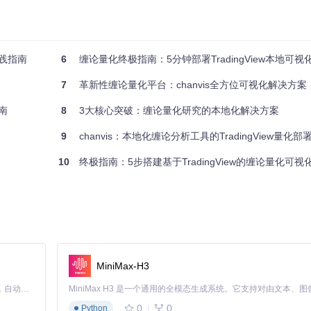
买卖点信号。通过
ChanContainer.vue
组件的参数配置，支持从1分钟到
实践指南
6
缠论量化终极指南：5分钟部署TradingView本地可视
枢与买卖点标注
7
革新性缠论量化平台：chanvis全方位可视化解决方案
南
8
3大核心突破：缠论量化研究的本地化解决方案
store_chanvis_mongo.sh
脚本，可一键完成从K线数据到缠论结构的
9
chanvis：本地化缠论分析工具的TradingView量化部
求。
10
终极指南：5步搭建基于TradingView的缠论量化可视
，可实现增量行情数据自动更新，保持分析数据的时效性。
发者可通过
api/symbol_info.py
扩展支持新的交易品种，在
data/conf
证。
MiniMax-H3
可创建专属缠论指标。例如在
ui/src/components
目录下新建指标组件，通
Claude Code 的开源替代方案。连接任意大模型，编辑代码，运行命令，自动验证 — 全自动执行。用 Rust 构建，极致性能。 ｜ An open-source alternative to Claude Code. Connect any LLM, edit code, run commands, and verify changes — autonomously. Built in Rust for speed. Get Started
0
0
Python