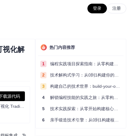
登录
注册
热门内容推荐
w可视化解
1
编程实践项目探索指南：从零构建技术能力体系
2
技术解构式学习：从0到1构建你的编程知识体系
3
构建自己的技术世界：build-your-own-x项目的实践探索指南
下载源代码
4
解锁编程技能的实践之旅：从零构建你的技术世界
基于TradingView本地SDK的可视化前后端代码，适用于缠论量化研究，和其他的基于几何交易的量化研究。 缠论量化 摩尔缠论 缠论可视化 TradingView TV-SDK
5
技术实践探索：从零开始构建核心系统的实践指南
6
亲手锻造技术引擎：从0到1构建核心系统的实践指南
量化指标集成，为