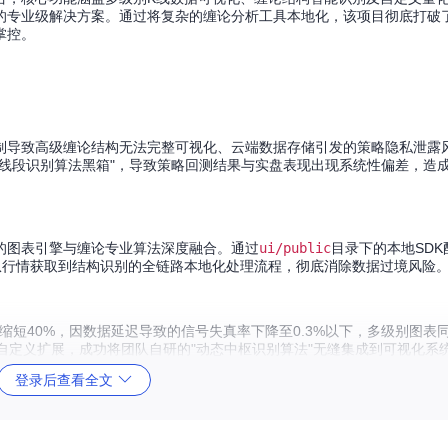
的专业级解决方案。通过将复杂的缠论分析工具本地化，该项目彻底打破
掌控。
制导致高级缠论结构无法完整可视化、云端数据存储引发的策略隐私泄露
线段识别算法黑箱"，导致策略回测结果与实盘表现出现系统性偏差，造
ew强大的图表引擎与缠论专业算法深度融合。通过
ui/public
目录下的本地SD
从行情获取到结构识别的全链路本地化处理流程，彻底消除数据过境风险
期缩短40%，因数据延迟导致的信号失真率下降至0.3%以下，多级别图表
自定义扩展，成功将团队自研的"动态中枢识别算法"无缝集成到可视化系
登录后查看全文
缠论研究技术栈：