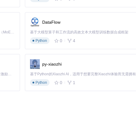
DataFlow
Kimi K3 是Kimi能力最强的模型：这是一个拥有 2.8 万亿参数的混合专家（MoE）模型，具备原生视觉理解能力，并支持 100 万 token 的上下文窗口。
基于大模型算子和工作流的高效文本大模型训练数据合成框架
0
4
Python
I规范，确保与图表引擎兼容。
可直观展示缠论结构的形成过程。该模式已被多家培训机构采用，使缠论
py-xiaozhi
「源启盛夏」暑期校园开发者成长计划旨在激活校园开源力量，通过积分激励、认证扶持、资源倾斜等形式，引导高校组织和开发者完成「入驻 — 建项目 — 做贡献 — 获认证 — 得资源」的完整闭环。无论你是想带领社团入驻平台的组织者，还是希望用代码贡献证明自己的开发者，都能在这里找到属于你的成长路径。
0
1
Python
究、教学、交易的完整应用生态：
通过
data/stock
目录下的历史数据训练，成功将策略夏普比率提升至2.8
构进行关联分析，这在商业平台上根本无法实现。"