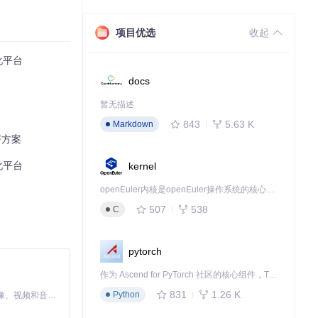
项目优选
收起
日线的12个时间
化平台
docs
暂无描述
843
5.63 K
Markdown
全量数据初始化。
署方案
化平台
kernel
openEuler内核是openEuler操作系统的核心，既是系统性能与稳定性的基石，也是连接处理器、设备与服务的桥梁。
507
538
C
ig/replay_co
pytorch
过以下代码模板
作为 Ascend for PyTorch 社区的核心组件，TorchNPU 是昇腾专为 PyTorch 打造的深度学习适配插件，使 PyTorch 框架能够直接调用昇腾 NPU，为开发者提供昇腾 AI 处理器的超强算力。
831
1.26 K
Python
MiniMax H3 是一个通用的全模态生成系统。它支持对由文本、图像、视频和音频组成的多模态上下文进行统一理解，并能生成分辨率高达 2K、时长可达 15 秒的带原生立体声音频的视频。得益于面向任务泛化的系统设计，H3 在预训练阶段就已具备广泛的多模态上下文理解与生成能力，能够出色地执行复杂的多模态指令。