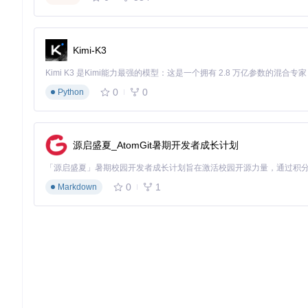
export
default
 {

name
: 
'CustomIndicator'
,

calculate
(
data
) {

// 指标计算逻辑
Kimi-K3
  }

0
0
Python
⚠️
注意
：所有自定义指标需遵循TradingView的Widget AP
5. 教学演示模式
内置行情回放功能，支持历史走势的步进式播放，配合标注工具
源启盛夏_AtomGit暑期开发者成长计划
转化为可视化实践。
应用场景：三类用户的实战价值图谱
0
1
Markdown
chanvis针对不同用户群体提供差异化解决方案，形成覆盖研
专业量化团队的策略研发平台
某对冲基金使用chanvis构建了"缠论+量价分析"的多因子模型，
别指出："本地化部署让我们可以安全地将客户资金曲线与缠论结
金融培训机构的教学工具