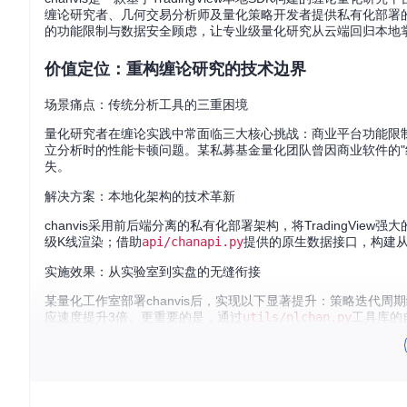
缠论研究者、几何交易分析师及量化策略开发者提供私有化部署
的功能限制与数据安全顾虑，让专业级量化研究从云端回归本地
价值定位：重构缠论研究的技术边界
场景痛点：传统分析工具的三重困境
量化研究者在缠论实践中常面临三大核心挑战：商业平台功能限
立分析时的性能卡顿问题。某私募基金量化团队曾因商业软件的"
失。
解决方案：本地化架构的技术革新
chanvis采用前后端分离的私有化部署架构，将TradingVi
级K线渲染；借助
api/chanapi.py
提供的原生数据接口，构建
实施效果：从实验室到实盘的无缝衔接
某量化工作室部署chanvis后，实现以下显著提升：策略迭代周
应速度提升3倍。更重要的是，通过
utils/nlchan.py
工具库的
核心功能：五大技术突破赋能专业研究
chanvis通过模块化设计实现了五大核心功能突破，形成完整的