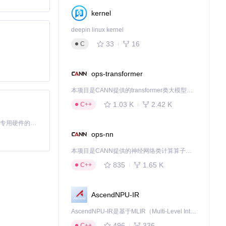
kernel
deepin linux kernel
33
16
C
ops-transformer
本项目是CANN提供的transformer类大模型算子库，实现网络在NPU上加速计算。
教学从抽象概念
1.03 K
2.42 K
C++
基于Python的Xiaozhi AI，适用于想要完整Xiaozhi体验而无需拥有专用硬件的用户。
ops-nn
本项目是CANN提供的神经网络类计算算子库，实现网络在NPU上加速计算。
835
1.65 K
C++
。团队负责人特
AscendNPU-IR
AscendNPU-IR是基于MLIR（Multi-Level Intermediate Representation）构建的，面向昇腾亲和算子编译时使用的中间表示，提供昇腾完备表达能力，通过编译优化提升昇腾AI处理器计算效率，支持通过生态框架使能昇腾AI处理器与深度调优
496
336
C++