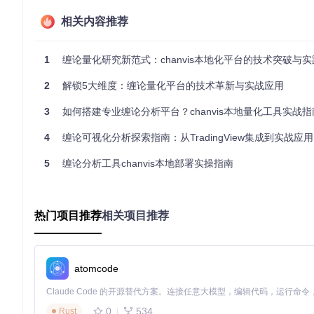
1. 多维度缠论结构智能绘制
相关内容推荐
基于摩尔缠论核心算法，自动识别并绘制本质线段、动态中枢及
周期联立分析，解决传统工具中"级别切换割裂"的行业痛点。
1
缠论量化研究新范式：chanvis本地化平台的技术突破与
图：chanvis平台展示的多级别缠论结构分析界面，包含本质中
2
解锁5大维度：缠论量化平台的技术革新与实战应用
2. 本地化数据闭环管理
3
如何搭建专业缠论分析平台？chanvis本地量化工具实战指
系统通过MongoDB实现全量历史数据存储，配合
hetl/hmgo/re
4
缠论可视化分析探索指南：从TradingView集成到实战应用
数据处理流程完全在本地环境闭环，满足金融机构的数据合规要
5
缠论分析工具chanvis本地部署实操指南
💡
技巧
：定期执行
python hetl/stock/get_jqdata.py
脚本
3. 量化策略沙盒验证
集成策略回测引擎，支持基于历史数据的缠论策略模拟运行。开
热门项目推荐
相关项目推荐
nfig.bson
中配置自定义回测参数，实现从理论到实证的快速验
4. 自定义指标开发框架
atomcode
提供完整的指标开发SDK，通过简单的JavaScript函数定义即
快速集成：
0
534
Rust