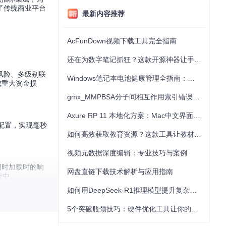
了传统商业平台
最新内容推荐
AcFunDown视频下载工具完全指南
还在为数字笔记抓狂？这款开源神器让手写批注效率提升300%
风险、多级别联
Windows笔记本电池健康管理全指南：从根源解决电池损耗问题
成重大资金损
gmx_MMPBSA分子间相互作用索引错误的深度诊断与解决
Axure RP 11 本地化方案：Mac中文界面优化与原型设计工具汉化全指南
K配置，实现毫秒
。
如何高效获取教育资源？这款工具让教材下载效率提升80%
视频元数据深度编辑：专业技巧与案例
同时加载时的响
网盘直链下载技术解析与应用指南
统中。
如何用DeepSeek-R1推理模型提升复杂任务解决能力：完整指南
5个突破瓶颈技巧：硬件优化工具让你的电脑性能提升30%