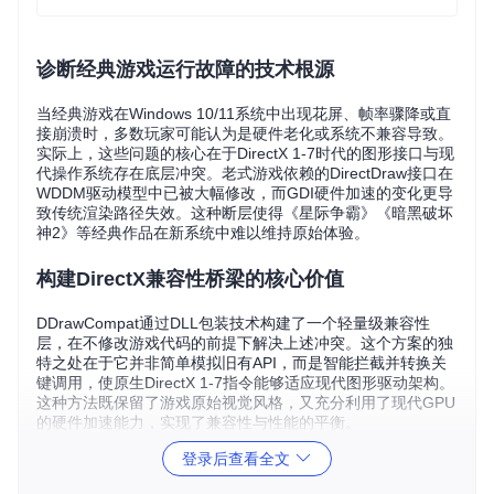
诊断经典游戏运行故障的技术根源
当经典游戏在Windows 10/11系统中出现花屏、帧率骤降或直
接崩溃时，多数玩家可能认为是硬件老化或系统不兼容导致。
实际上，这些问题的核心在于DirectX 1-7时代的图形接口与现
代操作系统存在底层冲突。老式游戏依赖的DirectDraw接口在
WDDM驱动模型中已被大幅修改，而GDI硬件加速的变化更导
致传统渲染路径失效。这种断层使得《星际争霸》《暗黑破坏
神2》等经典作品在新系统中难以维持原始体验。
构建DirectX兼容性桥梁的核心价值
DDrawCompat通过DLL包装技术构建了一个轻量级兼容性
层，在不修改游戏代码的前提下解决上述冲突。这个方案的独
特之处在于它并非简单模拟旧有API，而是智能拦截并转换关
键调用，使原生DirectX 1-7指令能够适应现代图形驱动架构。
这种方法既保留了游戏原始视觉风格，又充分利用了现代GPU
的硬件加速能力，实现了兼容性与性能的平衡。
登录后查看全文