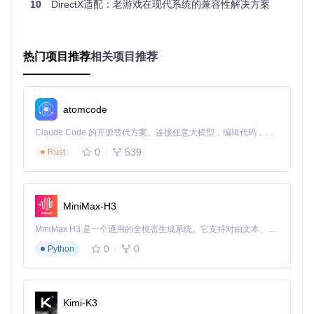
10
DirectX适配：老游戏在现代系统的兼容性解决方案
特别值得注意的是ShaderAssembler组件，它能将传统固定功
能参数动态编译为HLSL着色器，使老游戏能够利用现代GPU
的并行处理能力。这种转换在《古墓丽影3》等3D游戏中使多
边形渲染效率提升3倍以上。
热门项目推荐
相关项目推荐
部署经典游戏兼容性方案的操作指南
准备兼容性环境
atomcode
确认目标系统满足基础要求：支持SSE2指令集的CPU、S
hader Model 3.0兼容显卡，以及Windows Vista至11的任
Claude Code 的开源替代方案。连接任意大模型，编辑代码，运行命令，自动验证 — 全自动执行。用 Rust 构建，极致性能。 ｜ An open-source alternative to Claude Code. Connect any LLM, edit code, run commands, and verify changes — autonomously. Built in Rust for speed. Get Started
一系统版本
0
539
Rust
从项目仓库获取最新稳定版本：
git clone https://gi
tcode.com/gh_mirrors/dd/DDrawCompat
在编译输出目录中找到ddraw.dll文件，注意避免使用名称
含"debug"的调试版本
MiniMax-H3
实施兼容性部署
定位游戏主程序目录，通常为游戏安装路径下的.exe文件
MiniMax H3 是一个通用的全模态生成系统。它支持对由文本、图像、视频和音频组成的多模态上下文进行统一理解，并能生成分辨率高达 2K、时长可达 15 秒的带原生立体声音频的视频。得益于面向任务泛化的系统设计，H3 在预训练阶段就已具备广泛的多模态上下文理解与生成能力，能够出色地执行复杂的多模态指令。
所在位置
0
0
Python
将ddraw.dll复制到该目录，确保与游戏主程序位于同一文
件夹
首次启动游戏将自动生成配置文件，位于游戏目录的DDra
wCompat.ini
Kimi-K3
验证与优化适配效果