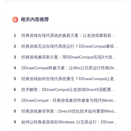
验证兼容性解决方案的实际场景
在《红色警戒2》的适配案例中，原始游戏在Windows 10下会
相关内容推荐
出现严重的画面撕裂和色彩失真。通过DDrawCompat的表面
管理优化，游戏实现了稳定60帧运行，同时保留了2D精灵的
原始像素风格。另一典型案例是《博得之门》系列，其复杂的
1
经典游戏在现代系统的焕新方案：让老游戏重获新生的兼容性工具
场景渲染在现代系统中常出现纹理错误，DDrawCompat的着
色器系统通过动态纹理格式转换，完美解决了这一问题，同时
2
经典游戏无法在现代系统运行？DDrawCompat兼容性解决方案让老游戏重获新生
将显存占用降低40%。
3
经典游戏兼容新方案：用DDrawCompat实现3大技术突破让老游戏焕发第二春
解析兼容性层的技术实现原理
4
DDrawCompat终极方案：让Win11完美运行经典DirectX老游戏 🎮
构建API拦截与转换机制
5
经典游戏如何在现代系统重生？DDrawCompat让老游戏焕发新活力
DDrawCompat的核心在于Common目录下的Hook系统，通过
VtableHookVisitor等组件实现对DirectDraw接口的动态拦截。
6
技术解密：DDrawCompat让老游戏DirectX适配重获新生
当游戏调用IDirectDraw7::CreateSurface等方法时，系统会将
请求重定向至兼容层处理，在保留原始参数语义的同时，将格
7
DDrawCompat：经典游戏兼容性修复与现代Windows系统焕新体验
式转换为现代GPU支持的格式。这种设计既避免了API转换的
性能损耗，又确保了与现代驱动的兼容性。
8
经典游戏兼容革新：DirectX优化技术如何重塑Windows老游戏体验
实现跨时代渲染适配
9
如何让经典老游戏在Windows 11完美运行：DDrawCompat终极解决方案
项目的Direct3d模块通过Direct3dDeviceVtblVisitor等访问器模
式，将Direct3D 7的固定功能管线转换为可编程着色器实现。