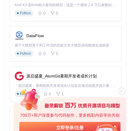
启动游戏后检查同目录下生成的日志文件（DDrawCompa
Kimi K3 是Kimi能力最强的模型：这是一个拥有 2.8 万亿参数的混合专家（MoE）模型，具备原生视觉理解能力，并支持 100 万 token 的上下文窗口。
t-
游戏名
.log）
0
0
Python
通过游戏内快捷键（默认F11）调出配置界面，根据游戏
特性调整参数
对于《暗黑破坏神》等2D游戏，建议启用"SurfacePatche
s"和"PaletteLookup"选项提升色彩精度
DataFlow
守护数字游戏文化的技术责任
基于大模型算子和工作流的高效文本大模型训练数据合成框架
0
5
Python
每款经典游戏都是数字文化的重要组成部分，DDrawCompat
的价值不仅在于技术层面的兼容性解决，更在于为这些文化遗
产提供了在现代系统中延续生命的可能。通过这种轻量级适配
方案，玩家得以在不牺牲现代硬件性能的前提下，继续体验那
源启盛夏_AtomGit暑期开发者成长计划
些承载着一代人记忆的游戏作品。随着系统不断更新，这种兼
容性维护工作将持续成为连接游戏历史与技术发展的重要桥
「源启盛夏」暑期校园开发者成长计划旨在激活校园开源力量，通过积分激励、认证扶持、资源倾斜等形式，引导高校组织和开发者完成「入驻 — 建项目 — 做贡献 — 获认证 — 得资源」的完整闭环。无论你是想带领社团入驻平台的组织者，还是希望用代码贡献证明自己的开发者，都能在这里找到属于你的成长路径。
梁，让数字娱乐的文化价值得以跨越硬件迭代而传承。
0
1
Markdown
DDrawCompat
下载源代码
700万+用户深度参与代码创作，更多精彩内容等你共创
py-xiaozhi
DirectDraw and Direct3D 1-7 compatibility, performance and visual enhancements for Windows Vista, 7, 8, 10 and 11
基于Python的Xiaozhi AI，适用于想要完整Xiaozhi体验而无需拥有专用硬件的用户。
项目地址：
立即登录/注册