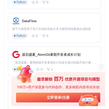
0
0
Python
配置文件设置
创建并编辑配置文件：
DataFlow
基于大模型算子和工作流的高效文本大模型训练数据合成框架
0
5
Python
配置MCU连接参数：
[mcu]
源启盛夏_AtomGit暑期开发者成长计划
「源启盛夏」暑期校园开发者成长计划旨在激活校园开源力量，通过积分激励、认证扶持、资源倾斜等形式，引导高校组织和开发者完成「入驻 — 建项目 — 做贡献 — 获认证 — 得资源」的完整闭环。无论你是想带领社团入驻平台的组织者，还是希望用代码贡献证明自己的开发者，都能在这里找到属于你的成长路径。
加载配置并验证状态：
0
1
Markdown
功能测试与状态监控
700万+用户深度参与代码创作，更多精彩内容等你共创
py-xiaozhi
在OctoPrint界面中配置串口连接：
基于Python的Xiaozhi AI，适用于想要完整Xiaozhi体验而无需拥有专用硬件的用户。
立即登录/注册
端口设置为
/tmp/printer
0
1
Python
波特率选择自动检测