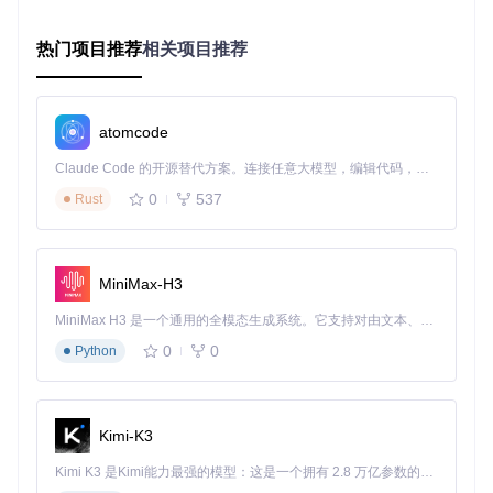
热门项目推荐
相关项目推荐
Klipper固件配置界面，需根据实际主板型号选择正确的微
atomcode
控制器架构和通信接口
Claude Code 的开源替代方案。连接任意大模型，编辑代码，运行命令，自动验证 — 全自动执行。用 Rust 构建，极致性能。 ｜ An open-source alternative to Claude Code. Connect any LLM, edit code, run commands, and verify changes — autonomously. Built in Rust for speed. Get Started
编译并刷写固件：
0
537
Rust
sudo
 service klipper stop

MiniMax-H3
sudo
MiniMax H3 是一个通用的全模态生成系统。它支持对由文本、图像、视频和音频组成的多模态上下文进行统一理解，并能生成分辨率高达 2K、时长可达 15 秒的带原生立体声音频的视频。得益于面向任务泛化的系统设计，H3 在预训练阶段就已具备广泛的多模态上下文理解与生成能力，能够出色地执行复杂的多模态指令。
注意事项
：刷写前需通过
ls /dev/serial/by-id/*
命令
0
0
Python
确认正确的串口设备路径，不同主板的设备标识会有所差
异。
系统验证：配置检查与功能测试
Kimi-K3
部署完成后，需要进行系统配置验证和基础功能测试，确保Kli
Kimi K3 是Kimi能力最强的模型：这是一个拥有 2.8 万亿参数的混合专家（MoE）模型，具备原生视觉理解能力，并支持 100 万 token 的上下文窗口。
pper正常工作。