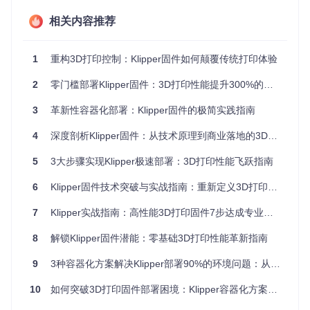
通过SSH工具连接设备（默认用户：pi，密码：raspberr
相关内容推荐
y）
重要提示
：确保Raspberry Pi已连接到稳定电源，避免安
1
重构3D打印控制：Klipper固件如何颠覆传统打印体验
装过程中断电导致系统损坏。建议使用5V/2.5A以上规格的
电源适配器。
2
零门槛部署Klipper固件：3D打印性能提升300%的实战指南
执行部署：Klipper核心组件安装
3
革新性容器化部署：Klipper固件的极简实践指南
完成环境准备后，开始进行Klipper系统的部署工作，包括源码
4
深度剖析Klipper固件：从技术原理到商业落地的3D打印革命
获取、依赖安装和服务配置。
5
3大步骤实现Klipper极速部署：3D打印性能飞跃指南
获取源码与依赖安装
git 
6
Klipper固件技术突破与实战指南：重新定义3D打印精度与速度
clone
cd
 klipper

7
Klipper实战指南：高性能3D打印固件7步达成专业级打印效果
8
解锁Klipper固件潜能：零基础3D打印性能革新指南
通过官方脚本自动安装Klipper及其依赖组件，包括Python环境
和系统服务配置
9
3种容器化方案解决Klipper部署90%的环境问题：从依赖地狱到一键运维
固件编译与刷写
10
如何突破3D打印固件部署困境：Klipper容器化方案的创新实践
运行配置工具选择合适的主板参数：