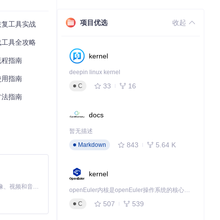
项目优选
收起
统恢复工具实战
下载工具全攻略
kernel
流程指南
deepin linux kernel
使用指南
33
16
C
方法指南
docs
暂无描述
843
5.64 K
Markdown
kernel
MiniMax H3 是一个通用的全模态生成系统。它支持对由文本、图像、视频和音频组成的多模态上下文进行统一理解，并能生成分辨率高达 2K、时长可达 15 秒的带原生立体声音频的视频。得益于面向任务泛化的系统设计，H3 在预训练阶段就已具备广泛的多模态上下文理解与生成能力，能够出色地执行复杂的多模态指令。
openEuler内核是openEuler操作系统的核心，既是系统性能与稳定性的基石，也是连接处理器、设备与服务的桥梁。
507
539
C