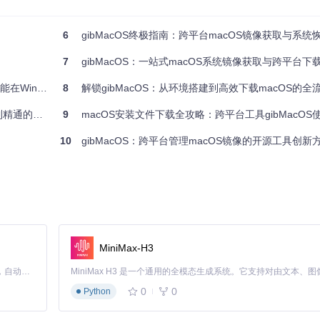
否已安装Python：
6
gibMacOS终极指南：跨平台macOS镜像获取与系
7
gibMacOS：一站式macOS系统镜像获取与跨平台
acOS启动盘
8
解锁gibMacOS：从环境搭建到高效下载macOS的全
台工具指南
9
macOS安装文件下载全攻略：跨平台工具gibMacOS
和安全性
10
gibMacOS：跨平台管理macOS镜像的开源工具创新
MiniMax-H3
Claude Code 的开源替代方案。连接任意大模型，编辑代码，运行命令，自动验证 — 全自动执行。用 Rust 构建，极致性能。 ｜ An open-source alternative to Claude Code. Connect any LLM, edit code, run commands, and verify changes — autonomously. Built in Rust for speed. Get Started
0
0
Python