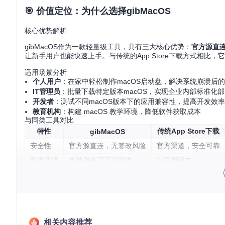
🎯 价值定位：为什么选择gibMacOS
核心优势解析
gibMacOS作为一款轻量级工具，具有三大核心优势：
官方源直
让新手用户也能快速上手。与传统的App Store下载方式相
适用场景分析
个人用户
：在家中轻松制作macOS启动盘，解决系统崩溃后
IT管理员
：批量下载特定版本macOS，实现企业内部标准化部
开发者
：测试不同macOS版本下的应用兼容性，提高开发效率
教育机构
：构建 macOS 教学环境，降低软件获取成本
与同类工具对比
特性
传统App Store下载
gibMacOS
安全性
官方源直连，无篡改风险
官方渠道，安全可靠
版本选择
支持所有可下载版本
仅最新版本
网络要求
可断点续传
需全程保持连接
存储占用
可选择仅下载必要组件
完整安装包，占用大
🔧 准备工作：从零开始搭建环境
相关内容推荐