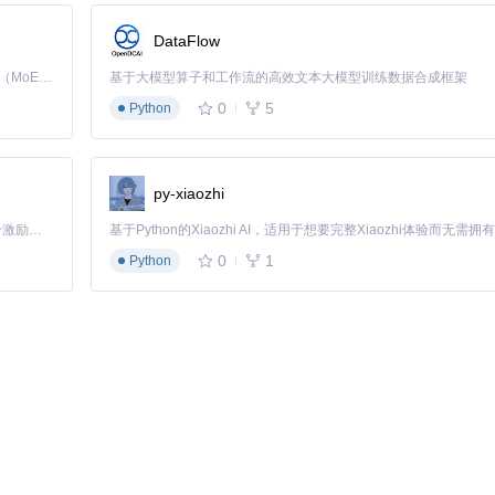
DataFlow
Kimi K3 是Kimi能力最强的模型：这是一个拥有 2.8 万亿参数的混合专家（MoE）模型，具备原生视觉理解能力，并支持 100 万 token 的上下文窗口。
基于大模型算子和工作流的高效文本大模型训练数据合成框架
0
5
Python
py-xiaozhi
「源启盛夏」暑期校园开发者成长计划旨在激活校园开源力量，通过积分激励、认证扶持、资源倾斜等形式，引导高校组织和开发者完成「入驻 — 建项目 — 做贡献 — 获认证 — 得资源」的完整闭环。无论你是想带领社团入驻平台的组织者，还是希望用代码贡献证明自己的开发者，都能在这里找到属于你的成长路径。
0
1
Python