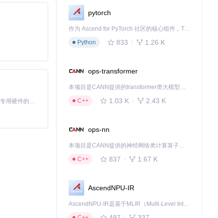
pytorch
作为 Ascend for PyTorch 社区的核心组件，TorchNPU 是昇腾专为 PyTorch 打造的深度学习适配插件，使 PyTorch 框架能够直接调用昇腾 NPU，为开发者提供昇腾 AI 处理器的超强算力。
833
1.26 K
Python
ops-transformer
本项目是CANN提供的transformer类大模型算子库，实现网络在NPU上加速计算。
1.03 K
2.43 K
C++
基于Python的Xiaozhi AI，适用于想要完整Xiaozhi体验而无需拥有专用硬件的用户。
ops-nn
本项目是CANN提供的神经网络类计算算子库，实现网络在NPU上加速计算。
837
1.67 K
C++
AscendNPU-IR
AscendNPU-IR是基于MLIR（Multi-Level Intermediate Representation）构建的，面向昇腾亲和算子编译时使用的中间表示，提供昇腾完备表达能力，通过编译优化提升昇腾AI处理器计算效率，支持通过生态框架使能昇腾AI处理器与深度调优
497
337
C++