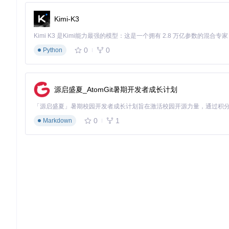
通过Git命令克隆项目到本地：
Kimi-K3
# 克隆仓库
git 
clone
# 进入项目目录
0
0
Python
cd
安装依赖库
部分功能需要额外的Python库支持，执行以下命令安装：
源启盛夏_AtomGit暑期开发者成长计划
# 安装requests库（用于网络请求）
0
1
Markdown
💻 核心功能：掌握gibMacOS使用方法
如何启动程序
gibMacOS提供多种启动方式，选择最适合你的方式：
图形界面启动（推荐新手）
直接双击项目根目录下的可执行文件：