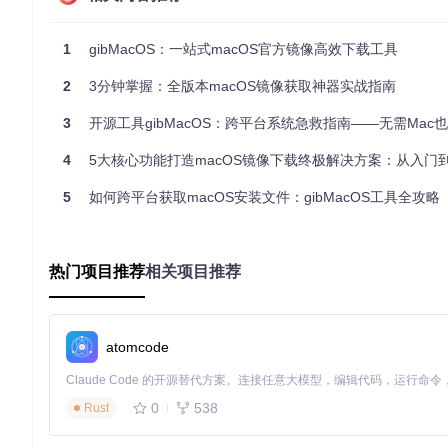
安装Python运行环境
gibMacOS支持Python 2.7及Python 3.x版本，首先检查系统是
1
gibMacOS：一站式macOS官方镜像高效下载工具
2
3分钟掌握：全版本macOS镜像获取神器实战指南
# 检查Python 3版本
3
开源工具gibMacOS：跨平台系统急救指南——无需Mac也能在Windows制作m
# 或检查Python 2版本
4
5大核心功能打造macOS镜像下载终极解决方案：从入门到精通的全平
💡 提示：推荐使用Python 3.6及以上版本，获得更好的兼容性
5
如何跨平台获取macOS安装文件：gibMacOS工具全攻略
若未安装Python，根据操作系统选择对应命令：
热门项目推荐
相关项目推荐
# Debian/Ubuntu系统
sudo
 apt install python3 python3-pip

# Fedora/RHEL系统
atomcode
sudo
 dnf install python3 python3-pip

# macOS系统（使用Homebrew）
0
538
Rust
获取项目源码