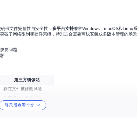
连
确保文件完整性与安全性，
多平台支持
兼容Windows、macOS和Linux
比，它突破了网络限制和硬件束缚，特别适合需要离线安装或多版本管理的场
的恢复问题
署
第三方镜像站
存在文件被修改风险
版本混乱，更新滞后
登录后查看全文
依赖第三方服务器稳定性
完整镜像，占用最大