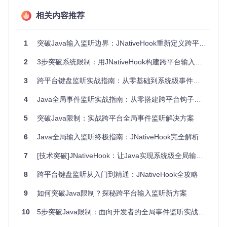
[!TIP] 技术瓶颈的本质在于Java安全沙箱机制对系统资源
相关内容推荐
的访问限制。JNativeHook通过JNI绕过这一限制，但也因
此需要开发者处理原生代码带来的平台兼容性和资源管理
复杂性。
1
突破Java输入监听边界：JNativeHook重新定义跨平台全局事件捕获
2
3步突破系统限制：用JNativeHook构建跨平台输入监听的实战指南
二、JNativeHook技术原理解析：系统钩子与事
件桥接的完美结合
3
跨平台键盘监听实战指南：从零基础到系统级事件捕获的完整路径
4
Java全局事件监听实战指南：从零搭建跨平台钩子系统
JNativeHook的核心创新在于构建了Java与操作系统底层输入
系统之间的桥梁。其架构包含三个关键组件：
5
突破Java限制：实战跨平台全局事件监听解决方案
2.1 系统级钩子层
6
Java全局输入监听终极指南：JNativeHook完全解析
通过平台特定的原生代码（C语言实现）创建底层系统钩子，
直接捕获操作系统的原始输入事件。在Windows系统中使用
Se
7
[技术突破]JNativeHook：让Java实现系统级全局输入监听
tWindowsHookEx
API，在Linux通过X11事件监听，在macOS
则利用Quartz Event Services。
8
跨平台键盘监听从入门到精通：JNativeHook全攻略
2.2 JNI事件转换层
9
如何突破Java限制？探秘跨平台输入监听新方案
将原生事件数据转换为Java对象格式，这一过程涉及：
10
5步突破Java限制：面向开发者的全局事件监听实战指南
事件类型映射（如将Windows的WM_KEYDOWN消息转换