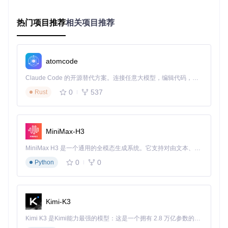
为Java的NativeKeyEvent）
坐标系统转换（从屏幕坐标到Java坐标）
热门项目推荐
相关项目推荐
按键代码标准化（统一不同平台的键码表示）
2.3 Java事件分发层
实现高效的事件派发机制，支持多监听器注册和自定义线程模
型。GlobalScreen类作为核心入口，管理钩子生命周期并协调
atomcode
事件分发。
Claude Code 的开源替代方案。连接任意大模型，编辑代码，运行命令，自动验证 — 全自动执行。用 Rust 构建，极致性能。 ｜ An open-source alternative to Claude Code. Connect any LLM, edit code, run commands, and verify changes — autonomously. Built in Rust for speed. Get Started
JNativeHook架构流程图
0
537
Rust
三、从零开始的全局监听实现：企业级应用开发
指南
MiniMax-H3
3.1 环境配置与依赖管理
MiniMax H3 是一个通用的全模态生成系统。它支持对由文本、图像、视频和音频组成的多模态上下文进行统一理解，并能生成分辨率高达 2K、时长可达 15 秒的带原生立体声音频的视频。得益于面向任务泛化的系统设计，H3 在预训练阶段就已具备广泛的多模态上下文理解与生成能力，能够出色地执行复杂的多模态指令。
通过Maven引入JNativeHook依赖：
0
0
Python
<
dependency
>
<
groupId
>
com.github.kwhat
</
groupId
>
<
artifactId
>
jnativehook
</
artifactId
>
Kimi-K3
<
version
>
2.2
</
version
>
Kimi K3 是Kimi能力最强的模型：这是一个拥有 2.8 万亿参数的混合专家（MoE）模型，具备原生视觉理解能力，并支持 100 万 token 的上下文窗口。
</
dependency
>