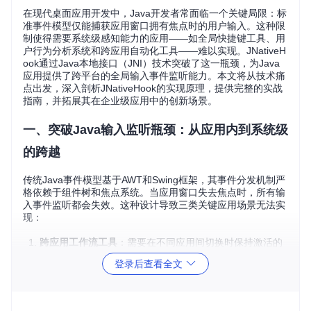
在现代桌面应用开发中，Java开发者常面临一个关键局限：标
准事件模型仅能捕获应用窗口拥有焦点时的用户输入。这种限
制使得需要系统级感知能力的应用——如全局快捷键工具、用
户行为分析系统和跨应用自动化工具——难以实现。JNativeH
ook通过Java本地接口（JNI）技术突破了这一瓶颈，为Java
应用提供了跨平台的全局输入事件监听能力。本文将从技术痛
点出发，深入剖析JNativeHook的实现原理，提供完整的实战
指南，并拓展其在企业级应用中的创新场景。
一、突破Java输入监听瓶颈：从应用内到系统级
的跨越
传统Java事件模型基于AWT和Swing框架，其事件分发机制严
格依赖于组件树和焦点系统。当应用窗口失去焦点时，所有输
入事件监听都会失效。这种设计导致三类关键应用场景无法实
现：
跨应用工作流工具
：需要在不同应用间切换时保持激活的
productivity 软件
登录后查看全文
后台监控系统
：需记录用户所有输入行为的安全审计工具
全局快捷操作
：不依赖当前活动窗口的系统级快捷键功能
JNativeHook与传统Java事件模型对比示意图