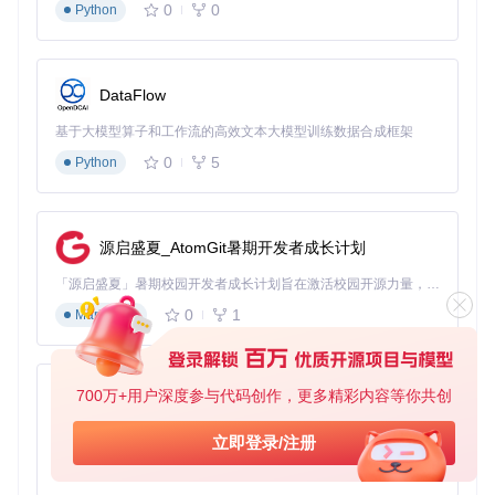
0
0
Python
对于需要自定义原生库的场景，可从源码编译：
git 
clone
DataFlow
cd
 jnativehook

基于大模型算子和工作流的高效文本大模型训练数据合成框架
3.2 基础监听功能实现
0
5
Python
创建全局键盘监听器的完整示例：
import
源启盛夏_AtomGit暑期开发者成长计划
import
import
「源启盛夏」暑期校园开发者成长计划旨在激活校园开源力量，通过积分激励、认证扶持、资源倾斜等形式，引导高校组织和开发者完成「入驻 — 建项目 — 做贡献 — 获认证 — 得资源」的完整闭环。无论你是想带领社团入驻平台的组织者，还是希望用代码贡献证明自己的开发者，都能在这里找到属于你的成长路径。
import
 com.github.kwhat.jnativehook.keyboard.NativeKeyList
0
1
Markdown
public
class
SystemKeyMonitor
implements
NativeKeyListene
public
static
void
main
(String[] args)
 {

try
 {

700万+用户深度参与代码创作，更多精彩内容等你共创
py-xiaozhi
// 初始化全局钩子
            GlobalScreen.registerNativeHook();

基于Python的Xiaozhi AI，适用于想要完整Xiaozhi体验而无需拥有专用硬件的用户。
        } 
catch
 (NativeHookException ex) {

立即登录/注册
            System.err.println(
"注册钩子失败: "
 + ex.getMes
0
1
Python
            System.exit(
1
);
