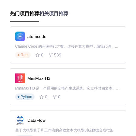
保"状态栏显示"和"横幅通知"选项已勾选。
热门项目推荐
相关项目推荐
通知监听权限开启指南
通知监听权限让应用能够捕获钉钉的打卡通知。在应用内进
atomcode
入"设置"→"通知监听"，按照引导进入系统设置页面，找到Dail
yTask并开启通知使用权。
Claude Code 的开源替代方案。连接任意大模型，编辑代码，运行命令，自动验证 — 全自动执行。用 Rust 构建，极致性能。 ｜ An open-source alternative to Claude Code. Connect any LLM, edit code, run commands, and verify changes — autonomously. Built in Rust for speed. Get Started
0
539
Rust
避坑指南
：部分机型需要在开发者选项中开启"通知访问权
限"，如果设置后仍提示权限未开启，请尝试重启手机后再次
配置。
MiniMax-H3
三、使用阶段：任务管理与日常操作
MiniMax H3 是一个通用的全模态生成系统。它支持对由文本、图像、视频和音频组成的多模态上下文进行统一理解，并能生成分辨率高达 2K、时长可达 15 秒的带原生立体声音频的视频。得益于面向任务泛化的系统设计，H3 在预训练阶段就已具备广泛的多模态上下文理解与生成能力，能够出色地执行复杂的多模态指令。
0
0
Python
主界面功能介绍与基本操作
启动AutoDingding后，主界面显示当前任务列表和倒计时信
息。底部导航栏包含"任务"、"添加"和"设置"三个核心功能按
钮。
DataFlow
基于大模型算子和工作流的高效文本大模型训练数据合成框架