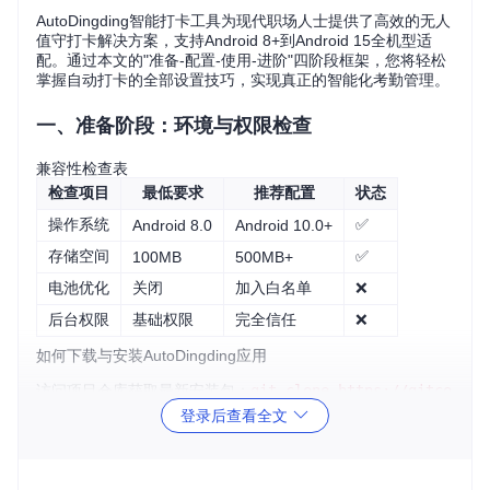
AutoDingding智能打卡工具为现代职场人士提供了高效的无人
值守打卡解决方案，支持Android 8+到Android 15全机型适
配。通过本文的"准备-配置-使用-进阶"四阶段框架，您将轻松
掌握自动打卡的全部设置技巧，实现真正的智能化考勤管理。
一、准备阶段：环境与权限检查
兼容性检查表
检查项目
最低要求
推荐配置
状态
操作系统
✅
Android 8.0
Android 10.0+
存储空间
✅
100MB
500MB+
电池优化
关闭
加入白名单
❌
后台权限
基础权限
完全信任
❌
如何下载与安装AutoDingding应用
访问项目仓库获取最新安装包：
git clone https://gitco
de.com/gh_mirrors/au/AutoDingding
。下载完成后，在
登录后查看全文
手机上打开APK文件，按照提示完成安装。安装过程中请允
许"未知来源应用安装"权限，这是使用非应用商店应用的必要
步骤。