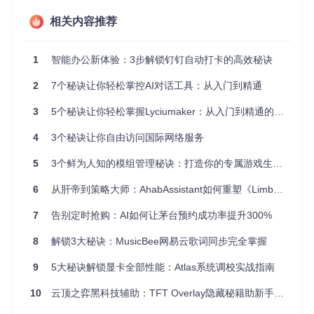
首次启动前的关键设置
相关内容推荐
安装完成后，不要立即启动应用。首先进入手机设置，找
到"应用管理"，提前将AutoDingding（应用名为DailyTask）加
入电池优化白名单。这一步可有效避免应用被系统后台清理，
1
智能办公新体验：3步解锁钉钉自动打卡的高效秘诀
确保打卡任务稳定执行。
2
7个秘诀让你轻松掌控AI对话工具：从入门到精通
二、配置阶段：核心权限与功能设置
3
5个秘诀让你轻松掌握Lyciumaker：从入门到精通的创意指南
如何设置悬浮窗权限
4
3个秘诀让你自由访问国际网络服务
悬浮窗权限是AutoDingding实现后台运行的基础。进入手机设
置→应用管理→DailyTask→权限→显示在其他应用的上层，开
5
3个鲜为人知的模组管理秘诀：打造你的专属游戏生态系统
启开关。
6
从肝帝到策略大师：AhabAssistant如何重塑《Limbus Company》游戏体验
7
告别定时抢购：AI如何让茅台预约成功率提升300%
关键提示
：部分手机品牌（如华为、小米）需要在"特殊访问
权限"中单独开启"悬浮窗"权限，设置完成后建议重启应用验证
8
解锁3大秘诀：MusicBee网易云歌词同步完全掌握
权限是否生效。
9
5大秘诀解锁显卡全部性能：Atlas系统调校实战指南
通知栏权限配置教程
为确保能及时接收打卡结果通知，需开启通知权限。进入设置
10
云顶之弈黑科技辅助：TFT Overlay隐藏秘籍助新手进阶封神
→通知中心→找到DailyTask→开启"允许通知"开关，并确