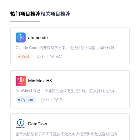
零配置启用异常美化
集成Better Exceptions到项目中异常简单，只需通过pip安装后
热门项目推荐
相关项目推荐
导入模块即可：
atomcode
在代码中导入：
Claude Code 的开源替代方案。连接任意大模型，编辑代码，运行命令，自动验证 — 全自动执行。用 Rust 构建，极致性能。 ｜ An open-source alternative to Claude Code. Connect any LLM, edit code, run commands, and verify changes — autonomously. Built in Rust for speed. Get Started
0
541
Rust
import
无需额外配置，异常信息将自动以美化形式呈现。
MiniMax-H3
灵活控制颜色输出行为
MiniMax H3 是一个通用的全模态生成系统。它支持对由文本、图像、视频和音频组成的多模态上下文进行统一理解，并能生成分辨率高达 2K、时长可达 15 秒的带原生立体声音频的视频。得益于面向任务泛化的系统设计，H3 在预训练阶段就已具备广泛的多模态上下文理解与生成能力，能够出色地执行复杂的多模态指令。
Better Exceptions提供了多种方式控制颜色输出：
0
0
Python
设置
FORCE_COLOR=1
环境变量强制启用颜色
通过
NO_COLOR=1
环境变量完全禁用颜色
利用
TERM
环境变量指定终端类型
DataFlow
这些控制选项确保了在不同场景下（如日志文件输出、CI环境
基于大模型算子和工作流的高效文本大模型训练数据合成框架
等）都能获得合适的异常显示效果。