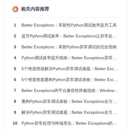
层设计确保了颜色系统在各种环境下的稳定运行，打破了传统
工具的平台限制。
相关内容推荐
技术解析：异常美化的实现机制
1
Better Exceptions：革新性Python调试效率提升工具
深度剖析颜色处理流程
2
提升Python调试效率：Better Exceptions让异常处理化繁为简
Better Exceptions的颜色处理流程分为三个关键步骤：首先通
过环境变量检测强制颜色设置，其次查询终端类型和支持能
3
Better Exceptions：革新Python异常调试的完全指南
力，最后根据检测结果选择合适的颜色渲染策略。这一流程通
过
颜色处理核心
中的
should_colorize()
函数实现，确保了
4
Python调试效率提升指南：Better Exceptions异常诊断工具全解析
颜色输出的可靠性和一致性。
5
5个维度彻底解决Python异常调试难题：Better Exceptions实战解决方案
6
5个维度彻底重构Python异常调试体验：Better Exceptions进阶指南
构建语法感知的异常格式化器
异常信息的美化离不开精准的语法分析。Better Exceptions利
7
Better Exceptions跨平台兼容性终极指南：Windows、Linux、macOS全解析
用Python的AST模块对异常上下文进行语法解析，识别出关键
字、函数名、变量和字面量等不同语法元素，并通过
格式化模
8
重构Python异常调试体验：Better Exceptions全方位指南
块
中的主题系统为其分配特定颜色。这种语法感知能力使得异
常信息的结构更加清晰，关键信息一目了然。
9
解决Python异常调试难题：Better Exceptions全方位调试体验优化方案
实践指南：快速集成与定制
10
Python异常处理与终端美化：Better Exceptions的跨平台解决方案