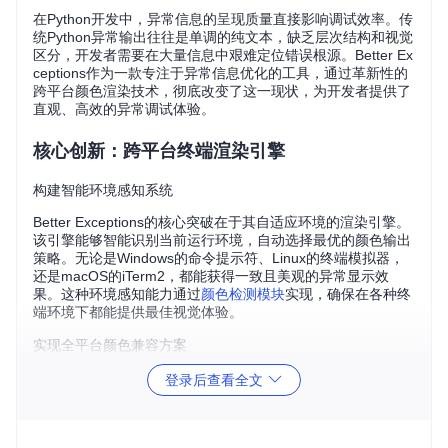
在Python开发中，异常信息的呈现质量直接影响调试效率。传
统Python异常输出往往是单调的纯文本，缺乏层次结构和视觉
区分，开发者需要在大量信息中艰难定位错误根源。Better Ex
ceptions作为一款专注于异常信息优化的工具，通过革新性的
跨平台颜色渲染技术，彻底改变了这一现状，为开发者提供了
直观、高效的异常调试体验。
核心创新：跨平台终端渲染引擎
构建智能环境感知系统
Better Exceptions的核心突破在于其自适应环境的渲染引擎。
该引擎能够智能识别当前运行环境，自动选择最优的颜色输出
策略。无论是Windows的命令提示符、Linux的终端模拟器，
还是macOS的iTerm2，都能获得一致且美观的异常显示效
果。这种环境感知能力通过
颜色检测模块
实现，确保在各种终
端环境下都能提供最佳视觉体验。
实现全平台颜色兼容方案
针对不同操作系统的终端特性，Better Exceptions采用了分层
登录后查看全文
兼容策略。在Windows系统中，通过Colorama库将ANSI转义
序列转换为系统可识别的控制台调用；在Unix/Linux系统中，
则直接利用terminfo数据库查询终端的颜色支持能力。这种分