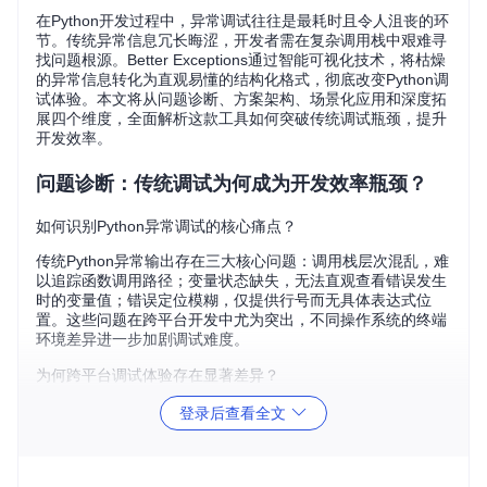
在Python开发过程中，异常调试往往是最耗时且令人沮丧的环
节。传统异常信息冗长晦涩，开发者需在复杂调用栈中艰难寻
找问题根源。Better Exceptions通过智能可视化技术，将枯燥
的异常信息转化为直观易懂的结构化格式，彻底改变Python调
试体验。本文将从问题诊断、方案架构、场景化应用和深度拓
展四个维度，全面解析这款工具如何突破传统调试瓶颈，提升
开发效率。
问题诊断：传统调试为何成为开发效率瓶颈？
如何识别Python异常调试的核心痛点？
传统Python异常输出存在三大核心问题：调用栈层次混乱，难
以追踪函数调用路径；变量状态缺失，无法直观查看错误发生
时的变量值；错误定位模糊，仅提供行号而无具体表达式位
置。这些问题在跨平台开发中尤为突出，不同操作系统的终端
环境差异进一步加剧调试难度。
为何跨平台调试体验存在显著差异？
Windows、Linux和macOS终端对颜色显示和格式化支持各不
登录后查看全文
相同，导致相同的异常信息在不同平台呈现效果迥异。Windo
ws系统默认不支持ANSI颜色码，Linux和macOS虽原生支持但
样式存在差异，这种不一致性增加了跨平台开发的调试成本。