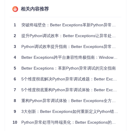
生产环境与开发环境如何平衡调试信息安全性？
相关内容推荐
传统异常输出在开发环境中缺乏详细上下文，而在生产环境中
又可能泄露敏感信息。如何在开发阶段获取足够调试信息，同
时在生产环境保护数据安全，是长期困扰开发者的难题。
1
突破终端壁垒：Better Exceptions革新Python异常调试体验
开发者贴士
：调试前可通过
echo $BETTER_EXCEPTIONS
（Li
2
提升Python调试效率：Better Exceptions让异常处理化繁为简
nux/macOS）或
echo %BETTER_EXCEPTIONS%
（Windows）
检查环境变量状态，确保工具已正确激活。
3
Python调试效率提升指南：Better Exceptions异常诊断工具全解析
方案架构：Better Exceptions如何重构异常处
4
Better Exceptions跨平台兼容性终极指南：Windows、Linux、macOS全解析
理流程？
5
Better Exceptions：革新Python异常调试的完全指南
三步完成跨平台部署指南
6
5个维度彻底解决Python异常调试难题：Better Exceptions实战解决方案
Better Exceptions采用极简安装流程，不同平台仅需三步即可
7
5个维度彻底重构Python异常调试体验：Better Exceptions进阶指南
完成配置：
8
重构Python异常调试体验：Better Exceptions全方位指南
基础安装
：通过PyPI统一安装包
9
3大创新：Better Exceptions如何重新定义Python错误显示
10
Python异常处理与终端美化：Better Exceptions的跨平台解决方案
环境变量配置
：