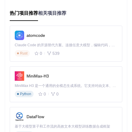
Windows：
setx BETTER_EXCEPTIONS 1
（需重启终
端）
热门项目推荐
相关项目推荐
Linux：
echo 'export BETTER_EXCEPTIONS=1' >>
~/.bashrc && source ~/.bashrc
macOS：
echo 'export BETTER_EXCEPTIONS=1' >
> ~/.zshrc && source ~/.zshrc
atomcode
Claude Code 的开源替代方案。连接任意大模型，编辑代码，运行命令，自动验证 — 全自动执行。用 Rust 构建，极致性能。 ｜ An open-source alternative to Claude Code. Connect any LLM, edit code, run commands, and verify changes — autonomously. Built in Rust for speed. Get Started
验证安装
：执行测试脚本观察异常输出变化
0
539
Rust
核心模块如何协同工作？
Better Exceptions架构由四大核心模块构成：
formatter.py
：异常信息格式化引擎，负责将标准异常转化
MiniMax-H3
为结构化输出
MiniMax H3 是一个通用的全模态生成系统。它支持对由文本、图像、视频和音频组成的多模态上下文进行统一理解，并能生成分辨率高达 2K、时长可达 15 秒的带原生立体声音频的视频。得益于面向任务泛化的系统设计，H3 在预训练阶段就已具备广泛的多模态上下文理解与生成能力，能够出色地执行复杂的多模态指令。
color.py
：跨平台颜色管理系统，确保不同终端环境下的显
示一致性
0
0
Python
context.py
：变量状态提取模块，捕获异常发生时的局部
变量值
repl.py
：交互式调试支持，提供增强的Python shell环境
与传统异常处理的架构差异是什么？
DataFlow
传统异常处理流程是线性的信息输出，而Better Exceptions采
基于大模型算子和工作流的高效文本大模型训练数据合成框架
用分层处理架构：