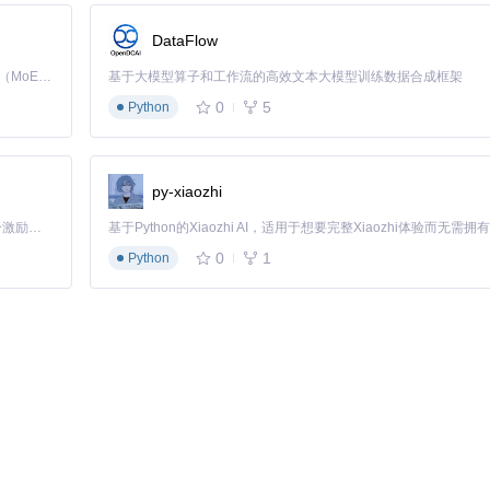
DataFlow
Kimi K3 是Kimi能力最强的模型：这是一个拥有 2.8 万亿参数的混合专家（MoE）模型，具备原生视觉理解能力，并支持 100 万 token 的上下文窗口。
基于大模型算子和工作流的高效文本大模型训练数据合成框架
和使用方式。以下将通过具体场景展示如何应用该库解决实际问题。
0
5
Python
py-xiaozhi
「源启盛夏」暑期校园开发者成长计划旨在激活校园开源力量，通过积分激励、认证扶持、资源倾斜等形式，引导高校组织和开发者完成「入驻 — 建项目 — 做贡献 — 获认证 — 得资源」的完整闭环。无论你是想带领社团入驻平台的组织者，还是希望用代码贡献证明自己的开发者，都能在这里找到属于你的成长路径。
0
1
Python
: 
90
 },
