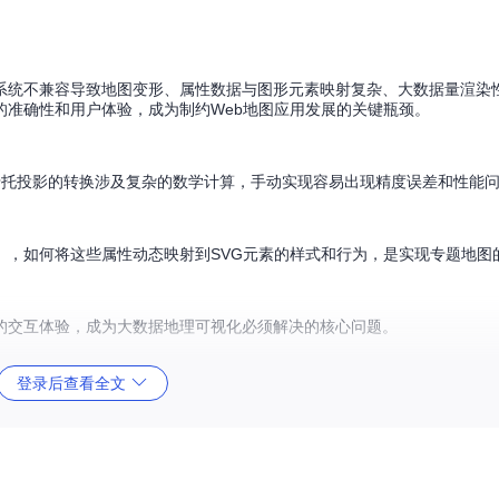
系统不兼容导致地图变形、属性数据与图形元素映射复杂、大数据量渲染
的准确性和用户体验，成为制约Web地图应用发展的关键瓶颈。
墨卡托投影的转换涉及复杂的数学计算，手动实现容易出现精度误差和性能
），如何将这些属性动态映射到SVG元素的样式和行为，是实现专题地图
的交互体验，成为大数据地理可视化必须解决的核心问题。
登录后查看全文
之间的映射关系，同时处理不同几何类型的图形生成逻辑。理解这一转换过程