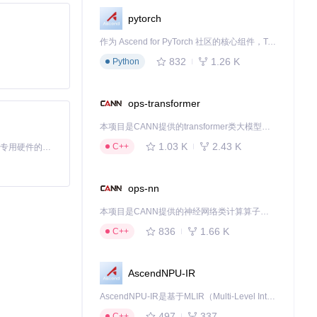
pytorch
作为 Ascend for PyTorch 社区的核心组件，TorchNPU 是昇腾专为 PyTorch 打造的深度学习适配插件，使 PyTorch 框架能够直接调用昇腾 NPU，为开发者提供昇腾 AI 处理器的超强算力。
832
1.26 K
Python
ops-transformer
本项目是CANN提供的transformer类大模型算子库，实现网络在NPU上加速计算。
1.03 K
2.43 K
C++
基于Python的Xiaozhi AI，适用于想要完整Xiaozhi体验而无需拥有专用硬件的用户。
ops-nn
本项目是CANN提供的神经网络类计算算子库，实现网络在NPU上加速计算。
836
1.66 K
C++
AscendNPU-IR
AscendNPU-IR是基于MLIR（Multi-Level Intermediate Representation）构建的，面向昇腾亲和算子编译时使用的中间表示，提供昇腾完备表达能力，通过编译优化提升昇腾AI处理器计算效率，支持通过生态框架使能昇腾AI处理器与深度调优
497
337
C++