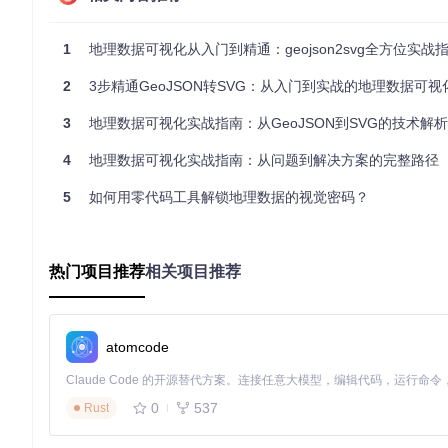
GeoJSON是一种基于JSON的地理数据交换格式，支持点、
几何对象(Geometry)
：描述地理要素的形状和位置
1
地理数据可视化从入门到精通：geojson2svg全方位实战
Point：单点坐标
2
LineString：线串坐标数组
3步精通GeoJSON转SVG：从入门到实战的地理数据可视
Polygon：多边形坐标数组
3
地理数据可视化实战指南：从GeoJSON到SVG的技术解
MultiPoint/MultiLineString/MultiPolygon：复合几何类型
要素(Feature)
：包含几何对象和属性信息
4
地理数据可视化实战指南：从问题到解决方案的完整路径
要素集合(FeatureCollection)
：多个要素的集合
SVG渲染原理
5
如何用零代码工具解锁地理数据的视觉密码？
SVG作为矢量图形格式，通过路径(path)、矩形(rect)、圆形(
括：
坐标投影转换：将地理坐标转换为屏幕坐标
热门项目推荐
相关项目推荐
路径生成：根据几何类型生成对应的SVG路径数据
属性映射：将GeoJSON属性转换为SVG元素属性和样式
核心转换流程
atomcode
geojson2svg库的转换流程主要包含以下步骤：
边界计算
：通过geojson-bbox计算地理数据的边界范围
0
537
Rust
坐标转换
：根据视口大小和地图范围计算坐标转换矩阵
几何转换
：将不同类型的GeoJSON几何对象转换为SVG路径