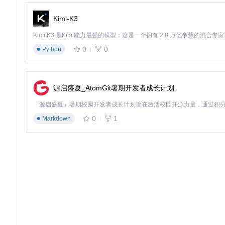
属性绑定
：将GeoJSON属性映射到SVG元素的属性和样式
Kimi-K3
实战指南：分场景应用教程
针对不同的应用场景，geojson2svg提供了灵活的配置选项
0
0
Python
基础地图渲染
问题
：如何快速将GeoJSON数据渲染为基本地图？
源启盛夏_AtomGit暑期开发者成长计划
解决方案
：
const
GeoJSON2SVG
 = 
require
(
'geojson2svg'
);

0
1
Markdown
// 初始化转换器
const
 converter = 
new
GeoJSON2SVG
({

viewportSize
: { 
width
: 
1000
, 
height
: 
600
 },

mapExtent
: { 
left
: -
180
, 
bottom
: -
90
, 
right
: 
180
, 
top
attributes
: {

'class'
: 
'country-boundary'
,

'stroke'
: 
'#333'
,

'fill'
: 
'transparent'
  }

});
