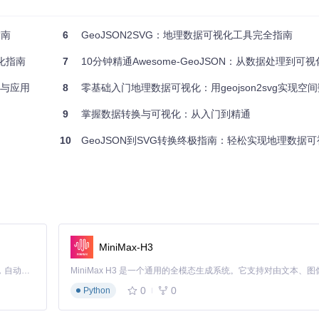
线、面等多种几何类型，以及丰富的属性信息。其核心结构包括：
指南
6
GeoJSON2SVG：地理数据可视化工具完全指南
化指南
7
10分钟精通Awesome-GeoJSON：从数据处理到可视化
析与应用
8
零基础入门地理数据可视化：用geojson2svg实现空
9
掌握数据转换与可视化：从入门到精通
10
GeoJSON到SVG转换终极指南：轻松实现地理数据可视化的
circle)等元素描述图形。GeoJSON转SVG的本质是将地理坐标转换为SV
MiniMax-H3
Claude Code 的开源替代方案。连接任意大模型，编辑代码，运行命令，自动验证 — 全自动执行。用 Rust 构建，极致性能。 ｜ An open-source alternative to Claude Code. Connect any LLM, edit code, run commands, and verify changes — autonomously. Built in Rust for speed. Get Started
0
0
Python