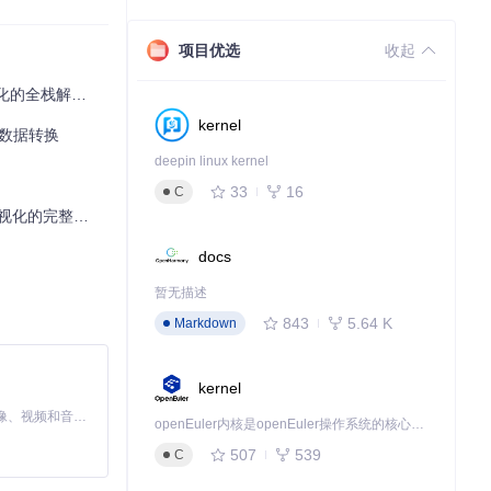
项目优选
收起
的全栈解决方案
kernel
间数据转换
deepin linux kernel
33
16
C
完整解决方案
G路径命令，主要包
docs
暂无描述
843
5.64 K
Markdown
kernel
MiniMax H3 是一个通用的全模态生成系统。它支持对由文本、图像、视频和音频组成的多模态上下文进行统一理解，并能生成分辨率高达 2K、时长可达 15 秒的带原生立体声音频的视频。得益于面向任务泛化的系统设计，H3 在预训练阶段就已具备广泛的多模态上下文理解与生成能力，能够出色地执行复杂的多模态指令。
openEuler内核是openEuler操作系统的核心，既是系统性能与稳定性的基石，也是连接处理器、设备与服务的桥梁。
507
539
C