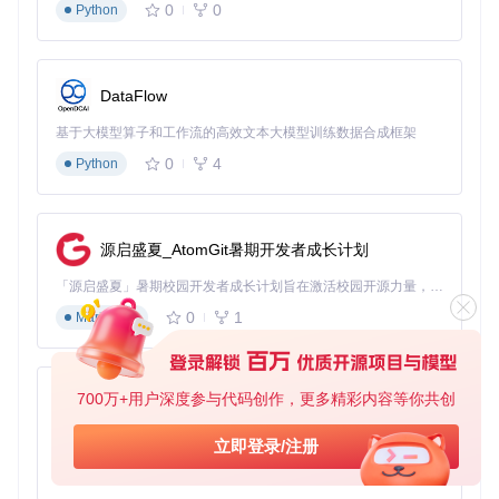
地数据库（SQLite）。所有组件协同工作，确保会议数据从捕
0
0
Python
获到存储的全流程本地化。
💡
实用技巧
：在低配置设备上，可通过关闭实时总结功能来提
升转录流畅度，会议结束后再手动触发总结生成。
DataFlow
三、实战指南：三步部署流程
基于大模型算子和工作流的高效文本大模型训练数据合成框架
0
4
Python
场景引入
：无论你使用Windows、macOS还是Linux系统，都
可以通过以下统一流程在5分钟内启动Meetily，开始你的本地
AI会议记录体验。
步骤1：获取项目代码
源启盛夏_AtomGit暑期开发者成长计划
git 
clone
「源启盛夏」暑期校园开发者成长计划旨在激活校园开源力量，通过积分激励、认证扶持、资源倾斜等形式，引导高校组织和开发者完成「入驻 — 建项目 — 做贡献 — 获认证 — 得资源」的完整闭环。无论你是想带领社团入驻平台的组织者，还是希望用代码贡献证明自己的开发者，都能在这里找到属于你的成长路径。
cd
0
1
Markdown
步骤2：安装依赖
Windows用户
：
700万+用户深度参与代码创作，更多精彩内容等你共创
py-xiaozhi
# 前端依赖安装
cd
 frontend

基于Python的Xiaozhi AI，适用于想要完整Xiaozhi体验而无需拥有专用硬件的用户。
立即登录/注册
0
1
Python
# 后端依赖安装