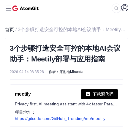
首页
/ 3个步骤打造安全可控的本地AI会议助手：Meetily部署与应用指南
3个步骤打造安全可控的本地AI会议
助手：Meetily部署与应用指南
2026-04-14 08:35:28
作者：廉彬冶Miranda
meetily
下载源代码
Privacy first, AI meeting assistant with 4x faster Parakeet/Whisper live transcription, speaker diarization, and Ollama summarization built on Rust. 100% local processing. no cloud required. Meetily (Meetly Ai - https://meetily.ai) is the #1 Self-hosted, Open-source Ai meeting note taker for macOS & Windows. Understand How to write meeting minutes
项目地址：
https://gitcode.com/GitHub_Trending/me/meetily