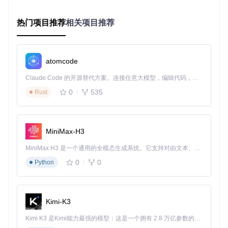
二、核心方案：本地AI处理架构解析
热门项目推荐
相关项目推荐
场景引入
：当你启动Meetily进行会议记录时，从按下录音按钮
到看到实时转录文本，背后是一套完整的本地AI处理流水线。
理解这套架构有助于更好地配置和优化你的会议助手。
atomcode
价值点
：Meetily的"用户-数据-模型"三层架构确保了高效与安
Claude Code 的开源替代方案。连接任意大模型，编辑代码，运行命令，自动验证 — 全自动执行。用 Rust 构建，极致性能。 ｜ An open-source alternative to Claude Code. Connect any LLM, edit code, run commands, and verify changes — autonomously. Built in Rust for speed. Get Started
全的平衡：
0
535
Rust
用户层
：直观的操作界面，支持录音控制、转录查看和总结
生成
数据层
：本地SQLite数据库存储所有会议内容，确保数据主
MiniMax-H3
权
模型层
：集成Whisper语音识别和Llama等语言模型，实现
MiniMax H3 是一个通用的全模态生成系统。它支持对由文本、图像、视频和音频组成的多模态上下文进行统一理解，并能生成分辨率高达 2K、时长可达 15 秒的带原生立体声音频的视频。得益于面向任务泛化的系统设计，H3 在预训练阶段就已具备广泛的多模态上下文理解与生成能力，能够出色地执行复杂的多模态指令。
全流程本地处理
0
0
Python
![Meetily架构图](https://raw.gitcode.com/GitHub_Trending/m
e/meeting-minutes/raw/901fd35dabbe9f41c51d76490d618d
8b8cc99f04/docs/Diagram-High level architecture diagram.j
pg?utm_source=gitcode_repo_files)
Kimi-K3
技术深挖
：架构核心组件包括前端界面（Electron+Next.j
Kimi K3 是Kimi能力最强的模型：这是一个拥有 2.8 万亿参数的混合专家（MoE）模型，具备原生视觉理解能力，并支持 100 万 token 的上下文窗口。
s）、后端服务（FastAPI）、AI引擎（Whisper+Llama）和本