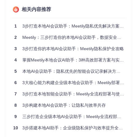
论
相关内容推荐
信息整理繁琐
：自动生成结构化总结，减少80%的会后整理
时间
1
3步打造本地AI会议助手：Meetily隐私优先解决方案全解析
传统工具与Meetily对比
：
2
Meetily：三步打造你的本地AI会议助手，数据安全尽在掌握
Meetily本
特性
传统录音工具
云端会议助手
地助手
3
3步打造你的本地AI会议助手：Meetily隐私保护全攻略
数据
本地音频文件
云端服务器
本地数据库
存储
4
掌握Meetily本地会议AI助手：3种高效部署方案与实用技巧全解析
实时
支持（需联
支持（完全
不支持
5
本地AI会议助手：隐私优先的智能会议记录解决方案——全流程本地化部署与应用指南
转录
网）
离线）
隐私
6
3大核心能力构建企业级本地会议助手：Meetily部署与应用全指南
中等（音频文件
低（数据上传
高（零数据
保护
易泄露）
云端）
出境）
7
3步打造本地智能会议助手：Meetily全流程部署与使用指南
智能
支持（依赖云
支持（本地
不支持
总结
API）
模型）
8
3步构建本地AI会议助手：让隐私与效率共存
成本
一次性购买
订阅制
免费开源
9
三步打造企业级本地AI会议助手：Meetily全流程部署与深度应用指南
结构
10
3步搭建本地AI助手：企业级隐私保护与效率提升全指南
💡
实用技巧
：对于涉及商业机密的会议，建议在会议开始前通
过任务管理器确认Meetily仅占用本地资源，未建立网络连接。