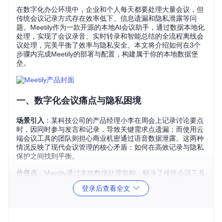
在数字化办公环境中，企业和个人每天都要处理大量会议，但
传统会议记录方式存在效率低下、信息遗漏和隐私泄露等问
题。Meetily作为一款开源的本地AI会议助手，通过数据本地化
处理，实现了会议录音、实时转录和智能总结的全流程离线会
议处理，完美平衡了效率与隐私安全。本文将介绍如何在3个
步骤内完成Meetily的部署与配置，构建属于你的本地数据堡
垒。
一、数字化会议痛点与隐私困境
场景引入
：某科技公司的产品经理小李在周会上记录讨论要点
时，因同时参与发言和记录，导致关键需求点遗漏；而使用云
端会议工具的团队则担心商业机密通过语音数据泄露。这两种
情况反映了现代会议管理的核心矛盾：如何在高效记录与隐私
保护之间找到平衡。
价值点
：Meetily通过本地数据处理架构，解决了传统会议工具
的三大核心痛点：
登录后查看全文
隐私泄露风险
：会议数据无需上传云端，全程在用户设备内
处理
实时记录压力
：AI辅助转录解放人工记录，让参与者专注讨