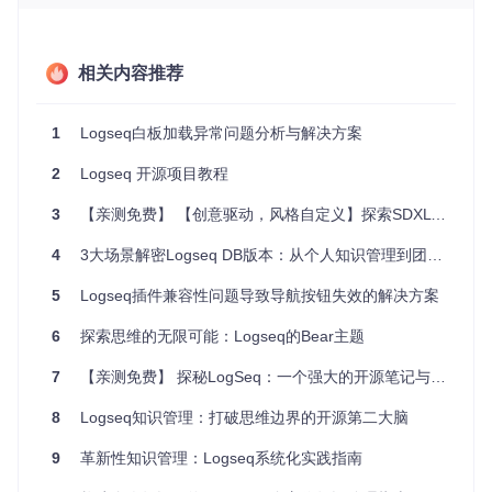
项目特点
高度自定义
：从色彩到字体，再到尺寸，一切皆可定制。
相关内容推荐
预设主题
：内置多款经典主题，一键切换。
背景图片
：支持设置自定义背景，甚至可以是Unsplash上
的任何一张高分辨率照片。
1
Logseq白板加载异常问题分析与解决方案
自适应光线模式
：提供白天与夜晚两种模式，保护视力，顺
2
应作息。
Logseq 开源项目教程
强大扩展性
：与
Banners plugin
无缝协作，增添视觉亮点。
安装与使用
3
【亲测免费】 【创意驱动，风格自定义】探索SDXL Prompt Styler：为您的AI创作注入无限灵感
通过Logseq的市场插件商店即可轻松安装，或者手动下载最
4
3大场景解密Logseq DB版本：从个人知识管理到团队协作的实战指南
新版本并放置到正确目录。所有的设置选项都在易于操作的界
面上等待你的探索。
5
Logseq插件兼容性问题导致导航按钮失效的解决方案
让我们一起，用
Awesome Styler
打造属于你的专属Logseq
6
探索思维的无限可能：Logseq的Bear主题
世界，享受独一无二的创作乐趣！如果你喜欢这个项目，请不
要忘记在GitHub上给予支持，一杯咖啡足以激励开发者持续创
7
【亲测免费】 探秘LogSeq：一个强大的开源笔记与思维导图工具
新。🎉
8
Logseq知识管理：打破思维边界的开源第二大脑
立即尝试 Awesome Styler
9
革新性知识管理：Logseq系统化实践指南
加入Logseq社区，获取更多资源和帮助