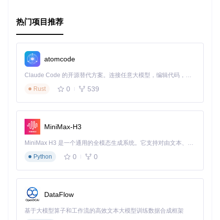
热门项目推荐
atomcode
Claude Code 的开源替代方案。连接任意大模型，编辑代码，运行命令，自动验证 — 全自动执行。用 Rust 构建，极致性能。 ｜ An open-source alternative to Claude Code. Connect any LLM, edit code, run commands, and verify changes — autonomously. Built in Rust for speed. Get Started
0
539
Rust
MiniMax-H3
MiniMax H3 是一个通用的全模态生成系统。它支持对由文本、图像、视频和音频组成的多模态上下文进行统一理解，并能生成分辨率高达 2K、时长可达 15 秒的带原生立体声音频的视频。得益于面向任务泛化的系统设计，H3 在预训练阶段就已具备广泛的多模态上下文理解与生成能力，能够出色地执行复杂的多模态指令。
0
0
Python
DataFlow
基于大模型算子和工作流的高效文本大模型训练数据合成框架