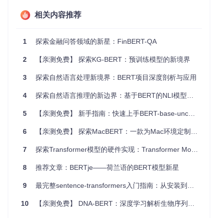
产品评价分析
：在电子商务行业中，可以用于快速准确地分
相关内容推荐
析消费者对电子产品或食品的评价，提供有价值的市场反
馈。
社交媒体监控
：餐饮业可利用该模型自动分析顾客在社交媒
1
探索金融问答领域的新星：FinBERT-QA
体上的评论，了解热点问题和改进方向。
研究应用
：为NLP研究人员提供了一个探索领域适应和BER
2
【亲测免费】 探索KG-BERT：预训练模型的新境界
T微调的平台，有助于推动相关领域的理论和技术发展。
3
探索自然语言处理新境界：BERT项目深度剖析与应用
项目特点
4
探索自然语言推理的新边界：基于BERT的NLI模型推荐
高效的数据预处理
：提供自动化工具，帮助用户整理多源数
5
【亲测免费】 新手指南：快速上手BERT-base-uncased模型
据并转化为适合BERT微调的格式。
全面的文档
：清晰的安装指南和脚本使得实验过程简单易
6
【亲测免费】 探索MacBERT：一款为Mac环境定制的预训练语言模型
行。
即插即用的BERT模型
：可以直接使用预训练的BERT-ADA
7
探索Transformer模型的硬件实现：Transformer Models Silicon Research
模型，无需从头开始训练。
灵活性
：支持多种场景下的数据集，包括单一领域和跨领域
8
推荐文章：BERTje——荷兰语的BERT模型新星
数据，适应性强。
9
最完整sentence-transformers入门指南：从安装到生产部署全流程
总之，无论您是企业级的应用开发者还是学术研究者，
Adapt
or Get Left Behind
都能为您提供一套强大的工具，助您在
10
【亲测免费】 DNA-BERT：深度学习解析生物序列的新里程碑
情感分析的道路上游刃有余。立即加入这个项目，开启您的领
域适应之旅吧！