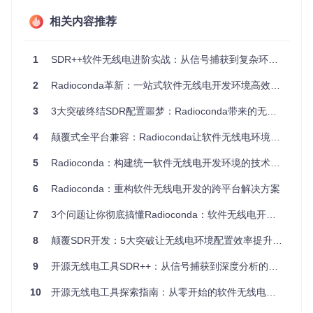
Radioconda包含了SDR开发所需的全部工具：
相关内容推荐
GNU Radio生态系统核心框架及常用模块
支持RTL-SDR、HackRF、BladeRF、USRP等主流设备
1
SDR++软件无线电进阶实战：从信号捕获到复杂环境优化全攻略
gqrx频谱分析仪和inspectrum信号分析工具
Digital RF等高级数据处理库
2
Radioconda革新：一站式软件无线电开发环境高效部署解决方案
💡
技巧提示
：Radioconda采用预编译二进制包，无需本地编
3
3大突破终结SDR配置噩梦：Radioconda带来的无线电开发革命
译，大大缩短了环境配置时间。
跨平台一致性体验
4
颠覆式全平台兼容：Radioconda让软件无线电环境配置效率提升90%的实战指南
无论你使用何种操作系统，Radioconda都能提供一致的安装
5
Radioconda：构建统一软件无线电开发环境的技术实践
和使用体验：
6
Radioconda：重构软件无线电开发的跨平台解决方案
Windows系统提供图形界面安装程序
macOS支持Intel和Apple Silicon两种架构
7
3个问题让你彻底搞懂Radioconda：软件无线电开发神器实测
Linux系统提供命令行安装脚本
8
颠覆SDR开发：5大突破让无线电环境配置效率提升90%
⚠️
注意事项
：不同平台的安装包格式不同，需根据自己的系统
选择正确的安装文件。
9
开源无线电工具SDR++：从信号捕获到深度分析的全流程指南
10
开源无线电工具探索指南：从零开始的软件无线电入门与跨平台信号分析
实战应用场景展示