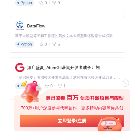
macOS x86_64：radioconda-MacOSX-x86_64.pkg（图形
0
0
Python
界面）
macOS arm64：radioconda-MacOSX-arm64.pkg（图形
界面）
Linux x86_64：radioconda-Linux-x86_64.sh（命令行）
DataFlow
安装步骤详解
基于大模型算子和工作流的高效文本大模型训练数据合成框架
下载安装文件
访问项目仓库获取最新安装包：
0
5
Python
git 
clone
源启盛夏_AtomGit暑期开发者成长计划
运行安装程序
「源启盛夏」暑期校园开发者成长计划旨在激活校园开源力量，通过积分激励、认证扶持、资源倾斜等形式，引导高校组织和开发者完成「入驻 — 建项目 — 做贡献 — 获认证 — 得资源」的完整闭环。无论你是想带领社团入驻平台的组织者，还是希望用代码贡献证明自己的开发者，都能在这里找到属于你的成长路径。
图形界面安装：双击下载的安装包文件，按照向导提示
0
1
Markdown
完成安装
命令行安装（Linux）：
chmod
 +x radioconda-Linux-x86_64.sh

700万+用户深度参与代码创作，更多精彩内容等你共创
py-xiaozhi
基于Python的Xiaozhi AI，适用于想要完整Xiaozhi体验而无需拥有专用硬件的用户。
立即登录/注册
验证安装结果
打开终端，执行以下命令激活环境：
0
1
Python