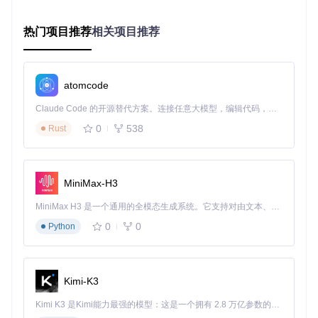
业余无线电探索
利用Radioconda内置的gqrx工具，你可以轻松进行频谱扫
热门项目推荐
相关项目推荐
描，探索航空通信、业余电台等丰富信号。只需连接RTL-SD
R设备，启动gqrx即可开始你的无线电探索之旅。
学术研究与实验
atomcode
电子工程专业学生可以利用Radioconda快速搭建实验环境，
Claude Code 的开源替代方案。连接任意大模型，编辑代码，运行命令，自动验证 — 全自动执行。用 Rust 构建，极致性能。 ｜ An open-source alternative to Claude Code. Connect any LLM, edit code, run commands, and verify changes — autonomously. Built in Rust for speed. Get Started
专注于通信协议研究和信号分析，无需在环境配置上浪费宝贵
0
538
的科研时间。
Rust
应用开发与原型验证
开发者可以基于Radioconda提供的稳定环境，快速开发和测
MiniMax-H3
试自定义SDR应用程序，显著提高开发效率。
MiniMax H3 是一个通用的全模态生成系统。它支持对由文本、图像、视频和音频组成的多模态上下文进行统一理解，并能生成分辨率高达 2K、时长可达 15 秒的带原生立体声音频的视频。得益于面向任务泛化的系统设计，H3 在预训练阶段就已具备广泛的多模态上下文理解与生成能力，能够出色地执行复杂的多模态指令。
快速安装指南：从下载到验证
0
0
Python
安装包选择
根据你的操作系统和架构选择合适的安装程序：
Kimi-K3
Windows x86_64：radioconda-Windows-x86_64.exe（图
Kimi K3 是Kimi能力最强的模型：这是一个拥有 2.8 万亿参数的混合专家（MoE）模型，具备原生视觉理解能力，并支持 100 万 token 的上下文窗口。
形界面）