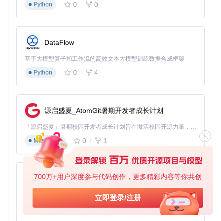
3. 参考文献智能管理 📚
0
0
Python
处理上百篇参考文献时，手动排版会浪费大量时间。模板采用
BibTeX系统，只需在
refs.bib
中添加文献条目：
DataFlow
@article{zhang2023ai,

  title={人工智能在学术写作中的应用},

基于大模型算子和工作流的高效文本大模型训练数据合成框架
  author={Zhang, San and Li, Si},

0
4
Python
  journal={上海交通大学学报},

  year={2023},

  volume={57},

  number={3},

源启盛夏_AtomGit暑期开发者成长计划
  pages={345--356}

「源启盛夏」暑期校园开发者成长计划旨在激活校园开源力量，通过积分激励、认证扶持、资源倾斜等形式，引导高校组织和开发者完成「入驻 — 建项目 — 做贡献 — 获认证 — 得资源」的完整闭环。无论你是想带领社团入驻平台的组织者，还是希望用代码贡献证明自己的开发者，都能在这里找到属于你的成长路径。
0
1
Markdown
在正文中引用时使用
\cite{zhang2023ai}
，模板会自动生成
符合学校规范的引用标记和参考文献列表。
实施路径：5分钟快速上手与深度定制
700万+用户深度参与代码创作，更多精彩内容等你共创
py-xiaozhi
快速启动流程 ⚡
基于Python的Xiaozhi AI，适用于想要完整Xiaozhi体验而无需拥有专用硬件的用户。
立即登录/注册
获取模板
0
1
Python
打开终端，输入以下命令获取最新版模板：