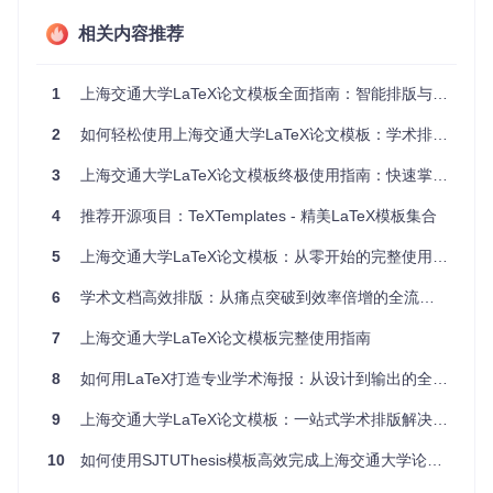
纯中文论文 → 选择
zh
语言包
相关内容推荐
纯英文论文 → 选择
en
语言包
双语对照论文 → 启用双语模式
1
上海交通大学LaTeX论文模板全面指南：智能排版与学术效率工具
特殊需求
：
2
如何轻松使用上海交通大学LaTeX论文模板：学术排版终极指南
需要复杂公式排版 → 确保加载
amsmath
扩展包
3
上海交通大学LaTeX论文模板终极使用指南：快速掌握学术排版精髓
包含大量程序代码 → 配置
listings
宏包
多作者协作 → 采用模块化内容管理
4
推荐开源项目：TeXTemplates - 精美LaTeX模板集合
核心优势：模板如何提升学术写作效率？
5
上海交通大学LaTeX论文模板：从零开始的完整使用指南
1. 格式自动化处理 🔧
6
学术文档高效排版：从痛点突破到效率倍增的全流程指南
当你需要调整页眉样式时，咱们不需要手动设置每一页的格
7
上海交通大学LaTeX论文模板完整使用指南
式。模板通过
\pagestyle
命令统一控制页眉页脚，只需在
se
tup.tex
中添加：
8
如何用LaTeX打造专业学术海报：从设计到输出的全流程指南
% 配置页眉样式
9
上海交通大学LaTeX论文模板：一站式学术排版解决方案
\sjtusetup
{

  header=on,          
% 启用页眉
10
如何使用SJTUThesis模板高效完成上海交通大学论文排版
  header-style=thesis,
% 使用论文页眉样式