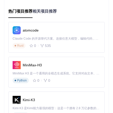
  header-color=red    
% 设置页眉颜色（交大专属红）
热门项目推荐
相关项目推荐
预期效果
：自动生成包含校徽、章节标题和页码的标准页眉，
且奇偶数页自动区分左右对齐方式。
常见误区
：不要直接修改
\fancyhead
等底层命令，通过
s
atomcode
jtusetup
接口配置可确保格式兼容性。
Claude Code 的开源替代方案。连接任意大模型，编辑代码，运行命令，自动验证 — 全自动执行。用 Rust 构建，极致性能。 ｜ An open-source alternative to Claude Code. Connect any LLM, edit code, run commands, and verify changes — autonomously. Built in Rust for speed. Get Started
2. 模块化内容管理 📂
0
535
Rust
假设你和导师需要分别修改不同章节，模板的模块化设计让协
作变得简单：
MiniMax-H3
% main.tex中的内容结构
\include
{contents/abstract}    
% 摘要
MiniMax H3 是一个通用的全模态生成系统。它支持对由文本、图像、视频和音频组成的多模态上下文进行统一理解，并能生成分辨率高达 2K、时长可达 15 秒的带原生立体声音频的视频。得益于面向任务泛化的系统设计，H3 在预训练阶段就已具备广泛的多模态上下文理解与生成能力，能够出色地执行复杂的多模态指令。
\include
{contents/intro}       
% 引言
\include
{contents/achievements}
% 研究成果
0
0
Python
\include
{contents/summary}     
% 结论
操作指引
：将每个章节内容保存为
contents
目录下的独立
.te
Kimi-K3
x
文件，通过
\include
命令组合。当修改某一章节时，只需重
新编译该文件即可。
Kimi K3 是Kimi能力最强的模型：这是一个拥有 2.8 万亿参数的混合专家（MoE）模型，具备原生视觉理解能力，并支持 100 万 token 的上下文窗口。