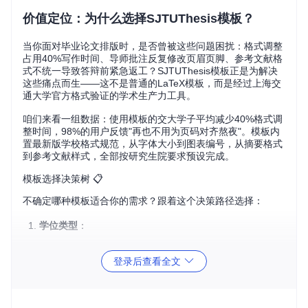
价值定位：为什么选择SJTUThesis模板？
当你面对毕业论文排版时，是否曾被这些问题困扰：格式调整
占用40%写作时间、导师批注反复修改页眉页脚、参考文献格
式不统一导致答辩前紧急返工？SJTUThesis模板正是为解决
这些痛点而生——这不是普通的LaTeX模板，而是经过上海交
通大学官方格式验证的学术生产力工具。
咱们来看一组数据：使用模板的交大学子平均减少40%格式调
整时间，98%的用户反馈"再也不用为页码对齐熬夜"。模板内
置最新版学校格式规范，从字体大小到图表编号，从摘要格式
到参考文献样式，全部按研究生院要求预设完成。
模板选择决策树 📋
不确定哪种模板适合你的需求？跟着这个决策路径选择：
学位类型
：
本科毕业论文 → 使用
sjtureport.cls
基础类
登录后查看全文
硕士/博士学位论文 → 使用
sjtuthesis.cls
核心类
期刊论文/会议摘要 → 使用
sjtuarticle.cls
精简类
语言需求
：