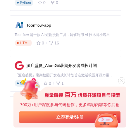
0
0
Python
Toonflow-app
Toonflow 是一款 AI 短剧漫剧工具，能够利用 AI 技术将小说自动转化为剧本，并结合 AI 生成的图片和视频，实现高效的短剧创作。借助 Toonflow，可以轻松完成从文字到影像的全流程，让短剧制作变得更加智能与便捷。
0
16
HTML
源启盛夏_AtomGit暑期开发者成长计划
「源启盛夏」暑期校园开发者成长计划旨在激活校园开源力量，通过积分激励、认证扶持、资源倾斜等形式，引导高校组织和开发者完成「入驻 — 建项目 — 做贡献 — 获认证 — 得资源」的完整闭环。无论你是想带领社团入驻平台的组织者，还是希望用代码贡献证明自己的开发者，都能在这里找到属于你的成长路径。
0
1
Markdown
700万+用户深度参与代码创作，更多精彩内容等你共创
AionUi
免费、本地、开源的 24/7 全天候 Cowork 应用，以及适用于 Gemini CLI、Claude Code、Codex、OpenCode、Qwen Code、Goose CLI、Auggie 等的 OpenClaw | 🌟 喜欢就点star吧
立即登录/注册
0
6
TypeScript