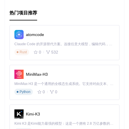
化，提供了更强大的任务分发和调度能力。无论是分布式计
算、微服务架构还是定时任务调度，G2都能提供稳定、高效
热门项目推荐
的解决方案。如果你正在寻找一款适合Kubernetes环境的任务
调度工具，G2无疑是一个值得考虑的选择。
项目地址
：
G2 on GitHub
atomcode
许可证
：Apache 2.0
Claude Code 的开源替代方案。连接任意大模型，编辑代码，运行命令，自动验证 — 全自动执行。用 Rust 构建，极致性能。 ｜ An open-source alternative to Claude Code. Connect any LLM, edit code, run commands, and verify changes — autonomously. Built in Rust for speed. Get Started
0
532
Rust
MiniMax-H3
MiniMax H3 是一个通用的全模态生成系统。它支持对由文本、图像、视频和音频组成的多模态上下文进行统一理解，并能生成分辨率高达 2K、时长可达 15 秒的带原生立体声音频的视频。得益于面向任务泛化的系统设计，H3 在预训练阶段就已具备广泛的多模态上下文理解与生成能力，能够出色地执行复杂的多模态指令。
0
0
Python
Kimi-K3
Kimi K3 是Kimi能力最强的模型：这是一个拥有 2.8 万亿参数的混合专家（MoE）模型，具备原生视觉理解能力，并支持 100 万 token 的上下文窗口。