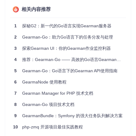
分布式计算
：在科学计算、大数据处理等需要并行计算的场
相关内容推荐
景中，G2可以高效地分发任务，提升计算效率。
微服务架构
：在微服务架构中，G2可以作为任务调度中
心，协调各个微服务之间的任务分发和执行。
1
探秘G2：新一代的Go语言实现Gearman服务器
定时任务调度
：通过cron表达式，G2可以灵活地调度定时
任务，适用于需要定时执行的任务场景。
2
Gearman-Go：助力Go语言下的任务分发与处理
项目特点
3
探索Gearman UI：你的Gearman作业监控利器
4
推荐：Gearman-Go —— 高效的Go语言Gearman客户端和工作者库
现代化实现
：基于Go语言的现代化实现，性能优越，易于
维护。
5
Gearman-Go：Go语言下的Gearman API使用指南
Kubernetes友好
：专为Kubernetes环境优化，确保在复杂
集群中的高可用性。
6
GearmaNode 使用教程
内置监控
：集成Prometheus指标，方便实时监控和故障排
查。
7
Gearman Manager for PHP 技术文档
灵活调度
：支持通过cron表达式实现定时任务，满足复杂的
时间调度需求。
8
Gearman-Go 项目技术文档
总结
9
GearmanBundle：Symfony 的强大任务队列解决方案
10
php-zmq 开源项目最佳实践教程
G2作为一款现代化的Gearman实现，不仅继承了Gearman的
核心功能，还通过Go语言的高效性能和Kubernetes环境的优