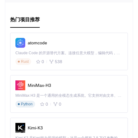
高效的框架
：基于Keras和TensorFlow，代码简洁且易于理
解和扩展。
灵活的模型
：既提供了单个CNN模型，也提供了结合LSTM
热门项目推荐
的复合模型，可根据实际需求选择合适的方案。
预处理优化
：对视频帧的抽取和标注策略保证了数据质量和
模型训练效率。
高性能
：实验结果显示，该模型在多个任务上有良好的性能
atomcode
表现，尤其在CNN-LSTM模型中表现出色。
广泛的应用潜力
：适用范围广，能轻松应对多种视频分类场
Claude Code 的开源替代方案。连接任意大模型，编辑代码，运行命令，自动验证 — 全自动执行。用 Rust 构建，极致性能。 ｜ An open-source alternative to Claude Code. Connect any LLM, edit code, run commands, and verify changes — autonomously. Built in Rust for speed. Get Started
景。
0
538
Rust
如果你正在寻找一种强大的工具来处理视频分类问题，或者想
要深入研究深度学习在视频处理中的应用，那么
Video-Clas
sification-CNN-and-LSTM
无疑是一个值得尝试的好项
MiniMax-H3
目。立即加入，一起探索深度学习的无限可能吧！
MiniMax H3 是一个通用的全模态生成系统。它支持对由文本、图像、视频和音频组成的多模态上下文进行统一理解，并能生成分辨率高达 2K、时长可达 15 秒的带原生立体声音频的视频。得益于面向任务泛化的系统设计，H3 在预训练阶段就已具备广泛的多模态上下文理解与生成能力，能够出色地执行复杂的多模态指令。
0
0
Python
Kimi-K3