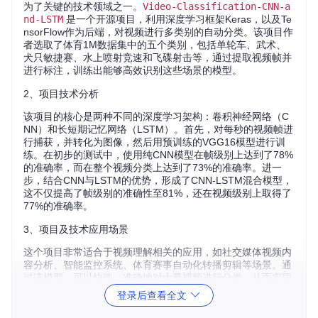
为了关键的技术领域之一。
Video-Classification-CNN-a
nd-LSTM
是一个开源项目，利用深度学习框架Keras，以及Te
nsorFlow作为后端，对视频进行多类别的自动分类。该项目作
者选取了体育1M数据集中的五个类别，包括单轮车、武术、
犬只敏捷赛、水上喷射竞速和飞碟射击等，通过提取视频帧并
进行标注，训练出能够高效识别这些场景的模型。
2、项目技术分析
该项目的核心是两种不同的深度学习架构：卷积神经网络（C
NN）和长短期记忆网络（LSTM）。首先，对每秒的视频帧进
行捕获，并转化为图像，然后用预训练的VGG16模型进行训
练。在初步的测试中，使用纯CNN模型在帧级别上达到了78%
的准确率，而在整个视频分类上达到了73%的准确率。进一
步，结合CNN与LSTM的优势，形成了CNN-LSTM混合模型，
这不仅提高了帧级别的准确性至81%，还在视频级别上取得了
77%的准确率。
3、项目及技术应用场景
这个项目非常适合于视频理解相关的应用，如社交媒体视频内
容分析、智能监控系统、体育赛事自动化转播剪辑等场景。通
过该模型，可以快速、准确地对大量视频进行分类，从而实现
智能化的内容检索或个性化推荐，大大节省人力成本。
登录后查看全文
4、项目特点