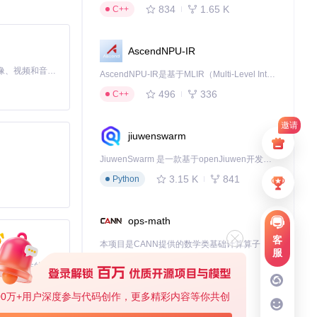
834
1.65 K
C++
AscendNPU-IR
MiniMax H3 是一个通用的全模态生成系统。它支持对由文本、图像、视频和音频组成的多模态上下文进行统一理解，并能生成分辨率高达 2K、时长可达 15 秒的带原生立体声音频的视频。得益于面向任务泛化的系统设计，H3 在预训练阶段就已具备广泛的多模态上下文理解与生成能力，能够出色地执行复杂的多模态指令。
AscendNPU-IR是基于MLIR（Multi-Level Intermediate Representation）构建的，面向昇腾亲和算子编译时使用的中间表示，提供昇腾完备表达能力，通过编译优化提升昇腾AI处理器计算效率，支持通过生态框架使能昇腾AI处理器与深度调优
496
336
C++
邀请
jiuwenswarm
JiuwenSwarm 是一款基于openJiuwen开发的智能AI Agent，它能够将大语言模型的强大能力，通过你日常使用的各类通讯应用，直接延伸至你的指尖。
3.15 K
841
Python
ops-math
客
本项目是CANN提供的数学类基础计算算子库，实现网络在NPU上加速计算。
服
1.24 K
1.36 K
C++
基于Python的Xiaozhi AI，适用于想要完整Xiaozhi体验而无需拥有专用硬件的用户。
00万+用户深度参与代码创作，更多精彩内容等你共创
deveco-code