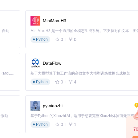
MiniMax-H3
mp  
# 克隆项目源码
Claude Code 的开源替代方案。连接任意大模型，编辑代码，运行命令，自动验证 — 全自动执行。用 Rust 构建，极致性能。 ｜ An open-source alternative to Claude Code. Connect any LLM, edit code, run commands, and verify changes — autonomously. Built in Rust for speed. Get Started
0
0
Python
DataFlow
Kimi K3 是Kimi能力最强的模型：这是一个拥有 2.8 万亿参数的混合专家（MoE）模型，具备原生视觉理解能力，并支持 100 万 token 的上下文窗口。
基于大模型算子和工作流的高效文本大模型训练数据合成框架
0
4
Python
py-xiaozhi
微信客户端处于登录状态。
「源启盛夏」暑期校园开发者成长计划旨在激活校园开源力量，通过积分激励、认证扶持、资源倾斜等形式，引导高校组织和开发者完成「入驻 — 建项目 — 做贡献 — 获认证 — 得资源」的完整闭环。无论你是想带领社团入驻平台的组织者，还是希望用代码贡献证明自己的开发者，都能在这里找到属于你的成长路径。
0
1
Python
7