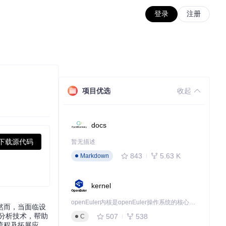
登录
注册
项目优选
收起
docs
下载源代码
暂无描述
843
5.63 K
Markdown
kernel
openEuler内核是openEuler操作系统的核心，既是系统性能与稳定性的基石，也是连接处理器、设备与服务的桥梁。
然而，当面临设
存分析技术，帮助
507
538
C
流程及拓展应