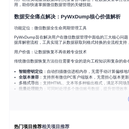
用，助你快速掌握微信数据管理的关键技能。
数据安全痛点解决：PyWxDump核心价值解析
功能定位：微信数据全生命周期管理工具
PyWxDump旨在解决用户在微信数据管理中面临的三大核心
据库解密流程，工具实现了从数据获取到格式转换的全流程支持
用户价值：让数据恢复不再依赖专业技术
传统微信数据恢复方法往往需要专业的逆向工程知识和复杂的命令
智能密钥定位
：自动扫描微信进程内存，无需手动计算偏移地
全版本兼容
：支持所有微信PC客户端版本，无需担心版本更
多格式导出
：支持HTML、文本等多种输出格式，满足不同场
批量处理能力
：可同时处理多个微信账号数据，提升管理效率
操作框架构建：从环境准备到结果验证
准备条件：搭建基础运行环境
1. 获取工具源码
热门项目推荐
相关项目推荐