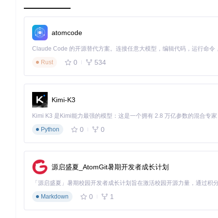
[新手友好] 通过Git命令克隆项目仓库到本地：
atomcode
git 
clone
 https://gitcode.com/GitHub_Trending/py/PyWxDu
cd
 PyWxDump  
# 进入项目目录
2. 安装依赖组件
0
534
Rust
[系统配置] 使用Python包管理器安装必要依赖：
pip install -r requirements.txt  
# 安装项目依赖
Kimi-K3
3. 验证安装状态
[环境检测] 运行版本检查命令确认工具可用性：
0
0
Python
python -m pywxdump --version  
# 显示工具版本信息
源启盛夏_AtomGit暑期开发者成长计划
[!WARNING] 确保当前系统已安装Python 3.7+环境，且
执行流程：四步完成数据解密
1. 初始化配置
0
1
Markdown
[基础设置] 生成工具运行所需的配置文件：