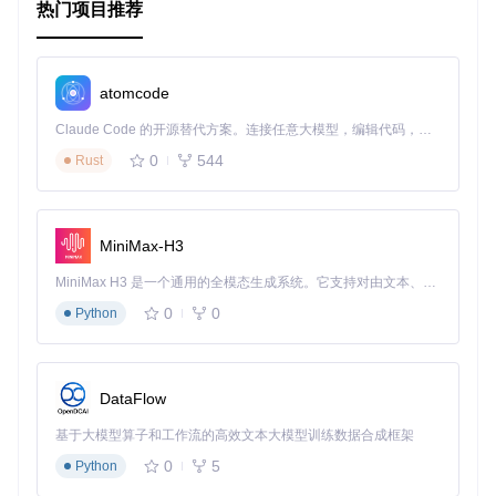
热门项目推荐
}
}
或者在 TypeScript 中：
atomcode
Claude Code 的开源替代方案。连接任意大模型，编辑代码，运行命令，自动验证 — 全自动执行。用 Rust 构建，极致性能。 ｜ An open-source alternative to Claude Code. Connect any LLM, edit code, run commands, and verify changes — autonomously. Built in Rust for speed. Get Started
// src/config.ts
export
const
 config = {

0
544
Rust
server
: {

host
: 
'localhost'
,

port
: 
3000
  },

MiniMax-H3
logging
: {

level
: 
'info'
MiniMax H3 是一个通用的全模态生成系统。它支持对由文本、图像、视频和音频组成的多模态上下文进行统一理解，并能生成分辨率高达 2K、时长可达 15 秒的带原生立体声音频的视频。得益于面向任务泛化的系统设计，H3 在预训练阶段就已具备广泛的多模态上下文理解与生成能力，能够出色地执行复杂的多模态指令。
  }

0
0
Python
以上是 mxreality.js 项目的基本教程，涵盖了项目的目录结
构、启动文件和配置文件的介绍。希望这些信息能帮助你更好
DataFlow
地理解和使用该项目。
基于大模型算子和工作流的高效文本大模型训练数据合成框架
0
5
Python