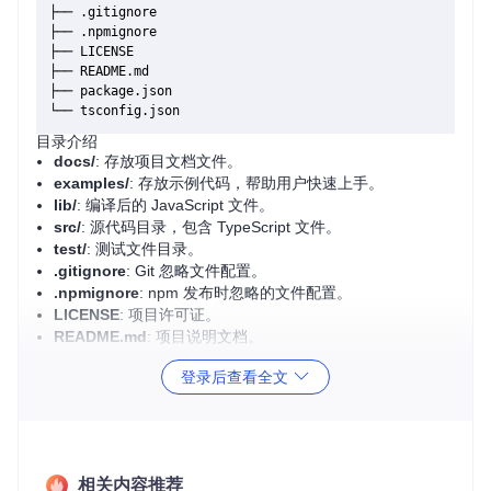
├── .gitignore

├── .npmignore

├── LICENSE

├── README.md

├── package.json

目录介绍
docs/
: 存放项目文档文件。
examples/
: 存放示例代码，帮助用户快速上手。
lib/
: 编译后的 JavaScript 文件。
src/
: 源代码目录，包含 TypeScript 文件。
test/
: 测试文件目录。
.gitignore
: Git 忽略文件配置。
.npmignore
: npm 发布时忽略的文件配置。
LICENSE
: 项目许可证。
README.md
: 项目说明文档。
package.json
: 项目依赖和脚本配置。
登录后查看全文
tsconfig.json
: TypeScript 编译配置。
项目的启动文件介绍
项目的启动文件位于
src/
目录下，通常是
index.ts
或
mai
相关内容推荐
n.ts
。这个文件是项目的入口点，负责初始化项目并启动应