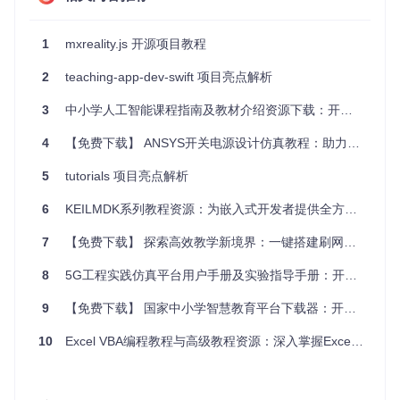
用。
1
mxreality.js 开源项目教程
// src/index.ts
import
 { 
MxReality
 } 
from
'./MxReality'
;

2
teaching-app-dev-swift 项目亮点解析
const
 mxReality = 
new
MxReality
();

3
中小学人工智能课程指南及教材介绍资源下载：开启智能教育新篇章
mxReality.
start
4
【免费下载】 ANSYS开关电源设计仿真教程：助力电源设计，仿真无忧
项目的配置文件介绍
5
tutorials 项目亮点解析
项目的配置文件通常是
config.json
或
config.ts
，位于项
6
KEILMDK系列教程资源：为嵌入式开发者提供全方位教程支持
目根目录或
src/
目录下。这个文件包含了项目的各种配置选
项，如服务器地址、端口号、日志级别等。
7
【免费下载】 探索高效教学新境界：一键搭建刷网课平台
8
5G工程实践仿真平台用户手册及实验指导手册：开启5G教学新篇章
// config.json
{
9
【免费下载】 国家中小学智慧教育平台下载器：开启智慧教育新篇章
"server"
:
{
"host"
:
"localhost"
,
10
Excel VBA编程教程与高级教程资源：深入掌握Excel自动化利器
"port"
:
3000
}
,
"logging"
:
{
"level"
:
"info"