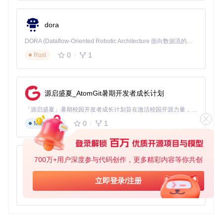
dora
DORA (Dataflow-Oriented Robotic Architecture 面向数据流的机器人架构) 是为 AI 与具身智能机器人打造的高性能开发框架，以数据流范式重构开发逻辑，原生支持分布式部署与端边云协同 —— 无需复杂适配，即可实现一体端到端具身大小脑、VLA等模型部署，无缝衔接感知、推理、控制全链路，让 AI 能力与机器人动作深度融合。 依托 Rust 内核与零拷贝通信技术，它将具身大小脑、VLA等模型推理、多模态数据融合延迟压缩至微秒级，同时兼容 ROS2 生态与国产 AI 芯片，彻底降低具身智能机器人的开发门槛，让分布式部署下的 AI 赋能创新更高效、更灵活。
0
1
Rust
源启盛夏_AtomGit暑期开发者成长计划
「源启盛夏」暑期校园开发者成长计划旨在激活校园开源力量，通过积分激励、认证扶持、资源倾斜等形式，引导高校组织和开发者完成「入驻 — 建项目 — 做贡献 — 获认证 — 得资源」的完整闭环。无论你是想带领社团入驻平台的组织者，还是希望用代码贡献证明自己的开发者，都能在这里找到属于你的成长路径。
0
1
Markdown
700万+用户深度参与代码创作，更多精彩内容等你共创
py-xiaozhi
基于Python的Xiaozhi AI，适用于想要完整Xiaozhi体验而无需拥有专用硬件的用户。
立即登录/注册
0
1
Python