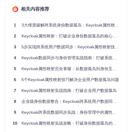
间数据字段的"申报"和"清关"规则。
相关内容推荐
Keycloak通过
映射器（Mapper）
实现这一功能，每个映射器
包含三个关键要素：
1
3大维度破解跨系统身份数据孤岛：Keycloak属性映射实战指南
源属性
：外部系统提供的原始数据字段（如LDAP的
cn
、数
据库的
user_email
）
2
Keycloak属性映射：打破企业身份数据孤岛的核心技术
目标属性
：Keycloak用户模型中的属性（如
username
、
em
ail
、
groups
）
3
5步实现跨系统用户数据同步：Keycloak属性映射技术详解
转换规则
：数据格式转换、多字段合并、条件过滤等处理逻
辑
4
Keycloak数据同步与身份管理实战指南：打破系统壁垒的属性映射技术
映射器的工作流程
数据提取
：从外部存储读取原始属性值
5
Keycloak属性映射完全掌握：从数据孤岛到身份互联的实战指南
规则处理
：应用转换逻辑（如格式转换、条件判断）
属性注入
：将处理后的值写入Keycloak用户模型
6
5个Keycloak属性映射技巧解决企业用户数据孤岛问题
同步反馈
：根据配置决定是否反向更新源系统
7
Keycloak属性映射实战指南：打破企业用户数据孤岛
8
企业级身份数据整合：Keycloak跨系统用户数据同步解决方案
图1：Keycloak用户联邦管理界面，展示了添加Kerberos和LD
AP提供器的入口
9
Keycloak跨系统数据同步实战：身份管理中的属性映射技术详解
应用场景：哪些业务问题可以通过映射解决？
10
Keycloak属性映射实战攻略：打破身份数据孤岛的架构指南