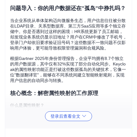
问题导入：你的用户数据还在"孤岛"中挣扎吗？
当企业系统从单体架构迈向微服务生态，用户信息往往被分散
在LDAP目录、关系型数据库、第三方SaaS应用等多个独立存
储中。你是否遇到过这样的困境：HR系统更新了员工邮箱，
却发现业务系统仍显示旧地址？用户在CRM中修改了手机号，
登录门户却依旧要求验证旧号码？这些数据不一致问题不仅影
响用户体验，更可能导致权限管理漏洞和合规风险。
根据Gartner 2025年身份管理报告，企业平均拥有8.7个独立
的用户数据源，其中仅有32%实现了部分自动化同步。Keyclo
ak的属性映射功能正是打破这些数据孤岛的关键技术，它像一
位"数据翻译官"，能够在不同系统间建立智能映射规则，实现
用户信息的自动同步与转换。
核心概念：解密属性映射的工作原理
什么是属性映射？
属性映射（Attribute Mapping）是Keycloak实现跨系统用户数
登录后查看全文
据集成的核心机制，它定义了外部存储（如LDAP、数据库）
与Keycloak内部用户模型之间的字段对应关系和转换规则。简
单来说，它就像国际贸易中的"海关申报单"，规定了不同系统