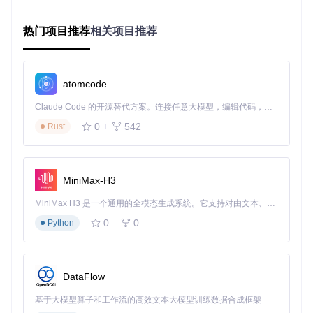
场景1：企业LDAP用户同步
当企业已有LDAP目录服务时，通过属性映射可以快速将用户
热门项目推荐
相关项目推荐
基础信息同步到Keycloak，避免重复创建账户。典型配置包
括：
将LDAP的
uid
映射到Keycloak的
username
atomcode
将
mail
字段同步为用户邮箱
将
department
属性映射为Keycloak用户组
Claude Code 的开源替代方案。连接任意大模型，编辑代码，运行命令，自动验证 — 全自动执行。用 Rust 构建，极致性能。 ｜ An open-source alternative to Claude Code. Connect any LLM, edit code, run commands, and verify changes — autonomously. Built in Rust for speed. Get Started
场景2：数据库用户属性扩展
0
542
Rust
对于存储在关系型数据库中的用户扩展信息（如员工编号、入
职日期），可通过JDBC映射器实现：
从
employee
表读取
emp_id
作为用户属性
MiniMax-H3
关联
department
表获取部门名称
基于
hire_date
计算用户 tenure 属性
MiniMax H3 是一个通用的全模态生成系统。它支持对由文本、图像、视频和音频组成的多模态上下文进行统一理解，并能生成分辨率高达 2K、时长可达 15 秒的带原生立体声音频的视频。得益于面向任务泛化的系统设计，H3 在预训练阶段就已具备广泛的多模态上下文理解与生成能力，能够出色地执行复杂的多模态指令。
场景3：SAML身份提供商属性转换
0
0
Python
对接SAML身份提供商时，常需要转换断言中的属性格式：
将SAML断言的
urn:oid:2.5.4.42
（名）和
urn:oid:2.
5.4.4
（姓）合并为Keycloak的
fullName
DataFlow
将
urn:oid:1.3.6.1.4.1.5923.1.1.1.1
（eduPersonAf
基于大模型算子和工作流的高效文本大模型训练数据合成框架
filiation）映射为用户角色