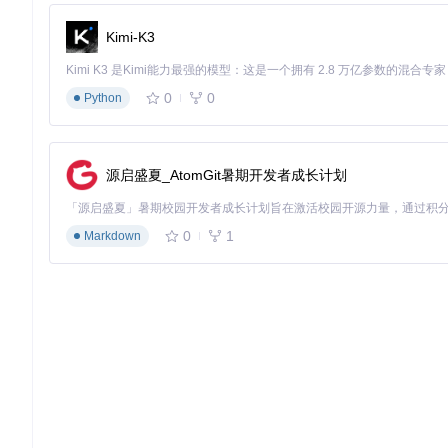
Kimi-K3
0
0
Python
源启盛夏_AtomGit暑期开发者成长计划
0
1
Markdown