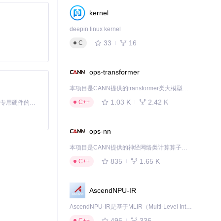
kernel
deepin linux kernel
33
16
C
ops-transformer
本项目是CANN提供的transformer类大模型算子库，实现网络在NPU上加速计算。
1.03 K
2.42 K
C++
基于Python的Xiaozhi AI，适用于想要完整Xiaozhi体验而无需拥有专用硬件的用户。
ops-nn
本项目是CANN提供的神经网络类计算算子库，实现网络在NPU上加速计算。
835
1.65 K
C++
AscendNPU-IR
AscendNPU-IR是基于MLIR（Multi-Level Intermediate Representation）构建的，面向昇腾亲和算子编译时使用的中间表示，提供昇腾完备表达能力，通过编译优化提升昇腾AI处理器计算效率，支持通过生态框架使能昇腾AI处理器与深度调优
496
336
C++