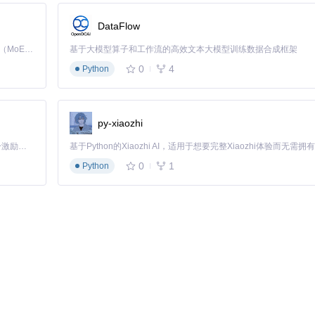
DataFlow
Kimi K3 是Kimi能力最强的模型：这是一个拥有 2.8 万亿参数的混合专家（MoE）模型，具备原生视觉理解能力，并支持 100 万 token 的上下文窗口。
基于大模型算子和工作流的高效文本大模型训练数据合成框架
0
4
Python
py-xiaozhi
「源启盛夏」暑期校园开发者成长计划旨在激活校园开源力量，通过积分激励、认证扶持、资源倾斜等形式，引导高校组织和开发者完成「入驻 — 建项目 — 做贡献 — 获认证 — 得资源」的完整闭环。无论你是想带领社团入驻平台的组织者，还是希望用代码贡献证明自己的开发者，都能在这里找到属于你的成长路径。
0
1
Python