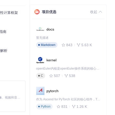
项目优选
收起
习相似性计算框架
docs
化指南
暂无描述
843
5.63 K
Markdown
度解析
kernel
openEuler内核是openEuler操作系统的核心，既是系统性能与稳定性的基石，也是连接处理器、设备与服务的桥梁。
507
538
C
pytorch
MiniMax H3 是一个通用的全模态生成系统。它支持对由文本、图像、视频和音频组成的多模态上下文进行统一理解，并能生成分辨率高达 2K、时长可达 15 秒的带原生立体声音频的视频。得益于面向任务泛化的系统设计，H3 在预训练阶段就已具备广泛的多模态上下文理解与生成能力，能够出色地执行复杂的多模态指令。
作为 Ascend for PyTorch 社区的核心组件，TorchNPU 是昇腾专为 PyTorch 打造的深度学习适配插件，使 PyTorch 框架能够直接调用昇腾 NPU，为开发者提供昇腾 AI 处理器的超强算力。
831
1.26 K
Python