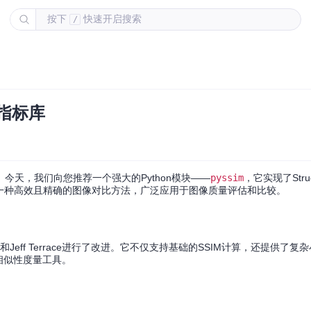
按下
快速开启搜索
/
像指标库
天，我们向您推荐一个强大的Python模块——
pyssim
，它实现了Structur
提供一种高效且精确的图像对比方法，广泛应用于图像质量评估和比较。
Godfrey和Jeff Terrace进行了改进。它不仅支持基础的SSIM计算，还提供了复
图像相似性度量工具。