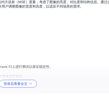
的均方误差（MSE）度量，考虑了图像的亮度、对比度和结构信息。通过这
许用户调整图像的宽度和高度，以适应不同场景的需求。
。
在Travis CI上进行测试以保证稳定性。
。
供了更多的可能性。
使用。
登录后查看全文
、精准的图像相似性评估体验。立即尝试并加入到这个日益壮大的社区，