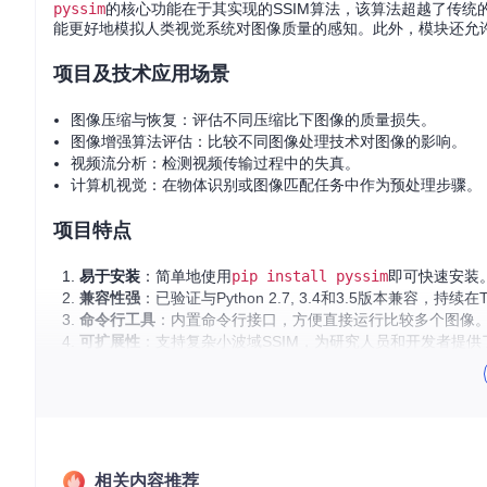
pyssim
的核心功能在于其实现的SSIM算法，该算法超越了传统
能更好地模拟人类视觉系统对图像质量的感知。此外，模块还允
项目及技术应用场景
图像压缩与恢复：评估不同压缩比下图像的质量损失。
图像增强算法评估：比较不同图像处理技术对图像的影响。
视频流分析：检测视频传输过程中的失真。
计算机视觉：在物体识别或图像匹配任务中作为预处理步骤。
项目特点
易于安装
：简单地使用
pip install pyssim
即可快速安装
兼容性强
：已验证与Python 2.7, 3.4和3.5版本兼容，持续
命令行工具
：内置命令行接口，方便直接运行比较多个图像
可扩展性
：支持复杂小波域SSIM，为研究人员和开发者提
清晰的文档
：代码简洁，配有详细说明和示例，便于理解和
借助
pyssim
，无论您是研究人员还是开发人员，都能享受到高效
理的新可能吧！
相关内容推荐