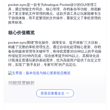
pocket-sync是一款专为Analogue Pocket设计的GUI管理工
具，通过智能文件同步、核心管理、存档备份等功能，彻底解
决了复古掌机文件管理的痛点。这款开源工具让玩家能够专注
于游戏体验，而不是繁琐的文件操作，重新定义了掌机管理的
效率标准。
核心价值概览
pocket-sync围绕"简化操作、保障安全、提升体验"三大目标，
构建了完整的掌机管理生态。通过自动化处理核心更新、存档
备份和媒体管理等关键环节，将传统需要30分钟以上的手动操
作缩短至3分钟内完成，综合效率提升80%以上。其模块化设
计既满足普通玩家的基础需求，也为高级用户提供了自定义空
间，实现了"新手友好，专家可用"的产品定位。
功能深度解析
智能核心管理：从繁琐到一键的蜕变
登录后查看全文
用户痛点
：传统核心更新需经历下载、解压、路径确认、文件
复制等多个步骤，平均耗时25分钟，且存在版本不匹配、文件
放置错误等风险。