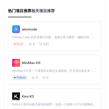
脑时备份存档，当他再次遇到SD卡问题时，只需点击"恢复存
档"按钮，3分钟内就恢复了所有游戏进度。
热门项目推荐
相关项目推荐
像素级截图处理：复古画面的现代呈现
用户痛点
：原生截图分辨率低，直接分享效果差；专业图像处
atomcode
理软件操作复杂，普通玩家难以掌握。
Claude Code 的开源替代方案。连接任意大模型，编辑代码，运行命令，自动验证 — 全自动执行。用 Rust 构建，极致性能。 ｜ An open-source alternative to Claude Code. Connect any LLM, edit code, run commands, and verify changes — autonomously. Built in Rust for speed. Get Started
技术实现
：集成专门针对像素艺术优化的ESRGAN算法，在保
0
537
Rust
持原始像素风格的同时提升4倍分辨率。元数据解析技术自动
提取游戏名称、平台信息，为截图添加结构化描述，便于管理
和搜索。
MiniMax-H3
使用场景
：玩家张伟想分享《 Chrono Trigger》的经典场景截
图到社交媒体。通过pocket-sync的截图处理功能，原始240x1
MiniMax H3 是一个通用的全模态生成系统。它支持对由文本、图像、视频和音频组成的多模态上下文进行统一理解，并能生成分辨率高达 2K、时长可达 15 秒的带原生立体声音频的视频。得益于面向任务泛化的系统设计，H3 在预训练阶段就已具备广泛的多模态上下文理解与生成能力，能够出色地执行复杂的多模态指令。
60的低分辨率截图被智能放大到1600x1250像素，既保留了像
素艺术风格，又满足了现代显示设备的需求，获得了比以往多
0
0
Python
3倍的社交互动量。
Kimi-K3
复古照片导出：Game Boy Camera的数字暗房
用户痛点
：Game Boy Camera拍摄的照片导出流程复杂，且
Kimi K3 是Kimi能力最强的模型：这是一个拥有 2.8 万亿参数的混合专家（MoE）模型，具备原生视觉理解能力，并支持 100 万 token 的上下文窗口。
缺乏专业的调色工具，难以还原经典复古风格。