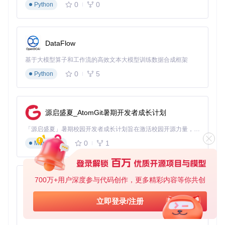
0
0
Python
技术实现
：通过专用图像解码引擎解析GB Camera原始格
式，内置GB、GB Player、黑白等经典调色板算法。自定义调
色功能允许用户创建个性化色彩方案，实现"数字暗房"效果。
DataFlow
使用场景
：摄影爱好者陈静使用Game Boy Camera拍摄了一
基于大模型算子和工作流的高效文本大模型训练数据合成框架
组城市街景。通过pocket-sync的照片导出功能，她选择了"GB
Player"调色板，将原本单色的照片转换为经典的Game Boy色
0
5
Python
调，并通过自定义滑块微调对比度，最终作品在复古游戏摄影
社区获得了编辑推荐。
源启盛夏_AtomGit暑期开发者成长计划
实战应用指南
「源启盛夏」暑期校园开发者成长计划旨在激活校园开源力量，通过积分激励、认证扶持、资源倾斜等形式，引导高校组织和开发者完成「入驻 — 建项目 — 做贡献 — 获认证 — 得资源」的完整闭环。无论你是想带领社团入驻平台的组织者，还是希望用代码贡献证明自己的开发者，都能在这里找到属于你的成长路径。
0
1
Markdown
快速入门
目标
：10分钟内完成pocket-sync的安装与首次使用
步骤
：
700万+用户深度参与代码创作，更多精彩内容等你共创
py-xiaozhi
克隆项目仓库：
git clone https://gitcode.com/gh
基于Python的Xiaozhi AI，适用于想要完整Xiaozhi体验而无需拥有专用硬件的用户。
立即登录/注册
_mirrors/po/pocket-sync
0
1
Python
进入项目目录：
cd pocket-sync