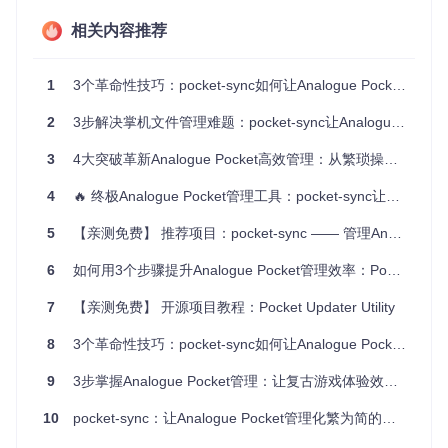
相关内容推荐
技术实现
：pocket-sync采用OpenFPGA核心仓库索引机制，
通过版本比对算法自动识别可更新核心，并采用增量更新技术
减少70%的下载流量。后台任务队列系统确保多核心更新过程
1
3个革命性技巧：pocket-sync如何让Analogue Pocket管理更高效
不阻塞用户操作，实现真正的"一键更新"体验。
使用场景
：玩家李明每周花30分钟手动更新核心，使用pocket
2
3步解决掌机文件管理难题：pocket-sync让Analogue Pocket使用体验升级
-sync后，只需点击"Update All"按钮，系统在后台自动完成79
个已安装核心的版本检测和更新，整个过程仅需4分钟，且更
3
4大突破革新Analogue Pocket高效管理：从繁琐操作到一键掌控的掌机管理革命
新成功率从手动操作的约75%提升至100%。
4
🔥 终极Analogue Pocket管理工具：pocket-sync让复古游戏体验飙升
5
【亲测免费】 推荐项目：pocket-sync —— 管理Analogue Pocket的完美助手
存档安全策略：游戏进度的数字保险库
6
如何用3个步骤提升Analogue Pocket管理效率：Pocket Sync工具全攻略
用户痛点
：Analogue Pocket的存档文件分散在多个目录，手
动备份不仅耗时，还容易遗漏重要进度，数据丢失风险高。
7
【亲测免费】 开源项目教程：Pocket Updater Utility
技术实现
：基于文件系统监控技术，pocket-sync实现存档变
化的实时检测，采用增量备份策略仅同步修改部分。通过平台
8
3个革命性技巧：pocket-sync如何让Analogue Pocket管理效率提升80%
分类算法自动整理不同游戏平台的存档文件，并生成可视化预
览，实现"一次设置，永久安心"的备份体验。
9
3步掌握Analogue Pocket管理：让复古游戏体验效率提升50%
使用场景
：玩家王华曾因SD卡损坏丢失《塞尔达传说》20小
10
pocket-sync：让Analogue Pocket管理化繁为简的开源工具
时的游戏进度。使用pocket-sync后，系统自动在每次连接电