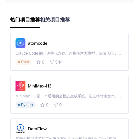
git 
clone
进入项目目录并安装依赖：
热门项目推荐
相关项目推荐
cd
启动应用：
atomcode
Claude Code 的开源替代方案。连接任意大模型，编辑代码，运行命令，自动验证 — 全自动执行。用 Rust 构建，极致性能。 ｜ An open-source alternative to Claude Code. Connect any LLM, edit code, run commands, and verify changes — autonomously. Built in Rust for speed. Get Started
0
544
Rust
主界面直观展示设备状态和核心动态，左侧菜单栏提供所有功
能入口
痛点解决：消除初次使用的技术门槛
MiniMax-H3
无需复杂命令行操作，图形化界面引导你完成每一步设置，让
技术小白也能轻松上手。
MiniMax H3 是一个通用的全模态生成系统。它支持对由文本、图像、视频和音频组成的多模态上下文进行统一理解，并能生成分辨率高达 2K、时长可达 15 秒的带原生立体声音频的视频。得益于面向任务泛化的系统设计，H3 在预训练阶段就已具备广泛的多模态上下文理解与生成能力，能够出色地执行复杂的多模态指令。
0
0
常见误区
Python
⚠️
误区
：跳过SD卡路径设置直接使用
正确做法
：首次启动必须在"Settings"中配置SD卡路径，否则
工具无法识别掌机文件系统
DataFlow