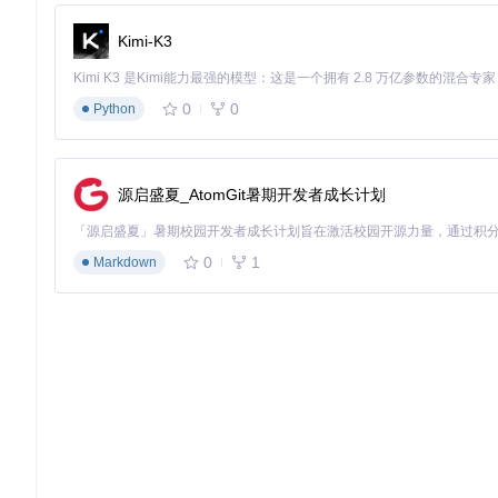
Kimi-K3
0
0
Python
源启盛夏_AtomGit暑期开发者成长计划
0
1
Markdown