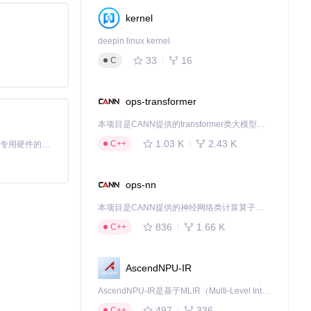
kernel
deepin linux kernel
33
16
C
ops-transformer
本项目是CANN提供的transformer类大模型算子库，实现网络在NPU上加速计算。
1.03 K
2.43 K
C++
基于Python的Xiaozhi AI，适用于想要完整Xiaozhi体验而无需拥有专用硬件的用户。
ops-nn
本项目是CANN提供的神经网络类计算算子库，实现网络在NPU上加速计算。
836
1.66 K
C++
AscendNPU-IR
AscendNPU-IR是基于MLIR（Multi-Level Intermediate Representation）构建的，面向昇腾亲和算子编译时使用的中间表示，提供昇腾完备表达能力，通过编译优化提升昇腾AI处理器计算效率，支持通过生态框架使能昇腾AI处理器与深度调优
497
336
C++