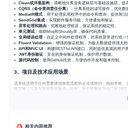
Clean或洋葱架构
：清晰地分离业务逻辑层与基础设施层，提
CQRS（命令查询责任分离）
：分离系统的读写操作，优化数
MediatR模式
：用于处理应用程序中的命令和查询，提供简洁的
SendGrid集成
：实现邮件服务功能，方便通知和验证。
异常处理和路由
：优雅地处理错误，保证系统的稳定性。
单元测试
：借助Moq和Shouldy库，确保代码质量。
全局错误处理
：自定义中间件处理程序，对系统异常进行统一
Fluent Validation
：增强的验证机制，为输入数据提供强大的
API和MVC UI
：构建RESTful API接口，同时提供直观的用户
JWT身份验证
：安全的身份验证机制，保护用户数据。
源代码控制
：使用GitHub托管，方便协作开发和版本控制。
3、项目及技术应用场景
该系统适用于任何需要请假审批流程的企业或组织，例如学校、公司等。
储策略，以及与其他系统集成。此外，对于想要提升自己的.NET
的软件设计和实现方法。
4、项目特点
模块化设计
：每个组件都有明确的责任，便于扩展和复用。
高度可测试
：通过依赖注入和接口设计，实现单元测试和集成
相关内容推荐