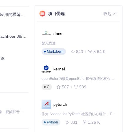
项目优选
收起
安卓应用的模范实践
探索.NET C
docs
以下内容是基于假设的典型结构，并不直接对应于特定的开源项目。
暂无描述
843
5.64 K
Markdown
法论
kernel
openEuler内核是openEuler操作系统的核心，既是系统性能与稳定性的基石，也是连接处理器、设备与服务的桥梁。
507
539
C
pytorch
MiniMax H3 是一个通用的全模态生成系统。它支持对由文本、图像、视频和音频组成的多模态上下文进行统一理解，并能生成分辨率高达 2K、时长可达 15 秒的带原生立体声音频的视频。得益于面向任务泛化的系统设计，H3 在预训练阶段就已具备广泛的多模态上下文理解与生成能力，能够出色地执行复杂的多模态指令。
作为 Ascend for PyTorch 社区的核心组件，TorchNPU 是昇腾专为 PyTorch 打造的深度学习适配插件，使 PyTorch 框架能够直接调用昇腾 NPU，为开发者提供昇腾 AI 处理器的超强算力。
831
1.26 K
Python