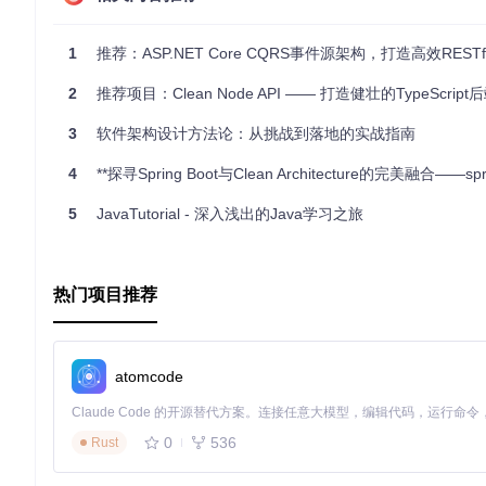
学习资源丰富
：附带Udemy课程，提供全面的理论讲解和实
最佳实践
：应用了业界认可的设计模式和最佳实践，有助于提
1
推荐：ASP.NET Core CQRS事件源架构，打造高效RESTful
综上所述，无论你是初学者还是经验丰富的开发者，这个开源的【
ore世界的无限可能吧！
2
推荐项目：Clean Node API —— 打造健壮的TypeScrip
3
软件架构设计方法论：从挑战到落地的实战指南
4
**探寻Spring Boot与Clean Architecture的完美融合——spring-boot-clean-architect
5
JavaTutorial - 深入浅出的Java学习之旅
热门项目推荐
atomcode
0
536
Rust