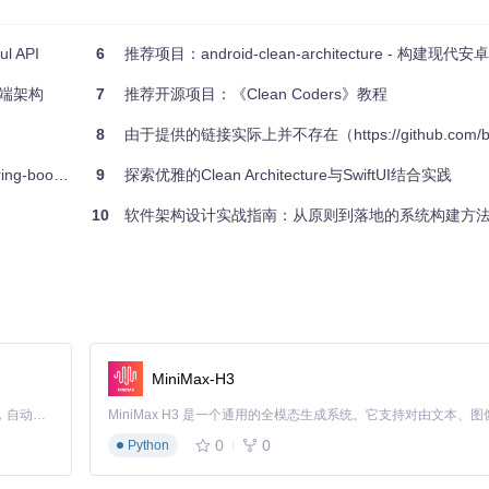
战指导。
升开发标准。
 API
6
推荐项目：android-clean-architecture - 构建现代
假期管理系统】都能为你带来宝贵的实践经验和技能提升。立即加入，一起
t后端架构
7
推荐开源项目：《Clean Coders》教程
8
由于提供的链接实际上并不存在（https://github.com/bachhoan88/CleanArchitecture.git 未直接关联到一个可验证的现有项目），我将基于典型的Clean Architecture项目结构来构建一个通用的教程框架。请注意，
ure-demo**
9
探索优雅的Clean Architecture与SwiftUI结合实践
10
软件架构设计实战指南：从原则到落地的系统构建方
MiniMax-H3
Claude Code 的开源替代方案。连接任意大模型，编辑代码，运行命令，自动验证 — 全自动执行。用 Rust 构建，极致性能。 ｜ An open-source alternative to Claude Code. Connect any LLM, edit code, run commands, and verify changes — autonomously. Built in Rust for speed. Get Started
0
0
Python