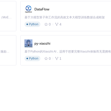
DataFlow
Kimi K3 是Kimi能力最强的模型：这是一个拥有 2.8 万亿参数的混合专家（MoE）模型，具备原生视觉理解能力，并支持 100 万 token 的上下文窗口。
基于大模型算子和工作流的高效文本大模型训练数据合成框架
0
4
Python
py-xiaozhi
「源启盛夏」暑期校园开发者成长计划旨在激活校园开源力量，通过积分激励、认证扶持、资源倾斜等形式，引导高校组织和开发者完成「入驻 — 建项目 — 做贡献 — 获认证 — 得资源」的完整闭环。无论你是想带领社团入驻平台的组织者，还是希望用代码贡献证明自己的开发者，都能在这里找到属于你的成长路径。
0
1
Python