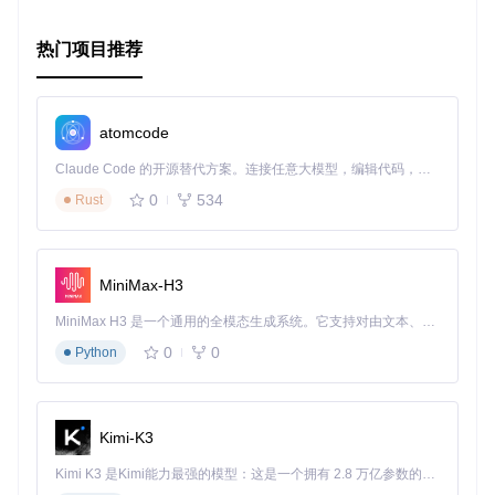
热门项目推荐
atomcode
Claude Code 的开源替代方案。连接任意大模型，编辑代码，运行命令，自动验证 — 全自动执行。用 Rust 构建，极致性能。 ｜ An open-source alternative to Claude Code. Connect any LLM, edit code, run commands, and verify changes — autonomously. Built in Rust for speed. Get Started
0
534
Rust
MiniMax-H3
MiniMax H3 是一个通用的全模态生成系统。它支持对由文本、图像、视频和音频组成的多模态上下文进行统一理解，并能生成分辨率高达 2K、时长可达 15 秒的带原生立体声音频的视频。得益于面向任务泛化的系统设计，H3 在预训练阶段就已具备广泛的多模态上下文理解与生成能力，能够出色地执行复杂的多模态指令。
0
0
Python
Kimi-K3
Kimi K3 是Kimi能力最强的模型：这是一个拥有 2.8 万亿参数的混合专家（MoE）模型，具备原生视觉理解能力，并支持 100 万 token 的上下文窗口。