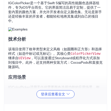
IGColorPicker是一个基于Swift 5编写的高性能颜色选择器组
件，专为iOS平台而生。它的界面简洁且易于定制，提供了一
套内置的颜色方案，并允许开发者自定义颜色集。无论是新手
还是经验丰富的开发者，都能轻松地将其集成到自己的项目
中。
技术分析
该项目使用了枚举类型来定义风格（如圆圈和正方形）和选择
样式（如选中标记或无标记）。其核心类
ColorPickerView
继承自
UIView
，可以直接通过Storyboard或程序化方式添加
到项目中。此外，还支持两种安装方式：CocoaPods和直接克
隆源码。
应用场景
IGColorPicker适用于任何需要颜色选择功能的应用场景，例
如：
登录后查看全文
图像编辑应用程序，让用户自由调整图像颜色
UI设计工具，用于创建个性化的主题颜色
色彩搭配工具，帮助用户探索色彩搭配可能性