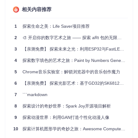
美妆应用，让用户挑选合适的化妆品颜色
相关内容推荐
项目特点
1
探索生命之美：Life Saver项目推荐
易用性
：通过简单的API设置颜色、样式和预选颜色。
2
可定制性
🎨 开启你的数字艺术之旅 —— 探索 aRt 包的无限可能
：可以自定义颜色集合，调整视图布局，以及选
择不同的展示风格。
3
【亲测免费】 探索未来之光：利用ESP32与FastLED库打造彩虹色WS2812灯带项目
交互反馈
：当用户选择或取消选择颜色时，会触发相应的
委托方法，方便处理用户的操作。
4
探索数字填色的艺术之旅：Paint by Numbers Generator深度剖析
兼容性广
：支持iOS 8.3及以上版本，适应各种设备。
文档齐全
：详细的代码注释和示例项目，快速上手无忧。
5
Chrome音乐实验室：解锁浏览器中的音乐创作魔力
要了解更多信息，可以通过以下链接查看项目文档和示例：
6
【亲测免费】 探索光影艺术：基于GD32的SK6812幻彩灯珠驱动程序深度解析
GitHub仓库
7
```markdown
CocoaPods安装指南
8
探索设计的奇妙世界：Spark Joy开源项目解析
加入这个色彩的世界，让您的应用更添活力。现在就尝试使用I
GColorPicker，开启你的创新之旅吧！
9
探索动漫世界：利用GAN打造个性化动漫人像
10
探索计算机图形学的奇妙之旅：Awesome Computer Graphics 深度剖析