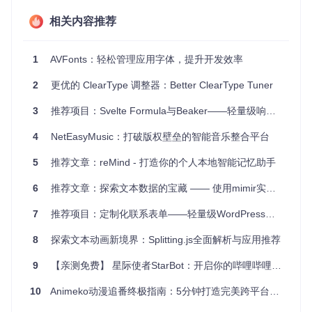
想象一下，在品牌视觉更新时，你需要将整个App中的标准字
相关内容推荐
体快速更替；或者在追求个性化体验的设计中，希望某些页面
的文字展示与众不同。AVFonts正是解决此类需求的理想工
具。无论是即时响应市场反馈调整字体大小，还是保持应用内
1
AVFonts：轻松管理应用字体，提升开发效率
一致的品牌字体风格，AVFonts都能轻松应对。
2
更优的 ClearType 调整器：Better ClearType Tuner
项目特点
3
推荐项目：Svelte Formula与Beaker——轻量级响应式表单新星
便捷性
：单一函数调用完成全局或局部字体切换。
4
灵活性
NetEasyMusic：打破版权壁垒的智能音乐整合平台
：支持字体名称更换、大小调整，以及针对特定UI组
件的操作。
5
推荐文章：reMind - 打造你的个人本地智能记忆助手
兼容性
：兼容iOS 8.0以上版本，支持Swift 5.0，广泛适用
于多数现有和未来项目。
6
推荐文章：探索文本数据的宝藏 —— 使用mimir实现词袋模型与TF-IDF分析
时间节省
：告别逐个界面设置字体的耗时工作，提升开发速
度。
7
推荐项目：定制化联系表单——轻量级WordPress表单解决方案
示例丰富
：自带示例项目，上手即用，学习成本低。
8
探索文本动画新境界：Splitting.js全面解析与应用推荐
AVFonts以其实用的功能和简单的集成过程，成为了iOS开发
者工具箱中的又一瑰宝。无论你是经验丰富的开发者，还是刚
9
【亲测免费】 星际使者StarBot：开启你的哔哩哔哩智能推送之旅
刚步入iOS开发的新手，AVFonts都将为你提供极大的便利，
让你的应用在视觉层面更加出彩，同时缩短开发周期。
10
Animeko动漫追番终极指南：5分钟打造完美跨平台观影体验
立即尝试AVFonts，开启你的高效字体管理之旅，为你的应用