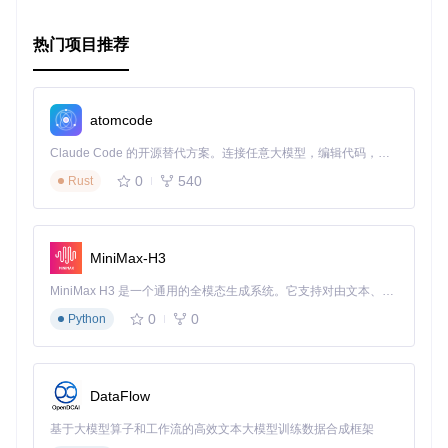
增添更多可能！
热门项目推荐
atomcode
Claude Code 的开源替代方案。连接任意大模型，编辑代码，运行命令，自动验证 — 全自动执行。用 Rust 构建，极致性能。 ｜ An open-source alternative to Claude Code. Connect any LLM, edit code, run commands, and verify changes — autonomously. Built in Rust for speed. Get Started
0
540
Rust
MiniMax-H3
MiniMax H3 是一个通用的全模态生成系统。它支持对由文本、图像、视频和音频组成的多模态上下文进行统一理解，并能生成分辨率高达 2K、时长可达 15 秒的带原生立体声音频的视频。得益于面向任务泛化的系统设计，H3 在预训练阶段就已具备广泛的多模态上下文理解与生成能力，能够出色地执行复杂的多模态指令。
0
0
Python
DataFlow
基于大模型算子和工作流的高效文本大模型训练数据合成框架