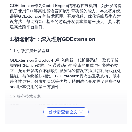
GDExtension作为Godot Engine的核心扩展机制，为开发者提
供了使用C++等高性能语言扩展引擎功能的能力。本文将系统
讲解GDExtension的技术原理、开发流程、优化策略及生态建
设方法，帮助有C++基础的游戏开发者掌握这一强大工具，构
建高效跨平台插件。
1.概念解析：深入理解GDExtension
1.1 引擎扩展开发基础
GDExtension是Godot 4.0引入的新一代扩展系统，取代了传
统的GDNative架构。它通过动态链接库的形式与引擎核心交
互，允许开发者在不修改引擎源码的情况下添加新功能或优化
性能。与传统模块相比，GDExtension具有热重载支持、版本
兼容性更好、分发更灵活等优势，特别适合开发需要跨多个G
odot版本使用的第三方插件。
1.2 核心技术架构
GDExtension的架构基于以下关键组件：
登录后查看全文
扩展管理器
：负责加载和管理扩展生命周期，核心实现位于
core/extension/gdextension_manager.cpp
接口层
：定义引擎与扩展之间的通信协议，核心接口定义：