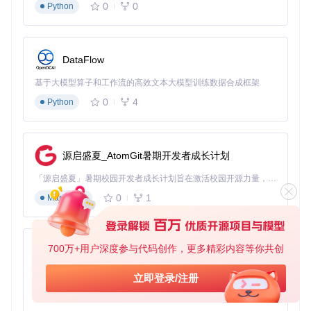
0
0
Python
正确处理RefCounted对象的引用计数
避免在性能关键路径中创建临时对象
实现自定义内存池管理高频创建的对象
3.2 性能监控与调优
DataFlow
利用Godot内置工具进行性能优化：
基于大模型算子和工作流的高效文本大模型训练数据合成框架
使用Profiler模块监控函数执行时间
0
4
Python
优化GDScript与C++之间的交互频率
利用多线程处理密集型计算任务
减少跨语言调用的次数和数据传输量
3.3 常见错误排查清单
源启盛夏_AtomGit暑期开发者成长计划
开发过程中需注意以下常见问题：
「源启盛夏」暑期校园开发者成长计划旨在激活校园开源力量，通过积分激励、认证扶持、资源倾斜等形式，引导高校组织和开发者完成「入驻 — 建项目 — 做贡献 — 获认证 — 得资源」的完整闭环。无论你是想带领社团入驻平台的组织者，还是希望用代码贡献证明自己的开发者，都能在这里找到属于你的成长路径。
❌ 忘记注册类或方法到ClassDB
0
1
Markdown
❌ 未正确处理线程安全问题
❌ 内存泄漏，特别是自定义资源未正确释放
❌ 版本兼容性问题，未指定正确的compatibility_minimum
700万+用户深度参与代码创作，更多精彩内容等你共创
py-xiaozhi
❌ 类型转换错误，特别是变体类型处理
基于Python的Xiaozhi AI，适用于想要完整Xiaozhi体验而无需拥有专用硬件的用户。
立即登录/注册
4.生态建设：扩展的分发与维护
0
1
Python
4.1 版本控制与迁移指南