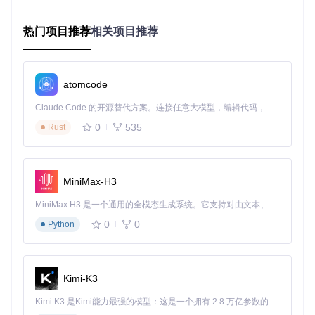
[libraries]
linux.debug.x86_64
 = 
"bin/libmyext.linux.debug.x86_64.so"
热门项目推荐
相关项目推荐
linux.release.x86_64
 = 
"bin/libmyext.linux.release.x86_64
windows.debug.x86_64
 = 
"bin/libmyext.windows.debug.x86_64
windows.release.x86_64
 = 
"bin/libmyext.windows.release.x8
macos.debug.x86_64
 = 
"bin/libmyext.macos.debug.x86_64.dyl
macos.release.x86_64
 = 
"bin/libmyext.macos.release.x86_64
atomcode
2.3 跨平台编译策略
Claude Code 的开源替代方案。连接任意大模型，编辑代码，运行命令，自动验证 — 全自动执行。用 Rust 构建，极致性能。 ｜ An open-source alternative to Claude Code. Connect any LLM, edit code, run commands, and verify changes — autonomously. Built in Rust for speed. Get Started
针对不同目标平台，采用差异化编译策略：
0
535
Rust
Windows平台
：使用MSVC或MinGW编译生成.dll文件
Linux平台
：使用GCC或Clang编译生成.so文件
macOS平台
：编译生成.dylib文件，注意代码签名
MiniMax-H3
移动平台
：为Android编译特定架构的.so文件，为iOS编
译.framework
MiniMax H3 是一个通用的全模态生成系统。它支持对由文本、图像、视频和音频组成的多模态上下文进行统一理解，并能生成分辨率高达 2K、时长可达 15 秒的带原生立体声音频的视频。得益于面向任务泛化的系统设计，H3 在预训练阶段就已具备广泛的多模态上下文理解与生成能力，能够出色地执行复杂的多模态指令。
0
0
Python
3.优化策略：提升扩展性能与稳定性
3.1 内存管理优化
Kimi-K3
高效的内存管理是GDExtension开发的核心：
Kimi K3 是Kimi能力最强的模型：这是一个拥有 2.8 万亿参数的混合专家（MoE）模型，具备原生视觉理解能力，并支持 100 万 token 的上下文窗口。
使用Godot的内存分配器而非标准库