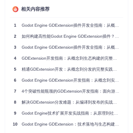
core/extension/gdextension_interface.h
库加载器
：处理不同平台动态库的加载逻辑，支持Window
相关内容推荐
s、Linux、macOS等多平台
1
Godot Engine GDExtension插件开发全指南：从概念到工程化实践
Godot Engine启动界面，展示GDExtension开发的基础环境
2
如何构建高性能Godot Engine GDExtension插件？从开发到分发的全流程指南
2.实战流程：跨平台插件开发步骤
3
Godot Engine GDExtension插件开发全指南：从概念到生态实践
2.1 项目结构搭建
4
GDExtension开发指南：从概念到生态构建的完整路径
创建规范的项目结构是开发GDExtension的第一步：
5
精通GDExtension开发：从概念到分发的完整实践指南
建立源码目录，包含头文件和实现文件
配置编译脚本，推荐使用SConstruct或CMake
6
Godot Engine GDExtension开发指南：从概念到实践的完整路径
创建扩展配置文件，定义入口符号和库路径
2.2 扩展配置文件编写
7
4个突破性能瓶颈的GDExtension开发指南：面向游戏开发者的插件化解决方案
扩展配置文件（.gdextension）是连接插件与引擎的关键：
8
解决GDExtension分发难题：从编译到发布的实战指南
9
Godot Engine技术扩展开发实战指南：从原理到社区运营
[configuration]
entry_symbol
 = 
"my_extension_init"
10
Godot Engine GDExtension：技术落地与生态构建指南
compatibility_minimum
 = 
"4.1"