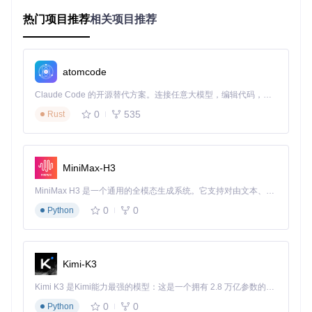
# 查看内存使用情况
热门项目推荐
相关项目推荐
# 查看驱动版本（NVIDIA示例）
故障类型初步判断方法
atomcode
内存故障主要分为三类：
Claude Code 的开源替代方案。连接任意大模型，编辑代码，运行命令，自动验证 — 全自动执行。用 Rust 构建，极致性能。 ｜ An open-source alternative to Claude Code. Connect any LLM, edit code, run commands, and verify changes — autonomously. Built in Rust for speed. Get Started
固定位错误
：特定内存地址持续出错，通常指示硬件缺陷
0
535
Rust
随机错误
：无规律出现的错误，可能与散热或供电有关
突发错误
：特定条件下触发的错误，可能与驱动或固件相
关
MiniMax-H3
经验小结：内存故障诊断需结合症状表现与环境因素，初步判
断可减少后续检测的盲目性。
MiniMax H3 是一个通用的全模态生成系统。它支持对由文本、图像、视频和音频组成的多模态上下文进行统一理解，并能生成分辨率高达 2K、时长可达 15 秒的带原生立体声音频的视频。得益于面向任务泛化的系统设计，H3 在预训练阶段就已具备广泛的多模态上下文理解与生成能力，能够出色地执行复杂的多模态指令。
0
0
解决方案：MemTestCL工具应用
Python
核心算法解析
MemTestCL采用多模式内存测试算法，核心原理类似"内存压
Kimi-K3
力测试"：向内存写入特定模式数据，随后读取验证。类比现
实场景，如同反复在白板上书写擦除不同图案，检查是否有无
Kimi K3 是Kimi能力最强的模型：这是一个拥有 2.8 万亿参数的混合专家（MoE）模型，具备原生视觉理解能力，并支持 100 万 token 的上下文窗口。
法清除的痕迹或异常残留。主要测试模式包括：
0
0
Python