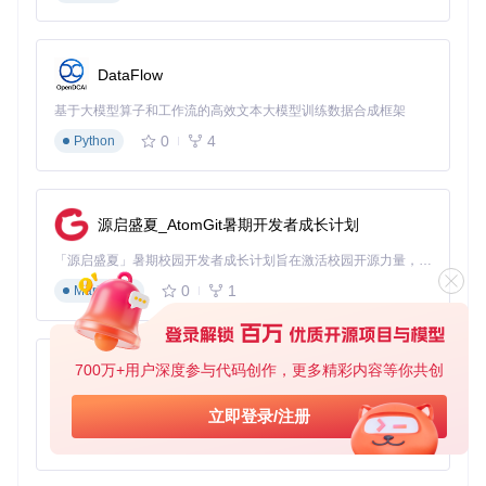
随机值填充：模拟真实应用的内存使用模式
行走位模式：检测地址线故障
互补模式：验证内存单元的稳定性
DataFlow
工具获取与环境准备
基于大模型算子和工作流的高效文本大模型训练数据合成框架
🔧
准备工作
：确保系统已安装OpenCL运行时环境及编译器
0
4
Python
# Ubuntu系统示例
sudo
源启盛夏_AtomGit暑期开发者成长计划
🔧
获取工具源码
：
「源启盛夏」暑期校园开发者成长计划旨在激活校园开源力量，通过积分激励、认证扶持、资源倾斜等形式，引导高校组织和开发者完成「入驻 — 建项目 — 做贡献 — 获认证 — 得资源」的完整闭环。无论你是想带领社团入驻平台的组织者，还是希望用代码贡献证明自己的开发者，都能在这里找到属于你的成长路径。
git 
clone
0
1
Markdown
cd
🔧
编译可执行文件
：根据系统类型选择对应命令
700万+用户深度参与代码创作，更多精彩内容等你共创
py-xiaozhi
# Linux 64位系统
基于Python的Xiaozhi AI，适用于想要完整Xiaozhi体验而无需拥有专用硬件的用户。
立即登录/注册
0
1
Python
# Linux 32位系统
# macOS系统