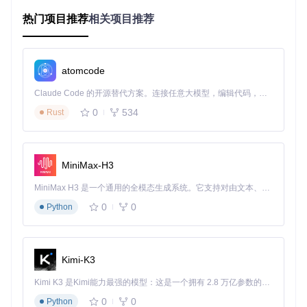
耗差值
热门项目推荐
相关项目推荐
内存占用
■■■□□ 30% (~
■■■■□ 45% (~
15%
率
150MB)
220MB)
启动耗时
■■□□□ 20秒
■■■□□ 30秒
10秒
atomcode
操作响应
■□□□□ <200m
■■□□□ 200-30
100ms
延迟
s
0ms
Claude Code 的开源替代方案。连接任意大模型，编辑代码，运行命令，自动验证 — 全自动执行。用 Rust 构建，极致性能。 ｜ An open-source alternative to Claude Code. Connect any LLM, edit code, run commands, and verify changes — autonomously. Built in Rust for speed. Get Started
多任务处
■■□□□ 3-5个
■■■□□ 5-8个
2-3个应
0
534
Rust
理能力
应用
应用
用
2.3 适用度自评量表
LXDE环境适用度
（1-5分选择）：
MiniMax-H3
设备内存≤2GB → 5分
MiniMax H3 是一个通用的全模态生成系统。它支持对由文本、图像、视频和音频组成的多模态上下文进行统一理解，并能生成分辨率高达 2K、时长可达 15 秒的带原生立体声音频的视频。得益于面向任务泛化的系统设计，H3 在预训练阶段就已具备广泛的多模态上下文理解与生成能力，能够出色地执行复杂的多模态指令。
主要用途为基础办公 → 4分
0
0
Python
追求极致响应速度 → 5分
需要运行多媒体应用 → 2分
XFCE环境适用度
（1-5分选择）：
Kimi-K3
设备内存≥4GB → 5分
Kimi K3 是Kimi能力最强的模型：这是一个拥有 2.8 万亿参数的混合专家（MoE）模型，具备原生视觉理解能力，并支持 100 万 token 的上下文窗口。
需要丰富界面功能 → 4分
0
0
Python
兼顾性能与美观 → 4分