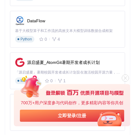
老旧设备改造 → 2分
三、环境适配与部署策略
DataFlow
3.1 硬件兼容性测试报告
基于大模型算子和工作流的高效文本大模型训练数据合成框架
芯
0
4
Python
片
代表设
图形驱
最大分
推荐桌
实测性
型
备
动支持
辨率
面环境
能评分
号
完全支
S90
X96-Ma
4K@6
LXDE/
源启盛夏_AtomGit暑期开发者成长计划
8.5/10
5X3
x+
持
0Hz
XFCE
「源启盛夏」暑期校园开发者成长计划旨在激活校园开源力量，通过积分激励、认证扶持、资源倾斜等形式，引导高校组织和开发者完成「入驻 — 建项目 — 做贡献 — 获认证 — 得资源」的完整闭环。无论你是想带领社团入驻平台的组织者，还是希望用代码贡献证明自己的开发者，都能在这里找到属于你的成长路径。
完全支
S92
Beelink
4K@6
XFCE
9.2/10
2X
GT-King
持
0Hz
0
1
Markdown
1080P
基本支
S90
CM311-
@60H
LXDE
7.8/10
5L3
1
持
z
700万+用户深度参与代码创作，更多精彩内容等你共创
py-xiaozhi
RK
完全支
4K@6
358
Rock5B
XFCE
9.5/10
持
0Hz
基于Python的Xiaozhi AI，适用于想要完整Xiaozhi体验而无需拥有专用硬件的用户。
立即登录/注册
8
0
1
Python
3.2 系统环境检查与准备
# 
检查系统版本（确保是支持的发行版）