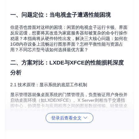
一、问题定位：当电视盒子遭遇性能困境
你是否也曾面对这样的困境：闲置的电视盒子运行卡顿、界面
反应迟缓，想要将其改造为家庭服务器却被复杂的命令行操作
劝退？本指南将从硬件特性出发，解决三大核心问题：如何在
1GB内存设备上流畅运行图形界面？怎样平衡性能与资源占
用？不同芯片型号该如何选择最优方案？
二、方案对比：LXDE与XFCE的性能损耗深度
分析
2.1 技术原理：显示系统的底层工作机制
显示管理器就像桌面系统的门禁管理员，负责验证用户身份并
启动桌面环境（如LXDE/XFCE）。X Server则相当于交通指
挥中心，协调显卡与应用程序之间的图形数据传输。轻量级桌
面环境通过精简视觉效果和后台进程，大幅降低对CPU和内存
的占用。
登录后查看全文
2.2 性能损耗对比矩阵
性能损
评估维度
LXDE环境
XFCE环境