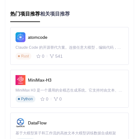
适用场景：持续集成/部署、版本管理自动化、团队工作流定制
热门项目推荐
相关项目推荐
三、场景化应用：Tea在实际开发中的3个高频场
景
atomcode
3.1 日常开发工作流：从代码提交到PR创建的全流程
graph LR

Claude Code 的开源替代方案。连接任意大模型，编辑代码，运行命令，自动验证 — 全自动执行。用 Rust 构建，极致性能。 ｜ An open-source alternative to Claude Code. Connect any LLM, edit code, run commands, and verify changes — autonomously. Built in Rust for speed. Get Started
    A[本地开发] --> B[提交代码]

0
541
Rust
    B --> C[tea pr create]

    C --> D[获取PR链接]

MiniMax-H3
操作步骤：
MiniMax H3 是一个通用的全模态生成系统。它支持对由文本、图像、视频和音频组成的多模态上下文进行统一理解，并能生成分辨率高达 2K、时长可达 15 秒的带原生立体声音频的视频。得益于面向任务泛化的系统设计，H3 在预训练阶段就已具备广泛的多模态上下文理解与生成能力，能够出色地执行复杂的多模态指令。
在本地完成功能开发并提交代码
0
0
Python
无需打开浏览器，直接在终端执行
tea pr create --ti
tle="用户认证模块重构"
Tea会自动检测当前分支和仓库信息，创建PR并返回链接
复制链接通知团队成员进行代码审查
DataFlow
效果展示：
执行命令后，终端会显示类似以下信息：
基于大模型算子和工作流的高效文本大模型训练数据合成框架