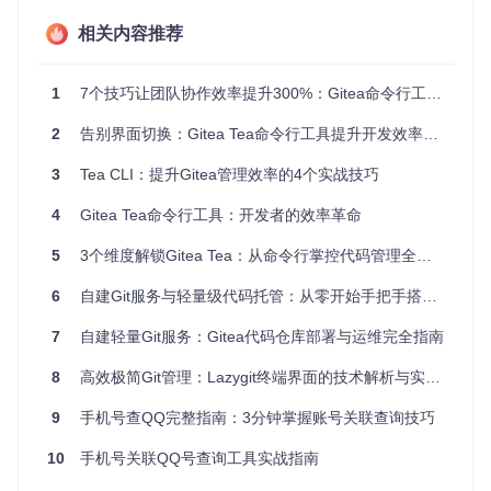
Tea的多实例管理功能就像邮件客户端的多账户切换，让你轻
相关内容推荐
松管理公司、个人和开源项目等不同Gitea实例。配置完成
后，只需一个命令即可在不同环境间无缝切换。
1
7个技巧让团队协作效率提升300%：Gitea命令行工具实战指南
# 添加公司Gitea实例
2
告别界面切换：Gitea Tea命令行工具提升开发效率实战指南
tea login add --name=work --url=https://git.company.com --
3
Tea CLI：提升Gitea管理效率的4个实战技巧
# 切换到个人实例
4
Gitea Tea命令行工具：开发者的效率革命
适用场景：多组织协作、企业内外项目并行开发、开源贡献者
5
3个维度解锁Gitea Tea：从命令行掌控代码管理全流程
2.3 自动化友好：命令行驱动的DevOps流程 🤖
6
自建Git服务与轻量级代码托管：从零开始手把手搭建Gitea平台
Tea的命令行特性使其完美融入自动化脚本。无论是CI/CD流
7
自建轻量Git服务：Gitea代码仓库部署与运维完全指南
程中的自动发布，还是团队自定义的工作流工具，Tea都能作
为可靠的底层驱动工具。
8
高效极简Git管理：Lazygit终端界面的技术解析与实战指南
# 自动创建版本发布的脚本片段
9
手机号查QQ完整指南：3分钟掌握账号关联查询技巧
VERSION=$(git describe --tags --abbrev=0)

tea release create --tag=
$VERSION
 --title=
"Release 
$VERSI
10
手机号关联QQ号查询工具实战指南