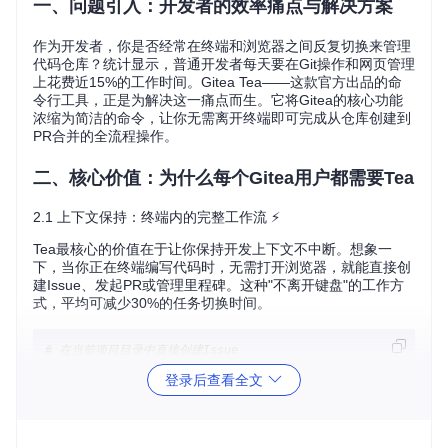
一、问题引入：开发者的效率痛点与解决方案
作为开发者，你是否经常在终端和浏览器之间反复切换来管理
代码仓库？统计显示，普通开发者每天要在Git操作和网页管理
上花费近15%的工作时间。Gitea Tea——这款官方出品的命
令行工具，正是为解决这一痛点而生。它将Gitea的核心功能
浓缩为简洁的命令，让你无需离开终端即可完成从仓库创建到
PR合并的全流程操作。
二、核心价值：为什么每个Gitea用户都需要Tea
2.1 上下文保持：终端内的完整工作流 ⚡
Tea最核心的价值在于让你保持开发上下文不中断。想象一
下，当你正在终端编写代码时，无需打开浏览器，就能直接创
建Issue、发起PR或管理里程碑。这种"不离开键盘"的工作方
式，平均可减少30%的任务切换时间。
# 在当前项目目录中直接创建Issue
tea issue create --title=
"登录页面响应缓慢"
 --body=
"在高并发
登录后查看全文
适用场景：个人日常开发、快速问题反馈、代码审查流程
2.2 多实例管理：像切换Git分支一样切换Gitea账户 🔄