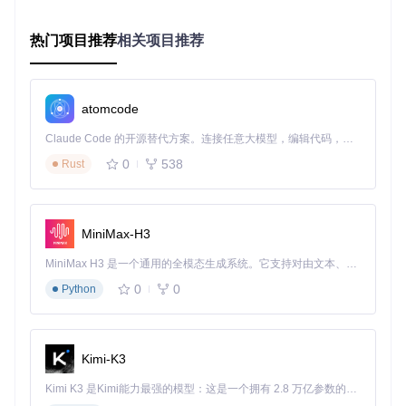
析"发布时间-播放量"、"标签组合-互动率"等关系，优化内容发
布策略。某MCN机构应用该工具后，通过调整发布时间窗口，
热门项目推荐
相关项目推荐
使新视频48小时内播放量提升29%。
实施路径：从数据采集到价值变现
atomcode
准备阶段：环境配置与参数设定
环境部署
：确保Python 3.8+环境，安装依赖库：
Claude Code 的开源替代方案。连接任意大模型，编辑代码，运行命令，自动验证 — 全自动执行。用 Rust 构建，极致性能。 ｜ An open-source alternative to Claude Code. Connect any LLM, edit code, run commands, and verify changes — autonomously. Built in Rust for speed. Get Started
0
538
Rust
数据源配置
：准备视频ID列表文件（支持BV号与视频链接
格式）
采集参数设置
：根据需求调整并发数、超时阈值与重试次
MiniMax-H3
数
执行阶段：自动化数据采集
MiniMax H3 是一个通用的全模态生成系统。它支持对由文本、图像、视频和音频组成的多模态上下文进行统一理解，并能生成分辨率高达 2K、时长可达 15 秒的带原生立体声音频的视频。得益于面向任务泛化的系统设计，H3 在预训练阶段就已具备广泛的多模态上下文理解与生成能力，能够出色地执行复杂的多模态指令。
运行采集程序：
0
0
Python
实时监控采集状态，工具会动态显示进度与异常处理情况
完成后自动生成Excel格式的结构化数据文件
Kimi-K3
验证阶段：数据质量与完整性检查
检查输出文件的记录完整性与字段有效性
Kimi K3 是Kimi能力最强的模型：这是一个拥有 2.8 万亿参数的混合专家（MoE）模型，具备原生视觉理解能力，并支持 100 万 token 的上下文窗口。
随机抽取样本数据与网页实际数据进行比对验证