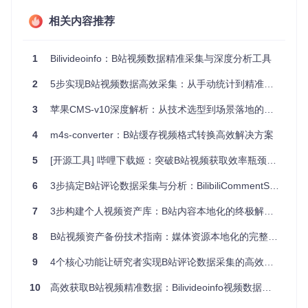
工具内置三级数据校验机制：
相关内容推荐
网络请求层：实现自动重试与超时控制，保障不稳定网络
环境下的数据完整性
1
Bilivideoinfo：B站视频数据精准采集与深度分析工具
数据解析层：建立字段验证规则，过滤异常值与缺失数据
结果输出层：通过数据一致性校验，确保采集结果符合预
2
5步实现B站视频数据高效采集：从手动统计到精准分析的全流程方案
设数据模型
3
苹果CMS-v10深度解析：从技术选型到场景落地的全方位指南
场景化数据应用：赋能内容创作与运营决策
4
m4s-converter：B站缓存视频格式转换高效解决方案
竞品分析与市场洞察
5
[开源工具] 哔哩下载姬：突破B站视频获取效率瓶颈的全方位解决方案
创作者通过批量采集同类目视频数据，可快速识别内容趋势与
6
3步搞定B站评论数据采集与分析：BilibiliCommentScraper高效采集方案全解析
用户偏好。例如通过对比不同视频的标签分布与互动指标，发
现"美食教程"类视频中"简单快手"标签的内容互动率高出行业
7
3步构建个人视频资产库：B站内容本地化的终极解决方案
均值37%。
8
B站视频资产备份技术指南：媒体资源本地化的完整解决方案
图：Bilivideoinfo采集的视频数据表格样例，包含播放量、互
动数据等多维度指标，支持内容特征与互动表现的交叉分析
9
4个核心功能让研究者实现B站评论数据采集的高效与精准
运营策略优化
10
高效获取B站视频精准数据：Bilivideoinfo视频数据分析助手全攻略
运营团队可基于采集数据构建内容效果预测模型，通过分