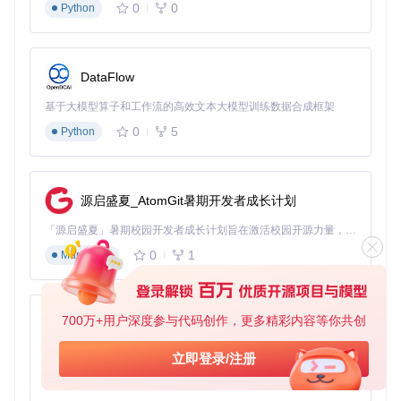
0
0
Python
利用工具内置的数据校验功能生成质量报告
破解大规模采集难题：技术亮点与性能优化
DataFlow
分布式请求调度
基于大模型算子和工作流的高效文本大模型训练数据合成框架
工具采用异步请求架构，结合智能限流算法，在保证采集效率
的同时避免触发平台反爬机制。实测表明，在标准网络环境
0
5
Python
下，单进程可实现每分钟30-50条视频数据的稳定采集。
数据解析引擎
源启盛夏_AtomGit暑期开发者成长计划
内置基于BeautifulSoup的智能解析模块，能够自适应页面结构
变化，确保在B站界面更新时仍能准确提取核心数据字段。
「源启盛夏」暑期校园开发者成长计划旨在激活校园开源力量，通过积分激励、认证扶持、资源倾斜等形式，引导高校组织和开发者完成「入驻 — 建项目 — 做贡献 — 获认证 — 得资源」的完整闭环。无论你是想带领社团入驻平台的组织者，还是希望用代码贡献证明自己的开发者，都能在这里找到属于你的成长路径。
0
1
故障排除与问题突破
Markdown
网络连接异常
问题现象
：采集过程中频繁出现连接超时
700万+用户深度参与代码创作，更多精彩内容等你共创
py-xiaozhi
根本原因
：网络波动或目标服务器响应延迟
解决方案
：启用工具的网络自适应模式，通过命令
--netwo
基于Python的Xiaozhi AI，适用于想要完整Xiaozhi体验而无需拥有专用硬件的用户。
立即登录/注册
rk-adaptive
自动调整请求间隔与超时参数
数据字段缺失
0
1
Python
问题现象
：部分视频缺少弹幕数或点赞数