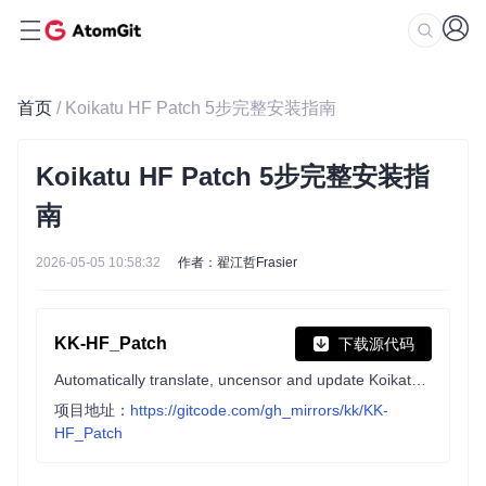
首页
/ Koikatu HF Patch 5步完整安装指南
Koikatu HF Patch 5步完整安装指
南
2026-05-05 10:58:32
作者：翟江哲Frasier
KK-HF_Patch
下载源代码
Automatically translate, uncensor and update Koikatu! and Koikatsu Party!
项目地址：
https://gitcode.com/gh_mirrors/kk/KK-
HF_Patch