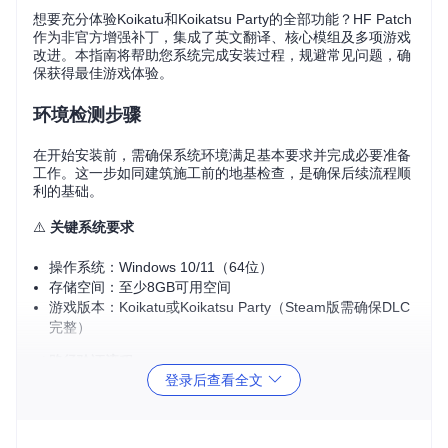
想要充分体验Koikatu和Koikatsu Party的全部功能？HF Patch
作为非官方增强补丁，集成了英文翻译、核心模组及多项游戏
改进。本指南将帮助您系统完成安装过程，规避常见问题，确
保获得最佳游戏体验。
环境检测步骤
在开始安装前，需确保系统环境满足基本要求并完成必要准备
工作。这一步如同建筑施工前的地基检查，是确保后续流程顺
利的基础。
⚠️
关键系统要求
操作系统：Windows 10/11（64位）
存储空间：至少8GB可用空间
游戏版本：Koikatu或Koikatsu Party（Steam版需确保DLC
完整）
✅
路径验证流程
登录后查看全文
确认游戏安装路径不包含日文字符或特殊符号
推荐路径格式：
D:\Games\Koikatu
（简洁英文路径）
路径验证工具
：可通过系统自带的"字符检查工具"（Win+