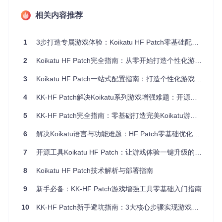
R输入
chcp
查看编码）确认路径合规性
相关内容推荐
Steam版用户注意：虽然Steam默认路径通常合规，但仍需检
查是否安装AfterParty扩展包，该DLC包含重要功能更新。
1
3步打造专属游戏体验：Koikatu HF Patch零基础配置指南
文件校验与准备
2
Koikatu HF Patch完全指南：从零开始打造个性化游戏体验
安装补丁前的文件管理环节，如同搭建积木前整理零件，有序
3
Koikatu HF Patch一站式配置指南：打造个性化游戏体验
的准备能显著提升安装效率。
获取完整补丁包
4
KK-HF Patch解决Koikatu系列游戏增强难题：开源工具新手安装与优化指南
从项目仓库获取最新版本的HF Patch，需包含：
5
KK-HF Patch完全指南：零基础打造完美Koikatu游戏体验
主安装程序（.exe文件）
6
解决Koikatu语言与功能难题：HF Patch零基础优化指南
数据文件（若干.bin文件）
文件校验步骤
7
开源工具Koikatu HF Patch：让游戏体验一键升级的自动化增强方案
将所有下载文件放置在同一文件夹（
不要放入游戏目录
）
检查文件完整性：右键属性查看文件大小是否与官方说明
8
Koikatu HF Patch技术解析与部署指南
一致
临时关闭防病毒软件（未签名程序可能触发误报）
9
新手必备：KK-HF Patch游戏增强工具零基础入门指南
模块化安装流程
10
KK-HF Patch新手避坑指南：3大核心步骤实现游戏翻译与功能增强