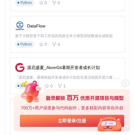
0
0
Python
首次启动设置
通过桌面快捷方式启动游戏
首次启动会自动配置基础设置，耗时可能较长（老旧系统
可能需要3-5分钟）
DataFlow
图形设置建议：
分辨率：根据显示器调整（推荐1920×1080）
基于大模型算子和工作流的高效文本大模型训练数据合成框架
特效等级：中端配置建议中等特效
0
4
Python
抗锯齿：FXAA模式兼顾画质与性能
高级优化选项
启动器设置
：在游戏启动器中可调整内存分配（建议设置为
4GB）
源启盛夏_AtomGit暑期开发者成长计划
模组管理
：通过"Sideloader Modpack"功能更新或禁用模组
性能监控
：按F11显示帧率面板，低于30帧时适当降低画质
「源启盛夏」暑期校园开发者成长计划旨在激活校园开源力量，通过积分激励、认证扶持、资源倾斜等形式，引导高校组织和开发者完成「入驻 — 建项目 — 做贡献 — 获认证 — 得资源」的完整闭环。无论你是想带领社团入驻平台的组织者，还是希望用代码贡献证明自己的开发者，都能在这里找到属于你的成长路径。
设置
0
1
Markdown
验证测试与问题解决
完成安装后进行全面测试，确保所有功能正常工作。以下是常
700万+用户深度参与代码创作，更多精彩内容等你共创
py-xiaozhi
见问题的"症状-原因-解决方案"分析：
基于Python的Xiaozhi AI，适用于想要完整Xiaozhi体验而无需拥有专用硬件的用户。
功能验证清单
立即登录/注册
0
1
Python
✅
基础功能测试