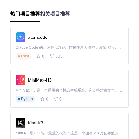
本阶段采用模块化安装方式，您可以根据需求选择组件，如同
定制电脑配置般灵活选择所需功能。
热门项目推荐
相关项目推荐
启动安装程序
双击.exe文件，等待初始化完成（首次运行
可能需要管理员权限）
atomcode
路径选择界面
✅ 点击"浏览"按钮选择游戏根目录 ✅ 确认路
径无误后点击"下一步"
Claude Code 的开源替代方案。连接任意大模型，编辑代码，运行命令，自动验证 — 全自动执行。用 Rust 构建，极致性能。 ｜ An open-source alternative to Claude Code. Connect any LLM, edit code, run commands, and verify changes — autonomously. Built in Rust for speed. Get Started
组件选择
0
533
Rust
核心组件：必选（包含基础翻译和功能修复）
扩展模组：根据需求勾选（如Studio功能增强包）
资源包：可选高清材质和额外内容
MiniMax-H3
安装执行
点击"安装"后等待进度完成，此过程通常需要5-1
MiniMax H3 是一个通用的全模态生成系统。它支持对由文本、图像、视频和音频组成的多模态上下文进行统一理解，并能生成分辨率高达 2K、时长可达 15 秒的带原生立体声音频的视频。得益于面向任务泛化的系统设计，H3 在预训练阶段就已具备广泛的多模态上下文理解与生成能力，能够出色地执行复杂的多模态指令。
5分钟（取决于系统性能） ⚠️ 安装过程中可能出现短暂无
0
0
Python
响应，请勿强制关闭程序
配置优化与性能调整
Kimi-K3
安装完成后，适当的配置优化能显著提升游戏体验，如同给新
车做首保，确保性能发挥到最佳状态。
Kimi K3 是Kimi能力最强的模型：这是一个拥有 2.8 万亿参数的混合专家（MoE）模型，具备原生视觉理解能力，并支持 100 万 token 的上下文窗口。