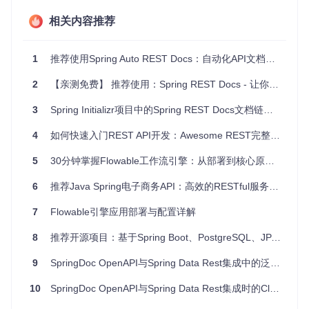
接口调试过程。
相关内容推荐
项目特点
1
推荐使用Spring Auto REST Docs：自动化API文档的新境界
测试驱动
：避免在生产代码中添加额外注解，保持代码整
洁。
2
【亲测免费】 推荐使用：Spring REST Docs - 让你的RESTful服务文档更上一层楼！
多格式支持
：不仅支持OpenAPI 2.0和3.0.1，还兼容Post
man Collections，满足多样化需求。
3
Spring Initializr项目中的Spring REST Docs文档链接修复
易迁移
：提供了MockMvc、RestAssured和WebTestClient
4
如何快速入门REST API开发：Awesome REST完整指南
的适配器，方便现有测试的迁移。
灵活性高
：通过Gradle插件配置，可以轻松定制OpenAPI
5
30分钟掌握Flowable工作流引擎：从部署到核心原理全解析
的安全定义和服务器信息。
6
推荐Java Spring电子商务API：高效的RESTful服务构建
要开始使用，请查看项目的"Getting started"部分，了解版本
兼容性、项目结构、构建配置和示例用法。如果你正在寻找一
7
Flowable引擎应用部署与配置详解
种既高效又灵活的API文档解决方案，Spring REST Docs API
specification Integration无疑是值得尝试的选择。
8
推荐开源项目：基于Spring Boot、PostgreSQL、JPA和Hibernate的REST API示例
9
SpringDoc OpenAPI与Spring Data Rest集成中的泛型实体映射问题解析
10
SpringDoc OpenAPI与Spring Data Rest集成时的ClassCastException问题解析