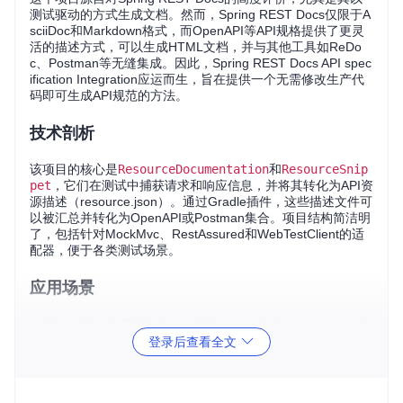
测试驱动的方式生成文档。然而，Spring REST Docs仅限于A
sciiDoc和Markdown格式，而OpenAPI等API规格提供了更灵
活的描述方式，可以生成HTML文档，并与其他工具如ReDo
c、Postman等无缝集成。因此，Spring REST Docs API spec
ification Integration应运而生，旨在提供一个无需修改生产代
码即可生成API规范的方法。
技术剖析
该项目的核心是
ResourceDocumentation
和
ResourceSnip
pet
，它们在测试中捕获请求和响应信息，并将其转化为API资
源描述（resource.json）。通过Gradle插件，这些描述文件可
以被汇总并转化为OpenAPI或Postman集合。项目结构简洁明
了，包括针对MockMvc、RestAssured和WebTestClient的适
配器，便于各类测试场景。
应用场景
开发者可以利用该库快速为新旧API创建精确的OpenAPI描
登录后查看全文
述。
测试团队能够确保文档与实际行为同步，提升测试效率。
文档维护人员可以通过API规范自动生成交互式参考文档。
开发者使用Postman等工具时，可直接导入API规格，加速