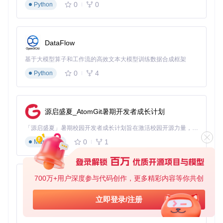
0
0
Python
DataFlow
基于大模型算子和工作流的高效文本大模型训练数据合成框架
0
4
Python
源启盛夏_AtomGit暑期开发者成长计划
「源启盛夏」暑期校园开发者成长计划旨在激活校园开源力量，通过积分激励、认证扶持、资源倾斜等形式，引导高校组织和开发者完成「入驻 — 建项目 — 做贡献 — 获认证 — 得资源」的完整闭环。无论你是想带领社团入驻平台的组织者，还是希望用代码贡献证明自己的开发者，都能在这里找到属于你的成长路径。
0
1
Markdown
700万+用户深度参与代码创作，更多精彩内容等你共创
py-xiaozhi
基于Python的Xiaozhi AI，适用于想要完整Xiaozhi体验而无需拥有专用硬件的用户。
立即登录/注册
0
1
Python