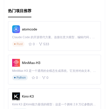
热门项目推荐
atomcode
Claude Code 的开源替代方案。连接任意大模型，编辑代码，运行命令，自动验证 — 全自动执行。用 Rust 构建，极致性能。 ｜ An open-source alternative to Claude Code. Connect any LLM, edit code, run commands, and verify changes — autonomously. Built in Rust for speed. Get Started
0
533
Rust
MiniMax-H3
MiniMax H3 是一个通用的全模态生成系统。它支持对由文本、图像、视频和音频组成的多模态上下文进行统一理解，并能生成分辨率高达 2K、时长可达 15 秒的带原生立体声音频的视频。得益于面向任务泛化的系统设计，H3 在预训练阶段就已具备广泛的多模态上下文理解与生成能力，能够出色地执行复杂的多模态指令。
0
0
Python
Kimi-K3
Kimi K3 是Kimi能力最强的模型：这是一个拥有 2.8 万亿参数的混合专家（MoE）模型，具备原生视觉理解能力，并支持 100 万 token 的上下文窗口。